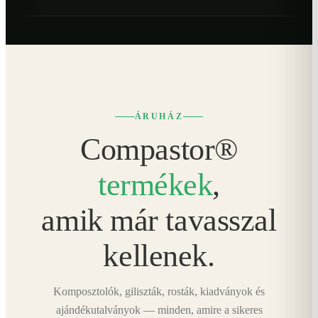
ÁRUHÁZ
Compastor®
termékek
,
amik már tavasszal
kellenek.
Komposztolók, giliszták, rosták, kiadványok és
ajándékutalványok — minden, amire a sikeres