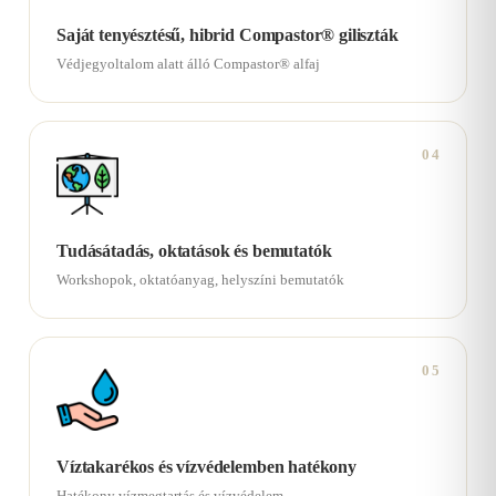
Saját tenyésztésű, hibrid Compastor® giliszták
Védjegyoltalom alatt álló Compastor® alfaj
04
Tudásátadás, oktatások és bemutatók
Workshopok, oktatóanyag, helyszíni bemutatók
05
Víztakarékos és vízvédelemben hatékony
Hatékony vízmegtartás és vízvédelem