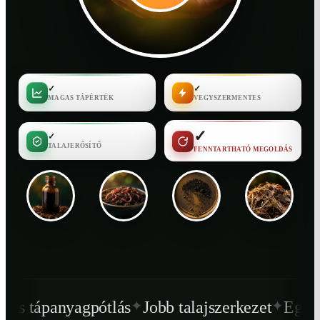
✓
✓
MAGAS TÁPÉRTÉK
VEGYSZERMENTES
✓
✓
TALAJERŐSÍTŐ
FENNTARTHATÓ MEGOLDÁS
✦
✦
tlás
Jobb talajszerkezet
Egészségesebb növ