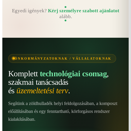
Egyedi igények?
Kérj személyre szabott ajánlatot
alább.
ÖNKORMÁNYZATOKNAK / VÁLLALATOKNAK
Komplett
technológiai csomag
,
szakmai tanácsadás
és
üzemeltetési terv
.
Segítünk a zöldhulladék helyi feldolgozásában, a komposzt
előállításában és egy fenntartható, körforgásos rendszer
kialakításában.