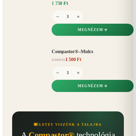
1 750 Ft
−
+
MEGNÉZEM
Compastor®–Mulcs
AKCIÓ
1 500 Ft
2 000 Ft
25%
−
−
+
MEGNÉZEM
ÉLETET VISZÜNK A TALAJBA
A
Compastor®
technológia