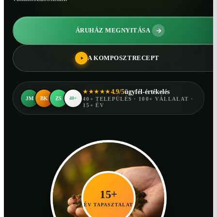
ÁRUHÁZ MEGNYITÁSA
A KOMPOSZTRECEPT
4.9/5
ügyfél-értékelés
★★★★★
JM
BK
ZS
40+
40+ TELEPÜLÉS · 100+ VÁLLALAT ·
15+ ÉV
15+
ÉV TAPASZTALAT