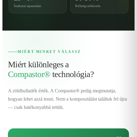
Szakmai tapasztalat
Költségcsökkenés
MIÉRT MINKET VÁLASSZ
Miért különleges a
Compastor®
technológia?
A zöldhulladék érték. A Compastor® pedig megmutatja,
hogyan lehet azzá tenni. Nem a komposztálást találtuk fel újra
— csak hatékonyabbá tettük.