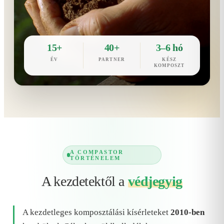
15+
40+
3–6 hó
ÉV
PARTNER
KÉSZ
KOMPOSZT
A COMPASTOR
TÖRTÉNELEM
A kezdetektől a
védjegyig
A kezdetleges komposztálási kísérleteket
2010-ben