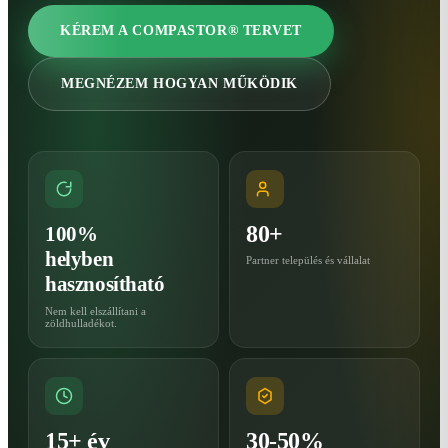
KÉREM A COMPASTOR® TERVET
MEGNÉZEM HOGYAN MŰKÖDIK
80+
100%
helyben
Partner település és vállalat
hasznosítható
Nem kell elszállítani a
zöldhulladékot.
15+ év
30-50%