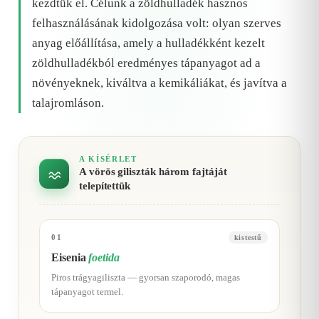
kezdtük el. Célunk a zöldhulladék hasznos
felhasználásának kidolgozása volt: olyan szerves
anyag előállítása, amely a hulladékként kezelt
zöldhulladékból eredményes tápanyagot ad a
növényeknek, kiváltva a kemikáliákat, és javítva a
talajromláson.
A KÍSÉRLET
A vörös giliszták három fajtáját
telepítettük
01
kistestű
Eisenia
foetida
Piros trágyagiliszta — gyorsan szaporodó, magas
tápanyagot termel.