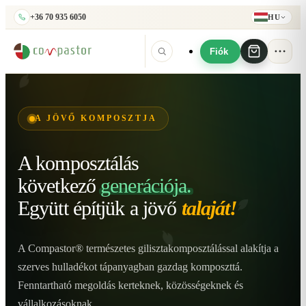
+36 70 935 6050
HU
Fiók
A JÖVŐ KOMPOSZTJA
A komposztálás
következő
generációja.
Együtt építjük
a jövő
talaját!
A Compastor® természetes gilisztakomposztálással alakítja a
szerves hulladékot tápanyagban gazdag komposzttá.
Fenntartható megoldás kerteknek, közösségeknek és
vállalkozásoknak.