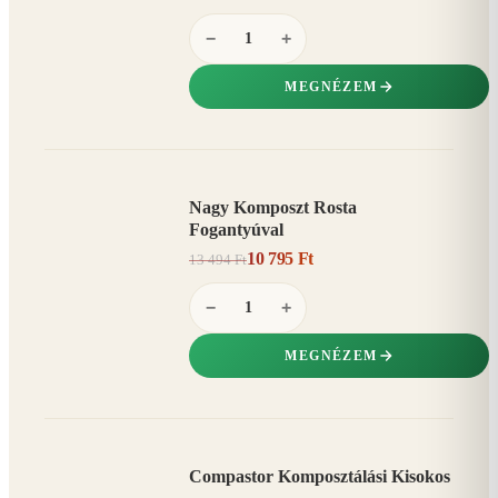
−
+
MEGNÉZEM
Nagy Komposzt Rosta
AKCIÓ
Fogantyúval
20%
−
10 795 Ft
13 494 Ft
−
+
MEGNÉZEM
Compastor Komposztálási Kisokos
AKCIÓ