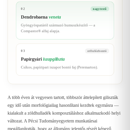
02
nagytestű
Dendrobaena
veneta
Gyöngyöspatáról származó humuszkészítő — a
Compastor® alfaj alapja.
03
cellulózbontó
Papírgyári
iszapgiliszta
Csíkos, papíripari iszapot bontó faj (Peremarton).
A több éven át vegyesen tartott, többször áttelepített giliszták
egy idő után morfológiailag hasonlítani kezdtek egymásra —
kialakult a zöldhulladék komposztáláshoz alkalmazkodó helyi
változat. A Pécsi Tudományegyetem munkatársai
megállapították, hogy az állomány jelentős részét képező