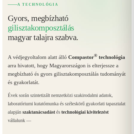
A TECHNOLÓGIA
Gyors, megbízható
gilisztakomposztálás
magyar talajra szabva.
®
A védjegyoltalom alatt álló
Compastor
technológia
arra hivatott, hogy Magyarországon is elterjessze a
megbízható és gyors gilisztakomposztálás tudományát
és gyakorlatát.
Évek során szintetizált nemzetközi szakirodalmi adatok,
laboratóriumi kutatómunka és széleskörű gyakorlati tapasztalat
alapján
szaktanácsadást
és
technológiai kivitelezést
vállalunk —