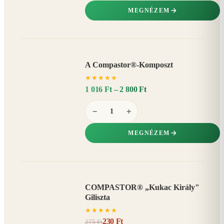
MEGNÉZEM
A Compastor®-Komposzt
AKÁR
★
★
★
★
★
15%
−
1 016 Ft – 2 800 Ft
−
+
MEGNÉZEM
COMPASTOR® „Kukac Király"
AKCIÓ
Giliszta
16%
−
★
★
★
★
★
230 Ft
275 Ft