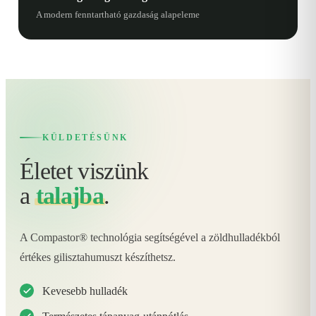
A modern fenntartható gazdaság alapeleme
KÜLDETÉSÜNK
Életet viszünk
a
talajba
.
A Compastor® technológia segítségével a zöldhulladékból
értékes gilisztahumuszt készíthetsz.
Kevesebb hulladék