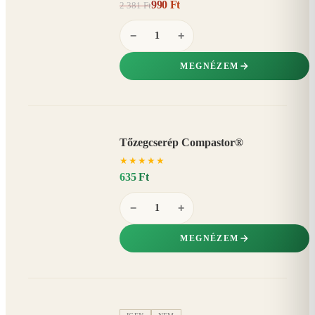
990 Ft
2 381 Ft
58%
−
−
+
MEGNÉZEM
Tőzegcserép Compastor®
★
★
★
★
★
635 Ft
−
+
MEGNÉZEM