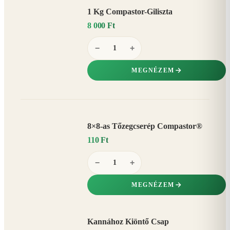
1 Kg Compastor-Giliszta
8 000 Ft
−
+
MEGNÉZEM
8×8-as Tőzegcserép Compastor®
110 Ft
−
+
MEGNÉZEM
Kannához Kiöntő Csap