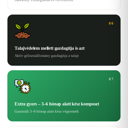
06
Talajvédelem mellett gazdagítja is azt
Aktív gilisztaállomány gazdagítja a talajt
07
Extra gyors – 3–6 hónap alatt kész komposzt
Garantált 3–6 hónap alatt kész végtermék