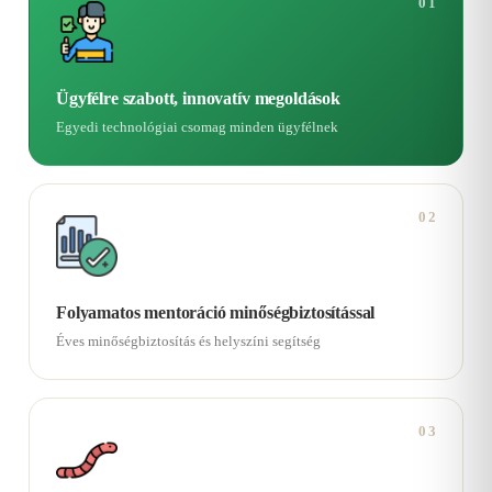
01
Ügyfélre szabott, innovatív megoldások
Egyedi technológiai csomag minden ügyfélnek
02
Folyamatos mentoráció minőségbiztosítással
Éves minőségbiztosítás és helyszíni segítség
03