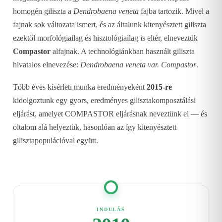
homogén giliszta a
Dendrobaena veneta
fajba tartozik. Mivel a
fajnak sok változata ismert, és az általunk kitenyésztett giliszta
ezektől morfológiailag és hisztológiailag is eltér, elneveztük
Compastor
alfajnak. A technológiánkban használt giliszta
hivatalos elnevezése:
Dendrobaena veneta var. Compastor
.
Több éves kísérleti munka eredményeként
2015-re
kidolgoztunk egy gyors, eredményes gilisztakomposztálási
eljárást, amelyet COMPASTOR eljárásnak neveztünk el — és
oltalom alá helyeztük, hasonlóan az így kitenyésztett
gilisztapopulációval együtt.
INDULÁS