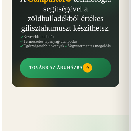
segítségével a
zöldhulladékból értékes
gilisztahumuszt készíthetsz.
Kevesebb hulladék
Természetes tápanyag-utánpótlás
Egészségesebb növények
Vegyszermentes megoldás
TOVÁBB AZ ÁRUHÁZBA