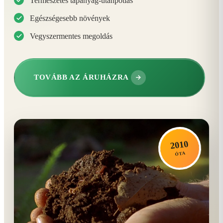
Természetes tápanyag-utánpótlás
Egészségesebb növények
Vegyszermentes megoldás
TOVÁBB AZ ÁRUHÁZRA
2010
ÓTA