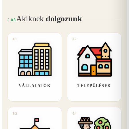
Akiknek
dolgozunk
/ 05
01
02
VÁLLALATOK
TELEPÜLÉSEK
03
04