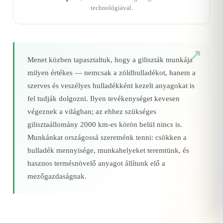
technológiával.
Menet közben tapasztaltuk, hogy a giliszták munkája
milyen értékes — nemcsak a zöldhulladékot, hanem a
szerves és veszélyes hulladékként kezelt anyagokat is
fel tudják dolgozni. Ilyen tevékenységet kevesen
végeznek a világban; az ehhez szükséges
gilisztaállomány 2000 km‑es körön belül nincs is.
Munkánkat országossá szeretnénk tenni: csökken a
hulladék mennyisége, munkahelyeket teremtünk, és
hasznos termésnövelő anyagot állítunk elő a
mezőgazdaságnak.