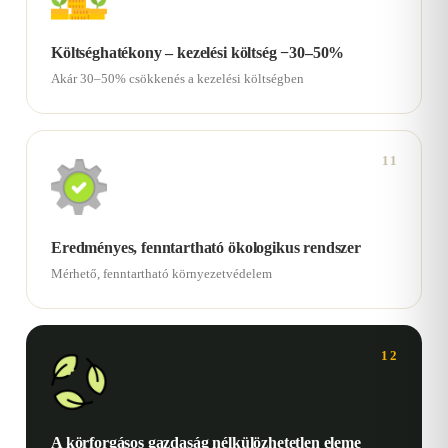
Költséghatékony – kezelési költség −30–50%
Akár 30–50% csökkenés a kezelési költségben
11
Eredményes, fenntartható ökologikus rendszer
Mérhető, fenntartható környezetvédelem
12
A körforgásos gazdaság nélkülözhetetlen eleme