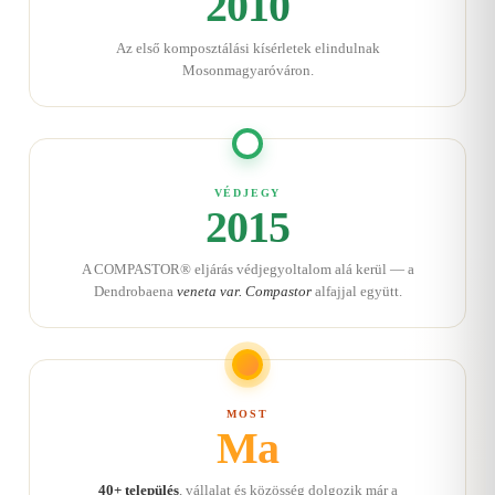
2010
Az első komposztálási kísérletek elindulnak
Mosonmagyaróváron.
VÉDJEGY
2015
A COMPASTOR® eljárás védjegyoltalom alá kerül — a
Dendrobaena
veneta var. Compastor
alfajjal együtt.
MOST
Ma
40+ település
, vállalat és közösség dolgozik már a