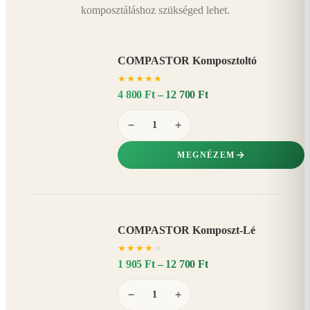
komposztáláshoz szükséged lehet.
COMPASTOR Komposztoltó
★
★
★
★
★
4 800 Ft – 12 700 Ft
−
+
MEGNÉZEM
COMPASTOR Komposzt-Lé
AKÁR
★
★
★
★
★
20%
−
1 905 Ft – 12 700 Ft
−
+