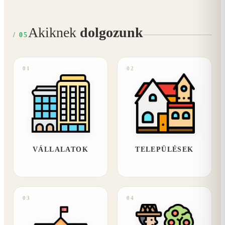
Akiknek
dolgozunk
/ 05
01
02
VÁLLALATOK
TELEPÜLÉSEK
03
04