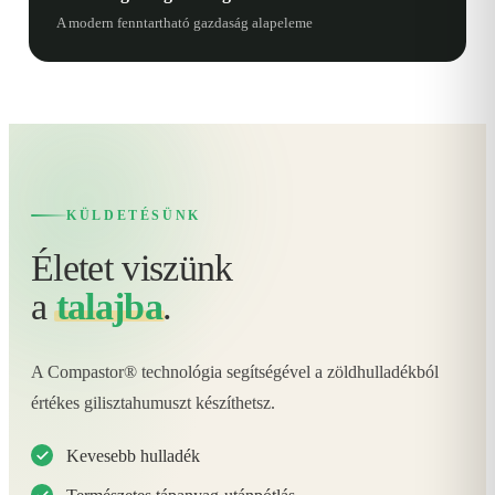
A modern fenntartható gazdaság alapeleme
KÜLDETÉSÜNK
Életet viszünk
a
talajba
.
A Compastor® technológia segítségével a zöldhulladékból
értékes gilisztahumuszt készíthetsz.
Kevesebb hulladék