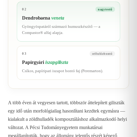
02
nagytestű
Dendrobaena
veneta
Gyöngyöspatáról származó humuszkészítő — a
Compastor® alfaj alapja.
03
cellulózbontó
Papírgyári
iszapgiliszta
Csíkos, papíripari iszapot bontó faj (Peremarton).
A több éven át vegyesen tartott, többször áttelepített giliszták
egy idő után morfológiailag hasonlítani kezdtek egymásra —
kialakult a zöldhulladék komposztáláshoz alkalmazkodó helyi
változat. A Pécsi Tudományegyetem munkatársai
megállapították, hogy az állomány jelentős részét képező