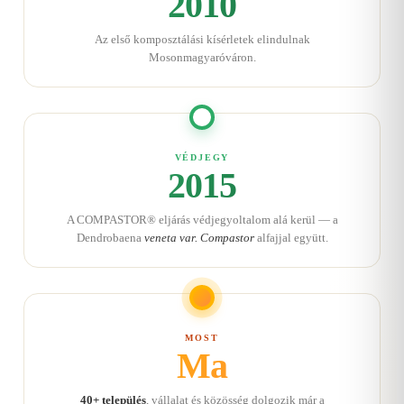
2010
Az első komposztálási kísérletek elindulnak
Mosonmagyaróváron.
VÉDJEGY
2015
A COMPASTOR® eljárás védjegyoltalom alá kerül — a
Dendrobaena
veneta var. Compastor
alfajjal együtt.
MOST
Ma
40+ település
, vállalat és közösség dolgozik már a