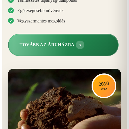
Természetes tápanyag-utánpótlás
Egészségesebb növények
Vegyszermentes megoldás
TOVÁBB AZ ÁRUHÁZRA
2010
ÓTA