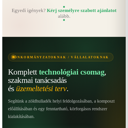
Egyedi igények?
Kérj személyre szabott ajánlatot
alább.
ÖNKORMÁNYZATOKNAK / VÁLLALATOKNAK
Komplett
technológiai csomag
,
szakmai tanácsadás
és
üzemeltetési terv
.
Segítünk a zöldhulladék helyi feldolgozásában, a komposzt
előállításában és egy fenntartható, körforgásos rendszer
kialakításában.