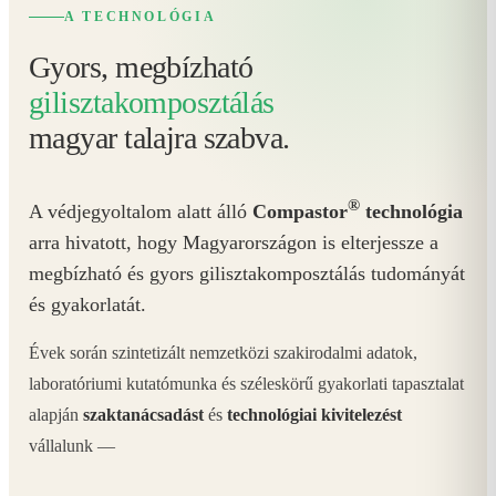
A TECHNOLÓGIA
Gyors, megbízható
gilisztakomposztálás
magyar talajra szabva.
®
A védjegyoltalom alatt álló
Compastor
technológia
arra hivatott, hogy Magyarországon is elterjessze a
megbízható és gyors gilisztakomposztálás tudományát
és gyakorlatát.
Évek során szintetizált nemzetközi szakirodalmi adatok,
laboratóriumi kutatómunka és széleskörű gyakorlati tapasztalat
alapján
szaktanácsadást
és
technológiai kivitelezést
vállalunk —