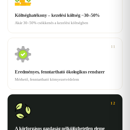
Költséghatékony – kezelési költség −30–50%
Akár 30–50% csökkenés a kezelési költségben
11
Eredményes, fenntartható ökologikus rendszer
Mérhető, fenntartható környezetvédelem
12
A körforgásos gazdaság nélkülözhetetlen eleme