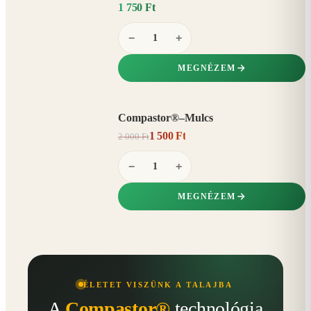
1 750 Ft
−
+
MEGNÉZEM
Compastor®–Mulcs
AKCIÓ
1 500 Ft
2 000 Ft
25%
−
−
+
MEGNÉZEM
ÉLETET VISZÜNK A TALAJBA
A
Compastor®
technológia