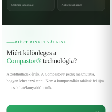
Szakmai tapasztalat
Költségcsökkenés
MIÉRT MINKET VÁLASSZ
Miért különleges a
Compastor®
technológia?
A zöldhulladék érték. A Compastor® pedig megmutatja,
hogyan lehet azzá tenni. Nem a komposztálást találtuk fel újra
— csak hatékonyabbá tettük.