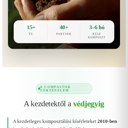
15+
40+
3–6 hó
ÉV
PARTNER
KÉSZ
KOMPOSZT
A COMPASTOR
TÖRTÉNELEM
A kezdetektől a
védjegyig
A kezdetleges komposztálási kísérleteket
2010-ben