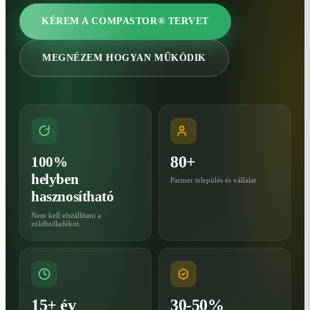
KÉREM A COMPASTOR® TERVET
MEGNÉZEM HOGYAN MŰKÖDIK
80+
100%
helyben
Partner település és vállalat
hasznosítható
Nem kell elszállítani a
zöldhulladékot.
15+ év
30-50%