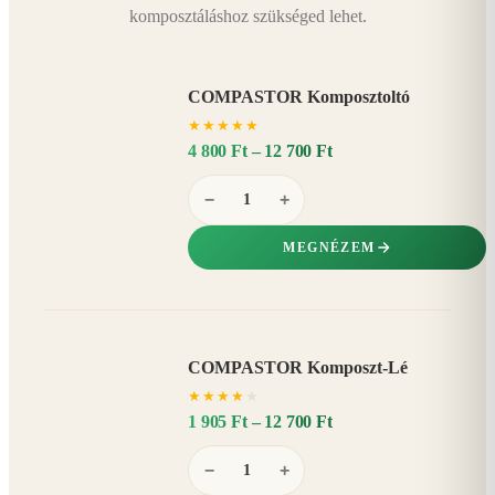
komposztáláshoz szükséged lehet.
COMPASTOR Komposztoltó
★
★
★
★
★
4 800 Ft – 12 700 Ft
−
+
MEGNÉZEM
COMPASTOR Komposzt-Lé
AKÁR
★
★
★
★
★
20%
−
1 905 Ft – 12 700 Ft
−
+