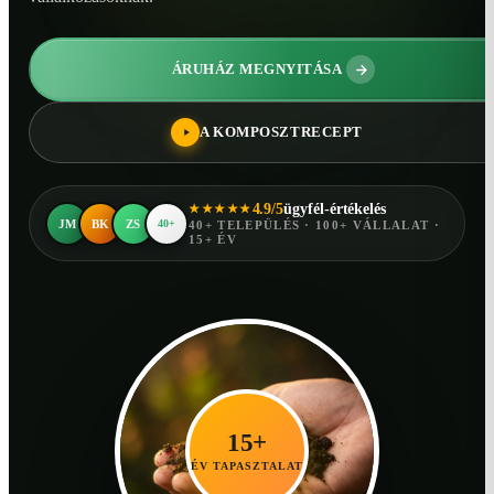
ÁRUHÁZ MEGNYITÁSA
A KOMPOSZTRECEPT
4.9/5
ügyfél-értékelés
★★★★★
JM
BK
ZS
40+
40+ TELEPÜLÉS · 100+ VÁLLALAT ·
15+ ÉV
15+
ÉV TAPASZTALAT