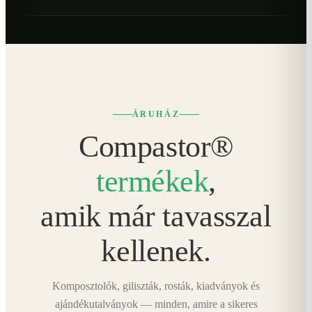
ÁRUHÁZ
Compastor®
termékek
,
amik már tavasszal
kellenek.
Komposztolók, giliszták, rosták, kiadványok és
ajándékutalványok — minden, amire a sikeres