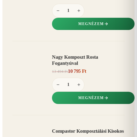
−
+
MEGNÉZEM
Nagy Komposzt Rosta
AKCIÓ
Fogantyúval
20%
−
10 795 Ft
13 494 Ft
−
+
MEGNÉZEM
Compastor Komposztálási Kisokos
AKCIÓ