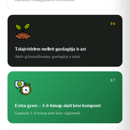
06
Talajvédelem mellett gazdagítja is azt
Aktív gilisztaállomány gazdagítja a talajt
07
Extra gyors – 3–6 hónap alatt kész komposzt
Garantált 3–6 hónap alatt kész végtermék