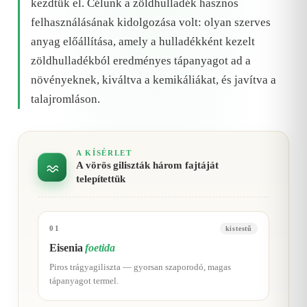
kezdtük el. Célunk a zöldhulladék hasznos
felhasználásának kidolgozása volt: olyan szerves
anyag előállítása, amely a hulladékként kezelt
zöldhulladékból eredményes tápanyagot ad a
növényeknek, kiváltva a kemikáliákat, és javítva a
talajromláson.
A KÍSÉRLET
A vörös giliszták három fajtáját
telepítettük
01
kistestű
Eisenia
foetida
Piros trágyagiliszta — gyorsan szaporodó, magas
tápanyagot termel.