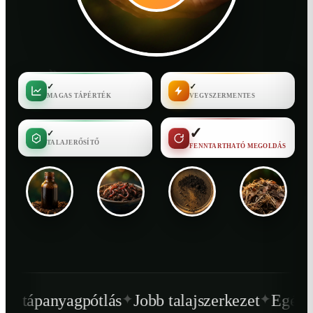
✓
✓
MAGAS TÁPÉRTÉK
VEGYSZERMENTES
✓
✓
TALAJERŐSÍTŐ
FENNTARTHATÓ MEGOLDÁS
✦
✦
tlás
Jobb talajszerkezet
Egészségesebb növ