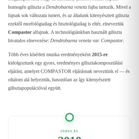
homogén giliszta a
Dendrobaena veneta
fajba tartozik. Mivel a
fajnak sok változata ismert, és az általunk kitenyésztett giliszta
ezektől morfológiailag és hisztológiailag is eltér, elneveztük
Compastor
alfajnak. A technológiánkban használt giliszta
hivatalos elnevezése:
Dendrobaena veneta var. Compastor
.
Több éves kísérleti munka eredményeként
2015-re
kidolgoztunk egy gyors, eredményes gilisztakomposztálási
eljárást, amelyet COMPASTOR eljárásnak neveztünk el — és
oltalom alá helyeztük, hasonlóan az így kitenyésztett
gilisztapopulációval együtt.
INDULÁS