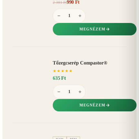
990 Ft
2 381 Ft
58%
−
−
+
MEGNÉZEM
Tőzegcserép Compastor®
★
★
★
★
★
635 Ft
−
+
MEGNÉZEM