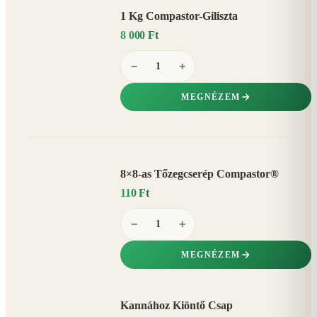
1 Kg Compastor-Giliszta
8 000 Ft
−
+
MEGNÉZEM
8×8-as Tőzegcserép Compastor®
110 Ft
−
+
MEGNÉZEM
Kannához Kiöntő Csap