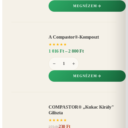
MEGNÉZEM
A Compastor®-Komposzt
AKÁR
★
★
★
★
★
15%
−
1 016 Ft – 2 800 Ft
−
+
MEGNÉZEM
COMPASTOR® „Kukac Király"
AKCIÓ
Giliszta
16%
−
★
★
★
★
★
230 Ft
275 Ft