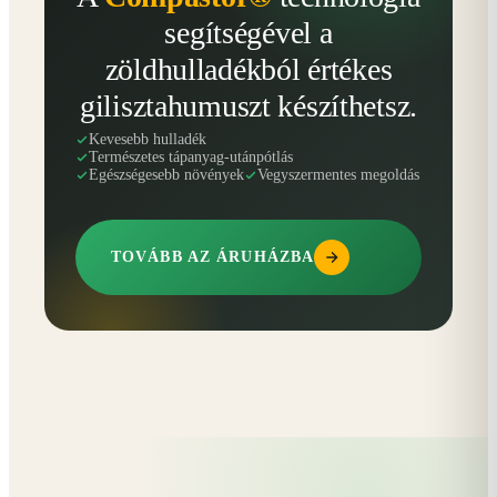
segítségével a
zöldhulladékból értékes
gilisztahumuszt készíthetsz.
Kevesebb hulladék
Természetes tápanyag-utánpótlás
Egészségesebb növények
Vegyszermentes megoldás
TOVÁBB AZ ÁRUHÁZBA