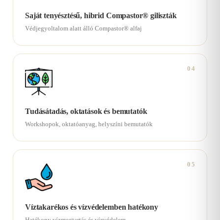
Saját tenyésztésű, hibrid Compastor® giliszták
Védjegyoltalom alatt álló Compastor® alfaj
04
Tudásátadás, oktatások és bemutatók
Workshopok, oktatóanyag, helyszíni bemutatók
05
Víztakarékos és vízvédelemben hatékony
Hatékony vízmegtartás és vízvédelem