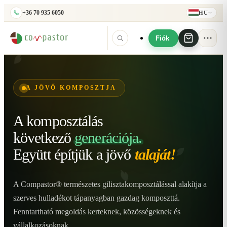
+36 70 935 6050
HU
Fiók
A JÖVŐ KOMPOSZTJA
A komposztálás
következő
generációja.
Együtt építjük
a jövő
talaját!
A Compastor® természetes gilisztakomposztálással alakítja a
szerves hulladékot tápanyagban gazdag komposzttá.
Fenntartható megoldás kerteknek, közösségeknek és
vállalkozásoknak.