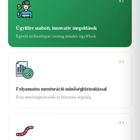
01
Ügyfélre szabott, innovatív megoldások
Egyedi technológiai csomag minden ügyfélnek
02
Folyamatos mentoráció minőségbiztosítással
Éves minőségbiztosítás és helyszíni segítség
03