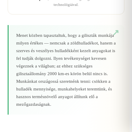
technológiával.
Menet közben tapasztaltuk, hogy a giliszták munkája
milyen értékes — nemcsak a zöldhulladékot, hanem a
szerves és veszélyes hulladékként kezelt anyagokat is
fel tudják dolgozni. Ilyen tevékenységet kevesen
végeznek a világban; az ehhez szükséges
gilisztaállomány 2000 km‑es körön belül nincs is.
Munkánkat országossá szeretnénk tenni: csökken a
hulladék mennyisége, munkahelyeket teremtünk, és
hasznos termésnövelő anyagot állítunk elő a
mezőgazdaságnak.