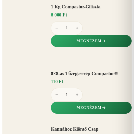
1 Kg Compastor-Giliszta
8 000 Ft
−
+
MEGNÉZEM
8×8-as Tőzegcserép Compastor®
110 Ft
−
+
MEGNÉZEM
Kannához Kiöntő Csap