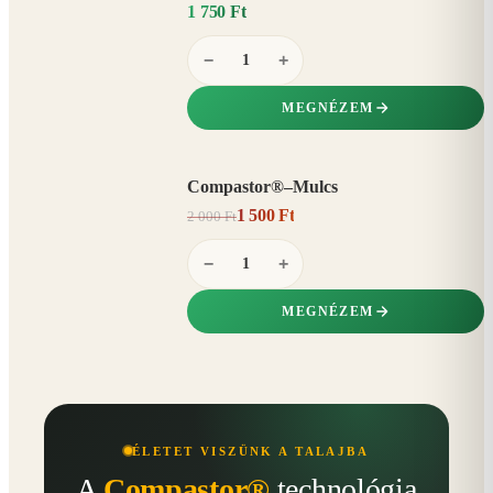
1 750 Ft
−
+
MEGNÉZEM
Compastor®–Mulcs
AKCIÓ
1 500 Ft
2 000 Ft
25%
−
−
+
MEGNÉZEM
ÉLETET VISZÜNK A TALAJBA
A
Compastor®
technológia