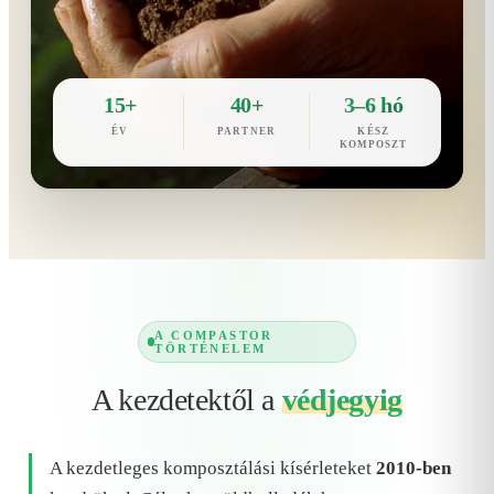
15+
40+
3–6 hó
ÉV
PARTNER
KÉSZ
KOMPOSZT
A COMPASTOR
TÖRTÉNELEM
A kezdetektől a
védjegyig
A kezdetleges komposztálási kísérleteket
2010-ben