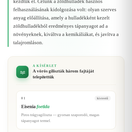
kezdtük el. Célunk a zöldhulladék hasznos
felhasználásának kidolgozása volt: olyan szerves
anyag előállítása, amely a hulladékként kezelt
zöldhulladékból eredményes tápanyagot ad a
növényeknek, kiváltva a kemikáliákat, és javítva a
talajromláson.
A KÍSÉRLET
A vörös giliszták három fajtáját
telepítettük
01
kistestű
Eisenia
foetida
Piros trágyagiliszta — gyorsan szaporodó, magas
tápanyagot termel.