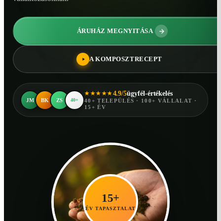
ÁRUHÁZ MEGNYITÁSA
A KOMPOSZTRECEPT
4.9/5
ügyfél-értékelés
★★★★★
JM
BK
ZS
40+
40+ TELEPÜLÉS · 100+ VÁLLALAT ·
15+ ÉV
15+
ÉV TAPASZTALAT