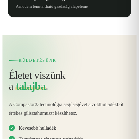
A modern fenntartható gazdaság alapeleme
KÜLDETÉSÜNK
Életet viszünk
a
talajba
.
A Compastor® technológia segítségével a zöldhulladékból
értékes gilisztahumuszt készíthetsz.
Kevesebb hulladék