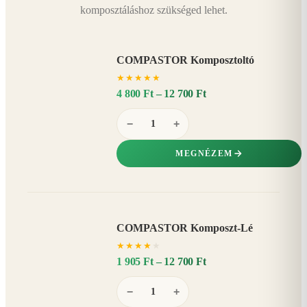
komposztáláshoz szükséged lehet.
COMPASTOR Komposztoltó
★
★
★
★
★
4 800 Ft – 12 700 Ft
−
+
MEGNÉZEM
COMPASTOR Komposzt-Lé
AKÁR
★
★
★
★
★
20%
−
1 905 Ft – 12 700 Ft
−
+