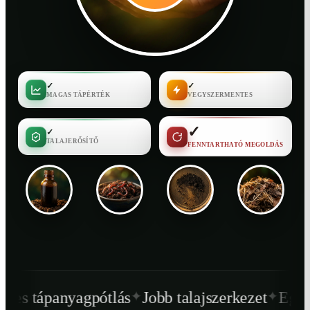
✓
✓
MAGAS TÁPÉRTÉK
VEGYSZERMENTES
✓
✓
TALAJERŐSÍTŐ
FENNTARTHATÓ MEGOLDÁS
✦
✦
ótlás
Jobb talajszerkezet
Egészségesebb növ