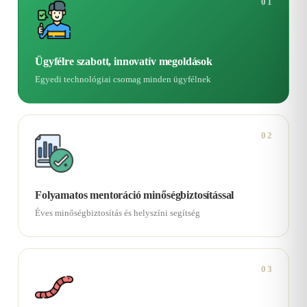
01
Ügyfélre szabott, innovatív megoldások
Egyedi technológiai csomag minden ügyfélnek
02
Folyamatos mentoráció minőségbiztosítással
Éves minőségbiztosítás és helyszíni segítség
03