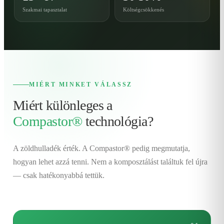
Szakmai tapasztalat
Költségcsökkenés
MIÉRT MINKET VÁLASSZ
Miért különleges a
Compastor®
technológia?
A zöldhulladék érték. A Compastor® pedig megmutatja,
hogyan lehet azzá tenni. Nem a komposztálást találtuk fel újra
— csak hatékonyabbá tettük.