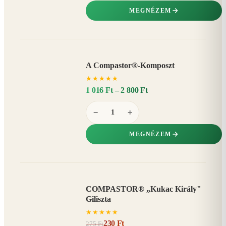
MEGNÉZEM
A Compastor®-Komposzt
AKÁR
★
★
★
★
★
15%
−
1 016 Ft – 2 800 Ft
−
+
MEGNÉZEM
COMPASTOR® „Kukac Király"
AKCIÓ
Giliszta
16%
−
★
★
★
★
★
230 Ft
275 Ft