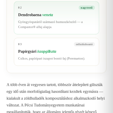
02
nagytestű
Dendrobaena
veneta
Gyöngyöspatáról származó humuszkészítő — a
Compastor® alfaj alapja.
03
cellulózbontó
Papírgyári
iszapgiliszta
Csíkos, papíripari iszapot bontó faj (Peremarton).
A több éven át vegyesen tartott, többször áttelepített giliszták
egy idő után morfológiailag hasonlítani kezdtek egymásra —
kialakult a zöldhulladék komposztáláshoz alkalmazkodó helyi
változat. A Pécsi Tudományegyetem munkatársai
megállapították, hogy az állomány jelentős részét képező