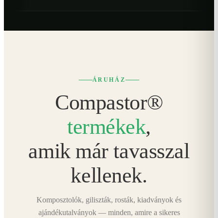
ÁRUHÁZ
Compastor®
termékek
,
amik már tavasszal
kellenek.
Komposztolók, giliszták, rosták, kiadványok és
ajándékutalványok — minden, amire a sikeres