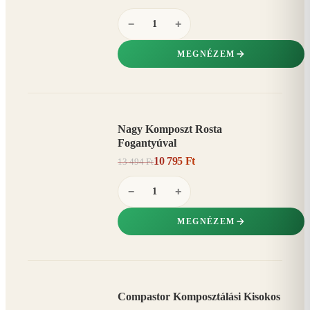
−
+
MEGNÉZEM
Nagy Komposzt Rosta
AKCIÓ
Fogantyúval
20%
−
10 795 Ft
13 494 Ft
−
+
MEGNÉZEM
Compastor Komposztálási Kisokos
AKCIÓ