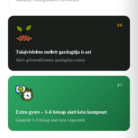
06
Talajvédelem mellett gazdagítja is azt
Aktív gilisztaállomány gazdagítja a talajt
07
Extra gyors – 3–6 hónap alatt kész komposzt
Garantált 3–6 hónap alatt kész végtermék