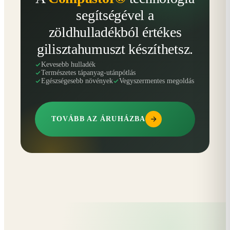
segítségével a
zöldhulladékból értékes
gilisztahumuszt készíthetsz.
Kevesebb hulladék
Természetes tápanyag-utánpótlás
Egészségesebb növények
Vegyszermentes megoldás
TOVÁBB AZ ÁRUHÁZBA