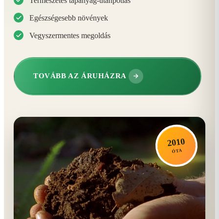
Természetes tápanyag-utánpótlás
Egészségesebb növények
Vegyszermentes megoldás
TOVÁBB AZ ÁRUHÁZRA
2010
ÓTA