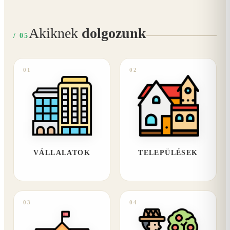
Akiknek
dolgozunk
/ 05
01
02
VÁLLALATOK
TELEPÜLÉSEK
03
04