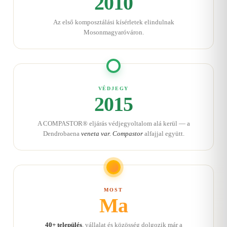
2010
Az első komposztálási kísérletek elindulnak
Mosonmagyaróváron.
VÉDJEGY
2015
A COMPASTOR® eljárás védjegyoltalom alá kerül — a
Dendrobaena
veneta var. Compastor
alfajjal együtt.
MOST
Ma
40+ település
, vállalat és közösség dolgozik már a