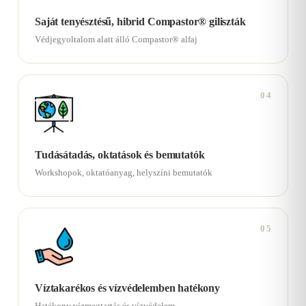
Saját tenyésztésű, hibrid Compastor® giliszták
Védjegyoltalom alatt álló Compastor® alfaj
04
Tudásátadás, oktatások és bemutatók
Workshopok, oktatóanyag, helyszíni bemutatók
05
Víztakarékos és vízvédelemben hatékony
Hatékony vízmegtartás és vízvédelem