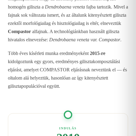
homogén giliszta a
Dendrobaena veneta
fajba tartozik. Mivel a
fajnak sok változata ismert, és az általunk kitenyésztett giliszta
ezektől morfológiailag és hisztológiailag is eltér, elneveztük
Compastor
alfajnak. A technológiánkban használt giliszta
hivatalos elnevezése:
Dendrobaena veneta var. Compastor
.
Több éves kísérleti munka eredményeként
2015-re
kidolgoztunk egy gyors, eredményes gilisztakomposztálási
eljárást, amelyet COMPASTOR eljárásnak neveztünk el — és
oltalom alá helyeztük, hasonlóan az így kitenyésztett
gilisztapopulációval együtt.
INDULÁS