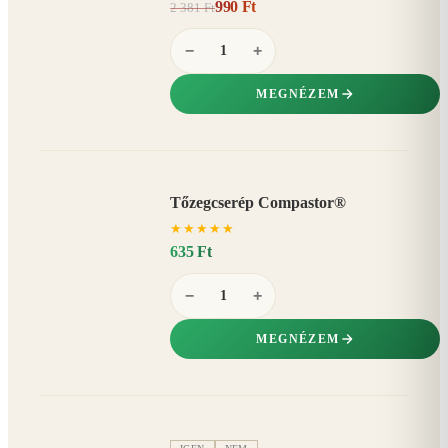
990 Ft
2 381 Ft
58%
−
−
+
MEGNÉZEM
Tőzegcserép Compastor®
★
★
★
★
★
635 Ft
−
+
MEGNÉZEM