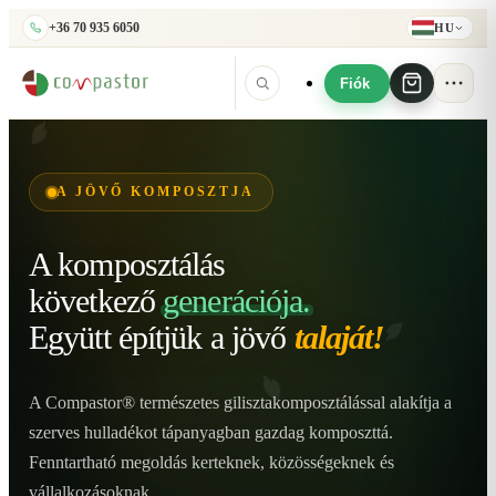
+36 70 935 6050
HU
Fiók
A JÖVŐ KOMPOSZTJA
A komposztálás
következő
generációja.
Együtt építjük
a jövő
talaját!
A Compastor® természetes gilisztakomposztálással alakítja a
szerves hulladékot tápanyagban gazdag komposzttá.
Fenntartható megoldás kerteknek, közösségeknek és
vállalkozásoknak.