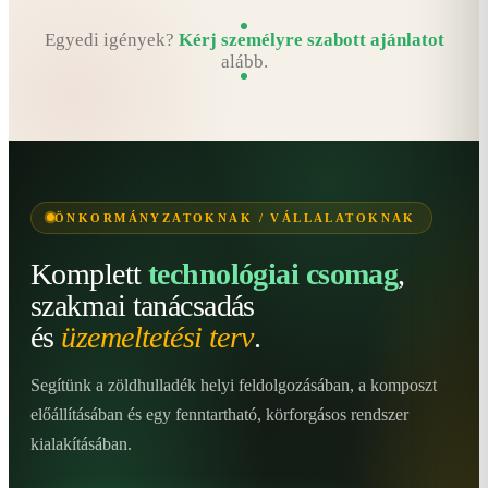
Egyedi igények?
Kérj személyre szabott ajánlatot
alább.
ÖNKORMÁNYZATOKNAK / VÁLLALATOKNAK
Komplett
technológiai csomag
,
szakmai tanácsadás
és
üzemeltetési terv
.
Segítünk a zöldhulladék helyi feldolgozásában, a komposzt
előállításában és egy fenntartható, körforgásos rendszer
kialakításában.