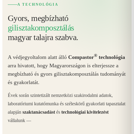
A TECHNOLÓGIA
Gyors, megbízható
gilisztakomposztálás
magyar talajra szabva.
®
A védjegyoltalom alatt álló
Compastor
technológia
arra hivatott, hogy Magyarországon is elterjessze a
megbízható és gyors gilisztakomposztálás tudományát
és gyakorlatát.
Évek során szintetizált nemzetközi szakirodalmi adatok,
laboratóriumi kutatómunka és széleskörű gyakorlati tapasztalat
alapján
szaktanácsadást
és
technológiai kivitelezést
vállalunk —