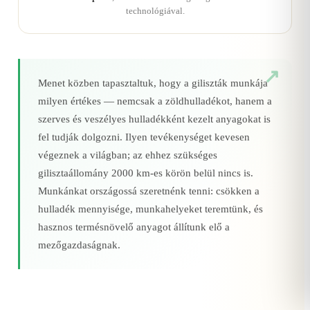
technológiával.
Menet közben tapasztaltuk, hogy a giliszták munkája
milyen értékes — nemcsak a zöldhulladékot, hanem a
szerves és veszélyes hulladékként kezelt anyagokat is
fel tudják dolgozni. Ilyen tevékenységet kevesen
végeznek a világban; az ehhez szükséges
gilisztaállomány 2000 km‑es körön belül nincs is.
Munkánkat országossá szeretnénk tenni: csökken a
hulladék mennyisége, munkahelyeket teremtünk, és
hasznos termésnövelő anyagot állítunk elő a
mezőgazdaságnak.