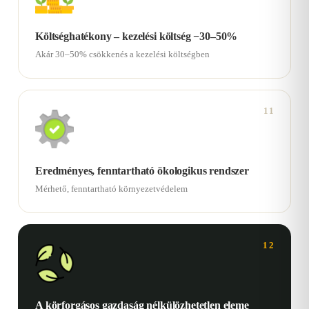
Költséghatékony – kezelési költség −30–50%
Akár 30–50% csökkenés a kezelési költségben
11
Eredményes, fenntartható ökologikus rendszer
Mérhető, fenntartható környezetvédelem
12
A körforgásos gazdaság nélkülözhetetlen eleme