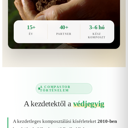
15+
40+
3–6 hó
ÉV
PARTNER
KÉSZ
KOMPOSZT
A COMPASTOR
TÖRTÉNELEM
A kezdetektől a
védjegyig
A kezdetleges komposztálási kísérleteket
2010-ben