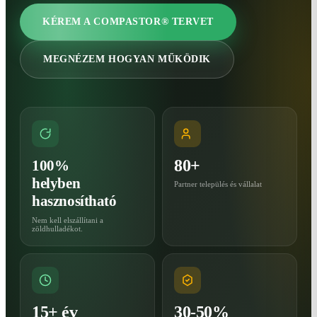
KÉREM A COMPASTOR® TERVET
MEGNÉZEM HOGYAN MŰKÖDIK
80+
100%
helyben
Partner település és vállalat
hasznosítható
Nem kell elszállítani a
zöldhulladékot.
15+ év
30-50%