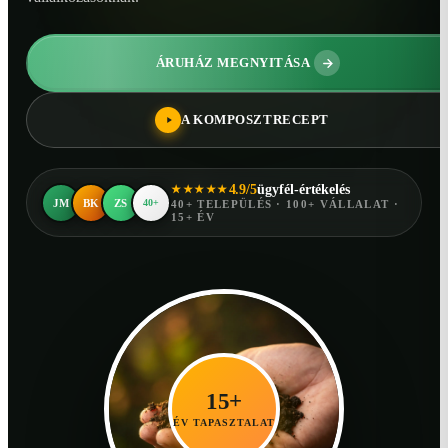
ÁRUHÁZ MEGNYITÁSA
A KOMPOSZTRECEPT
4.9/5
ügyfél-értékelés
★★★★★
JM
BK
ZS
40+
40+ TELEPÜLÉS · 100+ VÁLLALAT ·
15+ ÉV
15+
ÉV TAPASZTALAT