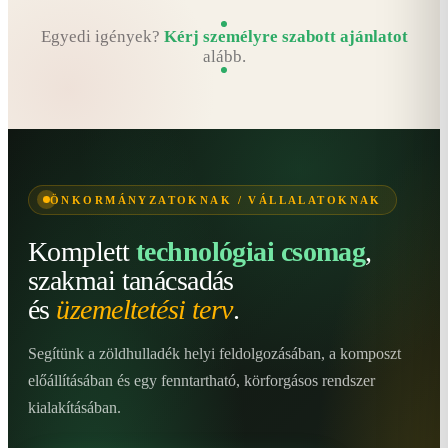
Egyedi igények?
Kérj személyre szabott ajánlatot
alább.
ÖNKORMÁNYZATOKNAK / VÁLLALATOKNAK
Komplett
technológiai csomag
,
szakmai tanácsadás
és
üzemeltetési terv
.
Segítünk a zöldhulladék helyi feldolgozásában, a komposzt
előállításában és egy fenntartható, körforgásos rendszer
kialakításában.