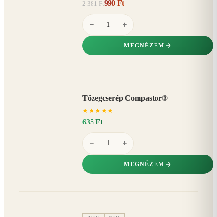
990 Ft
2 381 Ft
58%
−
−
+
MEGNÉZEM
Tőzegcserép Compastor®
★
★
★
★
★
635 Ft
−
+
MEGNÉZEM