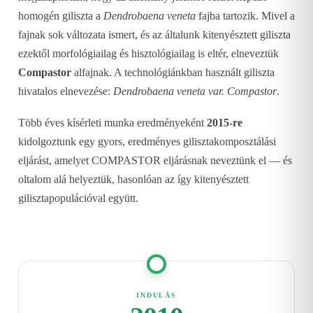
homogén giliszta a
Dendrobaena veneta
fajba tartozik. Mivel a
fajnak sok változata ismert, és az általunk kitenyésztett giliszta
ezektől morfológiailag és hisztológiailag is eltér, elneveztük
Compastor
alfajnak. A technológiánkban használt giliszta
hivatalos elnevezése:
Dendrobaena veneta var. Compastor
.
Több éves kísérleti munka eredményeként
2015-re
kidolgoztunk egy gyors, eredményes gilisztakomposztálási
eljárást, amelyet COMPASTOR eljárásnak neveztünk el — és
oltalom alá helyeztük, hasonlóan az így kitenyésztett
gilisztapopulációval együtt.
INDULÁS