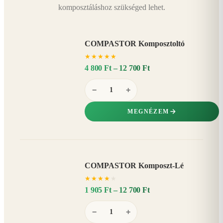
komposztáláshoz szükséged lehet.
COMPASTOR Komposztoltó
★
★
★
★
★
4 800 Ft – 12 700 Ft
−
+
MEGNÉZEM
COMPASTOR Komposzt-Lé
AKÁR
★
★
★
★
★
20%
−
1 905 Ft – 12 700 Ft
−
+