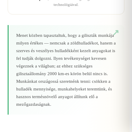
technológiával.
Menet közben tapasztaltuk, hogy a giliszták munkája
milyen értékes — nemcsak a zöldhulladékot, hanem a
szerves és veszélyes hulladékként kezelt anyagokat is
fel tudják dolgozni. Ilyen tevékenységet kevesen
végeznek a világban; az ehhez szükséges
gilisztaállomány 2000 km‑es körön belül nincs is.
Munkánkat országossá szeretnénk tenni: csökken a
hulladék mennyisége, munkahelyeket teremtünk, és
hasznos termésnövelő anyagot állítunk elő a
mezőgazdaságnak.