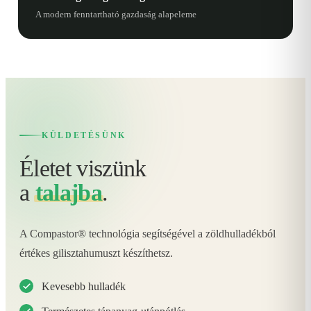
A modern fenntartható gazdaság alapeleme
KÜLDETÉSÜNK
Életet viszünk
a
talajba
.
A Compastor® technológia segítségével a zöldhulladékból
értékes gilisztahumuszt készíthetsz.
Kevesebb hulladék