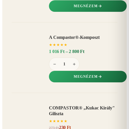
MEGNÉZEM
A Compastor®-Komposzt
AKÁR
★
★
★
★
★
15%
−
1 016 Ft – 2 800 Ft
−
+
MEGNÉZEM
COMPASTOR® „Kukac Király"
AKCIÓ
Giliszta
16%
−
★
★
★
★
★
230 Ft
275 Ft