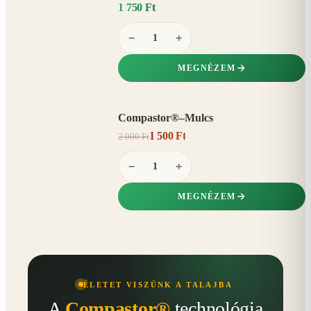
1 750 Ft
−
+
MEGNÉZEM
Compastor®–Mulcs
AKCIÓ
1 500 Ft
2 000 Ft
25%
−
−
+
MEGNÉZEM
ÉLETET VISZÜNK A TALAJBA
A
Compastor®
technológia