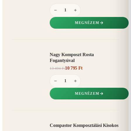
−
+
MEGNÉZEM
Nagy Komposzt Rosta
AKCIÓ
Fogantyúval
20%
−
10 795 Ft
13 494 Ft
−
+
MEGNÉZEM
Compastor Komposztálási Kisokos
AKCIÓ