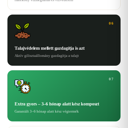
06
Talajvédelem mellett gazdagítja is azt
Aktív gilisztaállomány gazdagítja a talajt
07
Extra gyors – 3–6 hónap alatt kész komposzt
Garantált 3–6 hónap alatt kész végtermék