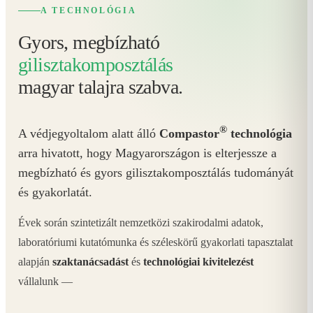
A TECHNOLÓGIA
Gyors, megbízható
gilisztakomposztálás
magyar talajra szabva.
®
A védjegyoltalom alatt álló
Compastor
technológia
arra hivatott, hogy Magyarországon is elterjessze a
megbízható és gyors gilisztakomposztálás tudományát
és gyakorlatát.
Évek során szintetizált nemzetközi szakirodalmi adatok,
laboratóriumi kutatómunka és széleskörű gyakorlati tapasztalat
alapján
szaktanácsadást
és
technológiai kivitelezést
vállalunk —