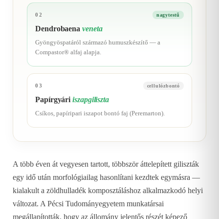
02
nagytestű
Dendrobaena
veneta
Gyöngyöspatáról származó humuszkészítő — a
Compastor® alfaj alapja.
03
cellulózbontó
Papírgyári
iszapgiliszta
Csíkos, papíripari iszapot bontó faj (Peremarton).
A több éven át vegyesen tartott, többször áttelepített giliszták
egy idő után morfológiailag hasonlítani kezdtek egymásra —
kialakult a zöldhulladék komposztáláshoz alkalmazkodó helyi
változat. A Pécsi Tudományegyetem munkatársai
megállapították, hogy az állomány jelentős részét képező