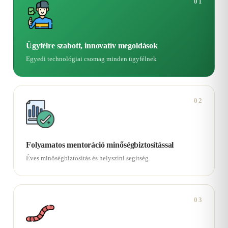
01
Ügyfélre szabott, innovatív megoldások
Egyedi technológiai csomag minden ügyfélnek
02
Folyamatos mentoráció minőségbiztosítással
Éves minőségbiztosítás és helyszíni segítség
03