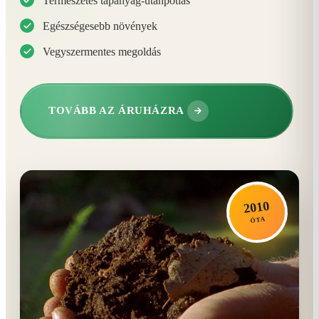
Természetes tápanyag-utánpótlás
Egészségesebb növények
Vegyszermentes megoldás
TOVÁBB AZ ÁRUHÁZRA
2010
ÓTA