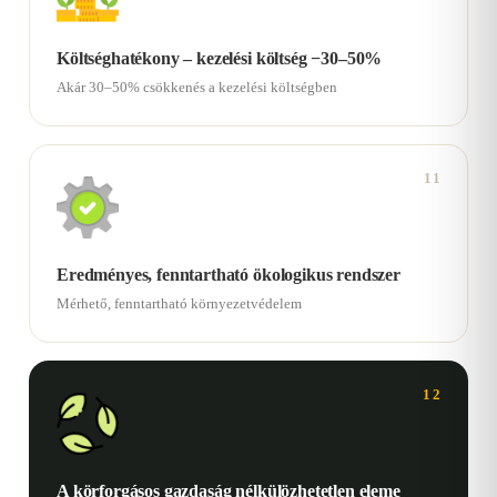
Költséghatékony – kezelési költség −30–50%
Akár 30–50% csökkenés a kezelési költségben
11
Eredményes, fenntartható ökologikus rendszer
Mérhető, fenntartható környezetvédelem
12
A körforgásos gazdaság nélkülözhetetlen eleme