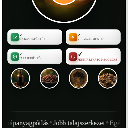
✓
✓
MAGAS TÁPÉRTÉK
VEGYSZERMENTES
✓
✓
TALAJERŐSÍTŐ
FENNTARTHATÓ MEGOLDÁS
✦
✦
ás
Jobb talajszerkezet
Egészségesebb növén