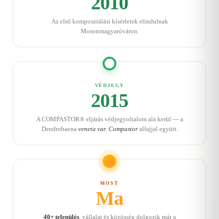
2010
Az első komposztálási kísérletek elindulnak
Mosonmagyaróváron.
VÉDJEGY
2015
A COMPASTOR® eljárás védjegyoltalom alá kerül — a
Dendrobaena
veneta var. Compastor
alfajjal együtt.
MOST
Ma
40+ település
, vállalat és közösség dolgozik már a