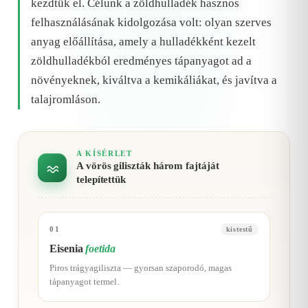
kezdtük el. Célunk a zöldhulladék hasznos
felhasználásának kidolgozása volt: olyan szerves
anyag előállítása, amely a hulladékként kezelt
zöldhulladékból eredményes tápanyagot ad a
növényeknek, kiváltva a kemikáliákat, és javítva a
talajromláson.
A KÍSÉRLET
A vörös giliszták három fajtáját
telepítettük
01
kistestű
Eisenia
foetida
Piros trágyagiliszta — gyorsan szaporodó, magas
tápanyagot termel.