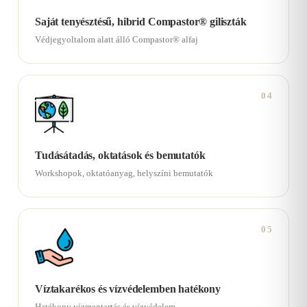
Saját tenyésztésű, hibrid Compastor® giliszták
Védjegyoltalom alatt álló Compastor® alfaj
04
Tudásátadás, oktatások és bemutatók
Workshopok, oktatóanyag, helyszíni bemutatók
05
Víztakarékos és vízvédelemben hatékony
Hatékony vízmegtartás és vízvédelem