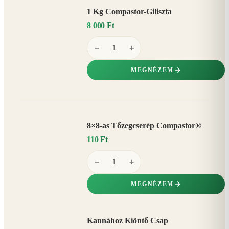
1 Kg Compastor-Giliszta
8 000 Ft
−
+
MEGNÉZEM
8×8-as Tőzegcserép Compastor®
110 Ft
−
+
MEGNÉZEM
Kannához Kiöntő Csap