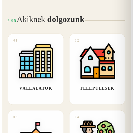
Akiknek
dolgozunk
/ 05
01
02
VÁLLALATOK
TELEPÜLÉSEK
03
04