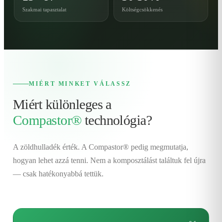
Szakmai tapasztalat
Költségcsökkenés
MIÉRT MINKET VÁLASSZ
Miért különleges a
Compastor®
technológia?
A zöldhulladék érték. A Compastor® pedig megmutatja,
hogyan lehet azzá tenni. Nem a komposztálást találtuk fel újra
— csak hatékonyabbá tettük.