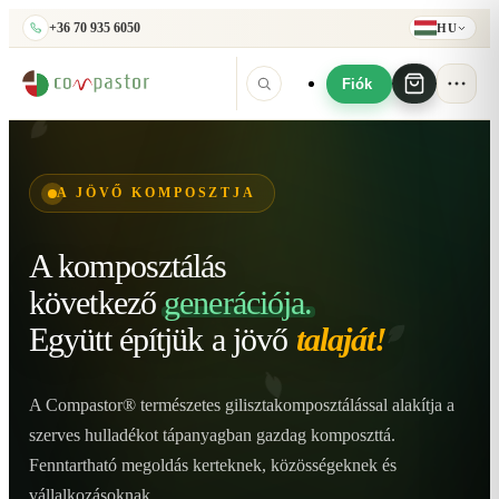
+36 70 935 6050
HU
Fiók
A JÖVŐ KOMPOSZTJA
A komposztálás
következő
generációja.
Együtt építjük
a jövő
talaját!
A Compastor® természetes gilisztakomposztálással alakítja a
szerves hulladékot tápanyagban gazdag komposzttá.
Fenntartható megoldás kerteknek, közösségeknek és
vállalkozásoknak.