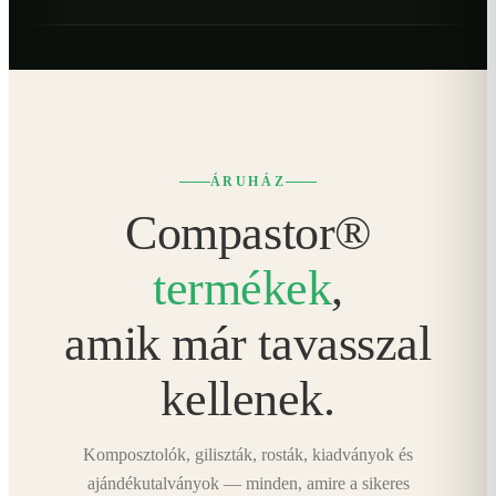
ÁRUHÁZ
Compastor®
termékek
,
amik már tavasszal
kellenek.
Komposztolók, giliszták, rosták, kiadványok és
ajándékutalványok — minden, amire a sikeres