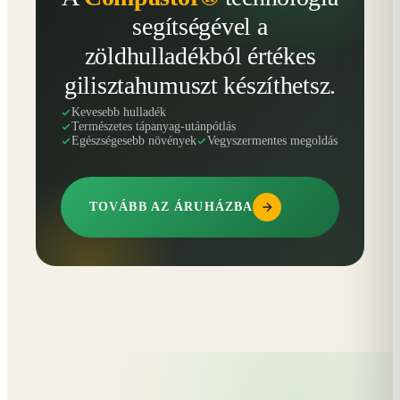
segítségével a
zöldhulladékból értékes
gilisztahumuszt készíthetsz.
Kevesebb hulladék
Természetes tápanyag-utánpótlás
Egészségesebb növények
Vegyszermentes megoldás
TOVÁBB AZ ÁRUHÁZBA