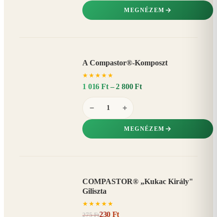
MEGNÉZEM
A Compastor®-Komposzt
AKÁR
★
★
★
★
★
15%
−
1 016 Ft – 2 800 Ft
−
+
MEGNÉZEM
COMPASTOR® „Kukac Király"
AKCIÓ
Giliszta
16%
−
★
★
★
★
★
230 Ft
275 Ft