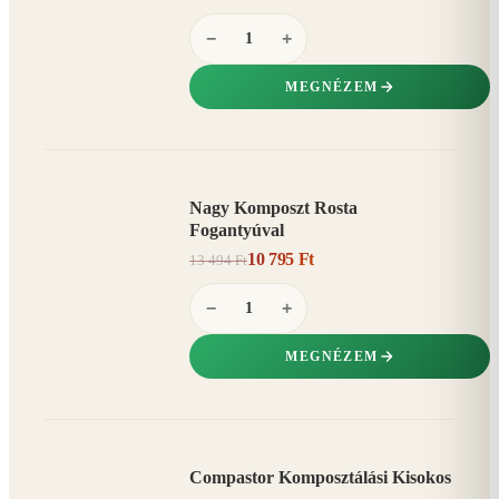
−
+
MEGNÉZEM
Nagy Komposzt Rosta
AKCIÓ
Fogantyúval
20%
−
10 795 Ft
13 494 Ft
−
+
MEGNÉZEM
Compastor Komposztálási Kisokos
AKCIÓ