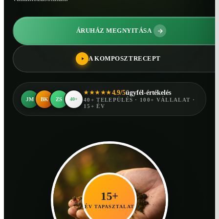
ÁRUHÁZ MEGNYITÁSA
A KOMPOSZTRECEPT
4.9/5
ügyfél-értékelés
★★★★★
JM
BK
ZS
40+
40+ TELEPÜLÉS · 100+ VÁLLALAT ·
15+ ÉV
15+
ÉV TAPASZTALAT