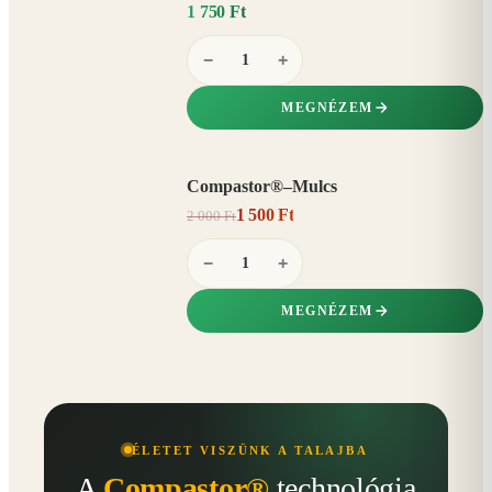
1 750 Ft
−
+
MEGNÉZEM
Compastor®–Mulcs
AKCIÓ
1 500 Ft
2 000 Ft
25%
−
−
+
MEGNÉZEM
ÉLETET VISZÜNK A TALAJBA
A
Compastor®
technológia