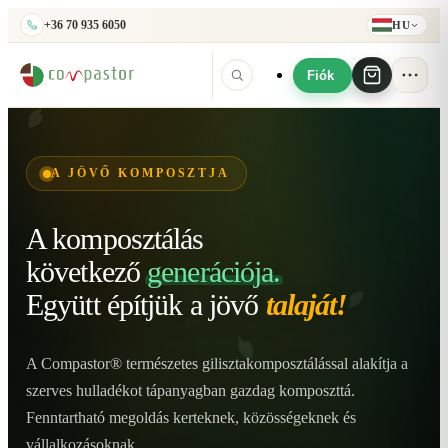
+36 70 935 6050
HU
Fiók
A JÖVŐ KOMPOSZTJA
A komposztálás
következő
generációja.
Együtt építjük
a jövő
talaját!
A Compastor® természetes gilisztakomposztálással alakítja a
szerves hulladékot tápanyagban gazdag komposzttá.
Fenntartható megoldás kerteknek, közösségeknek és
vállalkozásoknak.