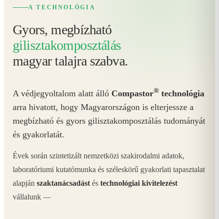
A TECHNOLÓGIA
Gyors, megbízható
gilisztakomposztálás
magyar talajra szabva.
®
A védjegyoltalom alatt álló
Compastor
technológia
arra hivatott, hogy Magyarországon is elterjessze a
megbízható és gyors gilisztakomposztálás tudományát
és gyakorlatát.
Évek során szintetizált nemzetközi szakirodalmi adatok,
laboratóriumi kutatómunka és széleskörű gyakorlati tapasztalat
alapján
szaktanácsadást
és
technológiai kivitelezést
vállalunk —