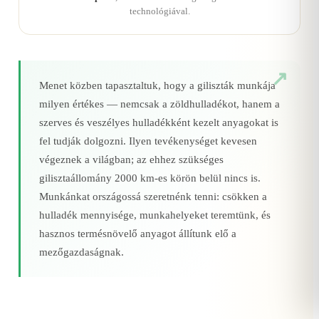
technológiával.
Menet közben tapasztaltuk, hogy a giliszták munkája
milyen értékes — nemcsak a zöldhulladékot, hanem a
szerves és veszélyes hulladékként kezelt anyagokat is
fel tudják dolgozni. Ilyen tevékenységet kevesen
végeznek a világban; az ehhez szükséges
gilisztaállomány 2000 km‑es körön belül nincs is.
Munkánkat országossá szeretnénk tenni: csökken a
hulladék mennyisége, munkahelyeket teremtünk, és
hasznos termésnövelő anyagot állítunk elő a
mezőgazdaságnak.