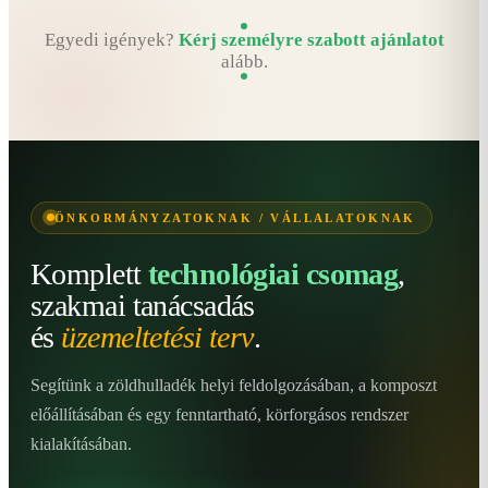
Egyedi igények?
Kérj személyre szabott ajánlatot
alább.
ÖNKORMÁNYZATOKNAK / VÁLLALATOKNAK
Komplett
technológiai csomag
,
szakmai tanácsadás
és
üzemeltetési terv
.
Segítünk a zöldhulladék helyi feldolgozásában, a komposzt
előállításában és egy fenntartható, körforgásos rendszer
kialakításában.