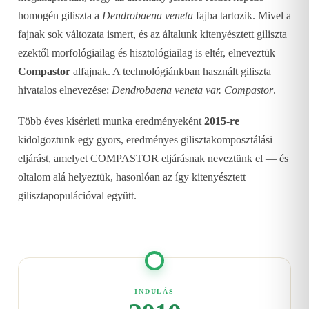
homogén giliszta a
Dendrobaena veneta
fajba tartozik. Mivel a
fajnak sok változata ismert, és az általunk kitenyésztett giliszta
ezektől morfológiailag és hisztológiailag is eltér, elneveztük
Compastor
alfajnak. A technológiánkban használt giliszta
hivatalos elnevezése:
Dendrobaena veneta var. Compastor
.
Több éves kísérleti munka eredményeként
2015-re
kidolgoztunk egy gyors, eredményes gilisztakomposztálási
eljárást, amelyet COMPASTOR eljárásnak neveztünk el — és
oltalom alá helyeztük, hasonlóan az így kitenyésztett
gilisztapopulációval együtt.
INDULÁS