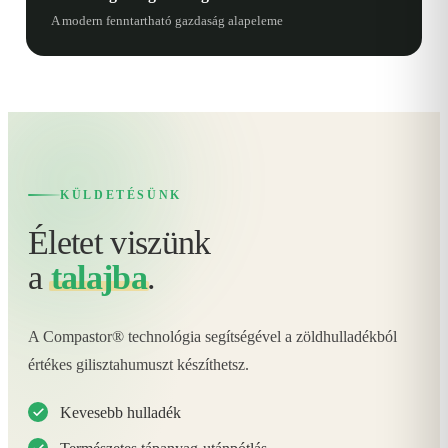
A modern fenntartható gazdaság alapeleme
KÜLDETÉSÜNK
Életet viszünk
a
talajba
.
A Compastor® technológia segítségével a zöldhulladékból
értékes gilisztahumuszt készíthetsz.
Kevesebb hulladék