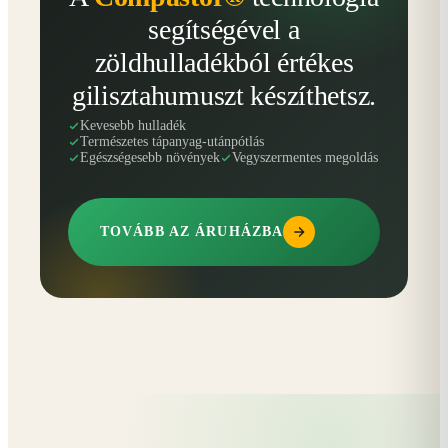
segítségével a
zöldhulladékból értékes
gilisztahumuszt készíthetsz.
Kevesebb hulladék
Természetes tápanyag-utánpótlás
Egészségesebb növények
Vegyszermentes megoldás
TOVÁBB AZ ÁRUHÁZBA