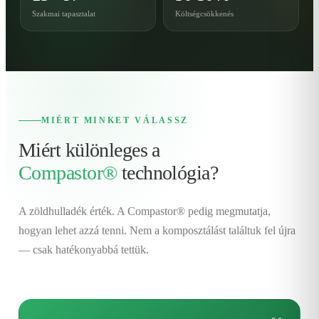
Szakmai tapasztalat
Költségcsökkenés
MIÉRT MINKET VÁLASSZ
Miért különleges a
Compastor®
technológia?
A zöldhulladék érték. A Compastor® pedig megmutatja,
hogyan lehet azzá tenni. Nem a komposztálást találtuk fel újra
— csak hatékonyabbá tettük.