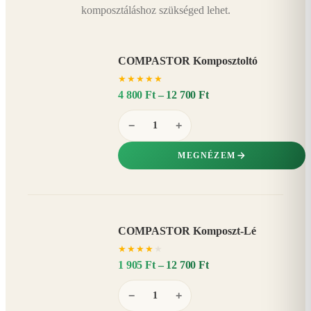
komposztáláshoz szükséged lehet.
COMPASTOR Komposztoltó
★
★
★
★
★
4 800 Ft – 12 700 Ft
−
+
MEGNÉZEM
COMPASTOR Komposzt-Lé
AKÁR
★
★
★
★
★
20%
−
1 905 Ft – 12 700 Ft
−
+