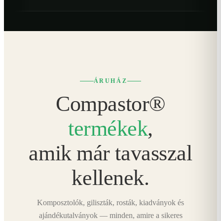
ÁRUHÁZ
Compastor®
termékek
,
amik már tavasszal
kellenek.
Komposztolók, giliszták, rosták, kiadványok és
ajándékutalványok — minden, amire a sikeres