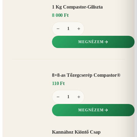
1 Kg Compastor-Giliszta
8 000 Ft
−
+
MEGNÉZEM
8×8-as Tőzegcserép Compastor®
110 Ft
−
+
MEGNÉZEM
Kannához Kiöntő Csap