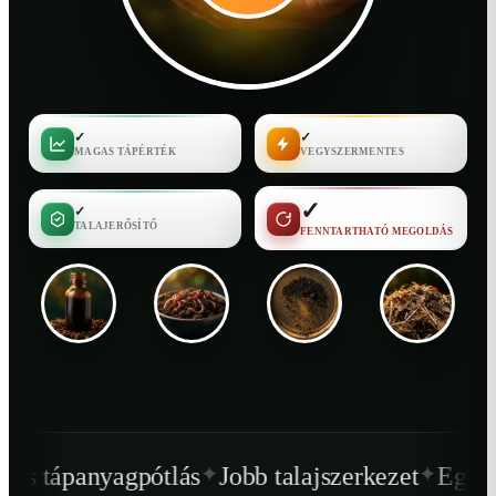
✓
✓
MAGAS TÁPÉRTÉK
VEGYSZERMENTES
✓
✓
TALAJERŐSÍTŐ
FENNTARTHATÓ MEGOLDÁS
✦
✦
tlás
Jobb talajszerkezet
Egészségesebb növé