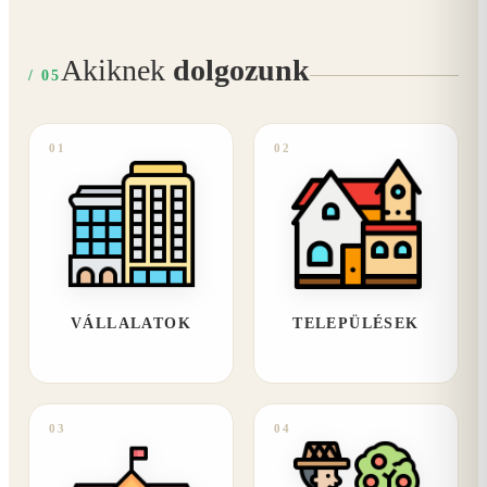
Akiknek
dolgozunk
/ 05
01
02
VÁLLALATOK
TELEPÜLÉSEK
03
04