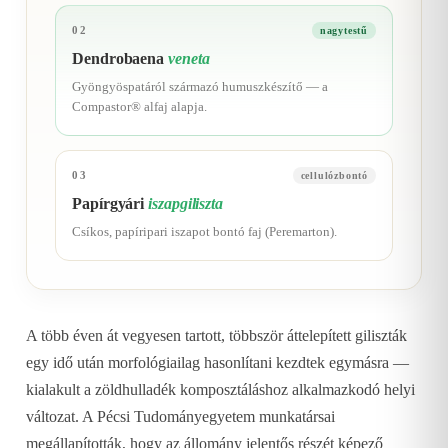
02
nagytestű
Dendrobaena
veneta
Gyöngyöspatáról származó humuszkészítő — a
Compastor® alfaj alapja.
03
cellulózbontó
Papírgyári
iszapgiliszta
Csíkos, papíripari iszapot bontó faj (Peremarton).
A több éven át vegyesen tartott, többször áttelepített giliszták
egy idő után morfológiailag hasonlítani kezdtek egymásra —
kialakult a zöldhulladék komposztáláshoz alkalmazkodó helyi
változat. A Pécsi Tudományegyetem munkatársai
megállapították, hogy az állomány jelentős részét képező