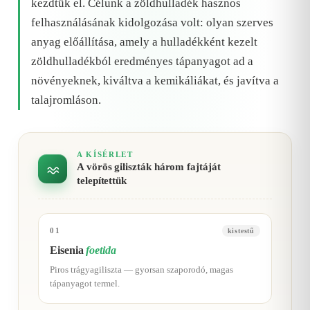
kezdtük el. Célunk a zöldhulladék hasznos
felhasználásának kidolgozása volt: olyan szerves
anyag előállítása, amely a hulladékként kezelt
zöldhulladékból eredményes tápanyagot ad a
növényeknek, kiváltva a kemikáliákat, és javítva a
talajromláson.
A KÍSÉRLET
A vörös giliszták három fajtáját
telepítettük
01
kistestű
Eisenia
foetida
Piros trágyagiliszta — gyorsan szaporodó, magas
tápanyagot termel.