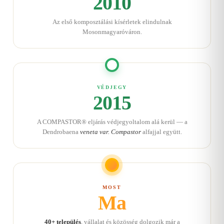
2010
Az első komposztálási kísérletek elindulnak
Mosonmagyaróváron.
VÉDJEGY
2015
A COMPASTOR® eljárás védjegyoltalom alá kerül — a
Dendrobaena
veneta var. Compastor
alfajjal együtt.
MOST
Ma
40+ település
, vállalat és közösség dolgozik már a