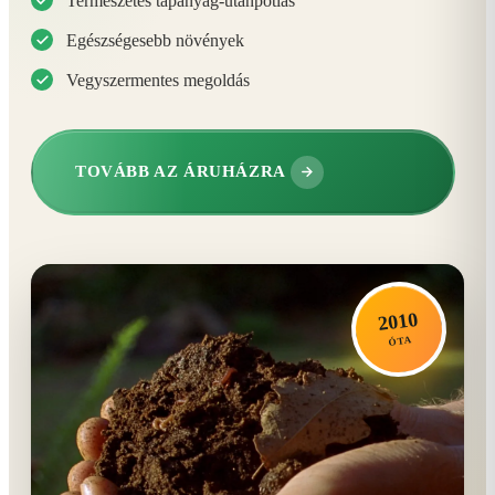
Természetes tápanyag-utánpótlás
Egészségesebb növények
Vegyszermentes megoldás
TOVÁBB AZ ÁRUHÁZRA
2010
ÓTA