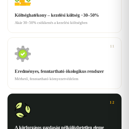
Költséghatékony – kezelési költség −30–50%
Akár 30–50% csökkenés a kezelési költségben
11
Eredményes, fenntartható ökologikus rendszer
Mérhető, fenntartható környezetvédelem
12
A körforgásos gazdaság nélkülözhetetlen eleme