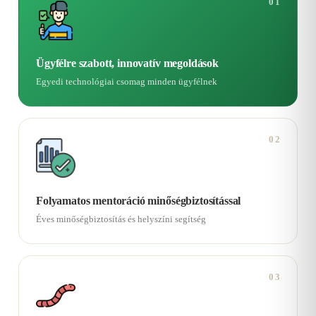
01
Ügyfélre szabott, innovatív megoldások
Egyedi technológiai csomag minden ügyfélnek
02
Folyamatos mentoráció minőségbiztosítással
Éves minőségbiztosítás és helyszíni segítség
03