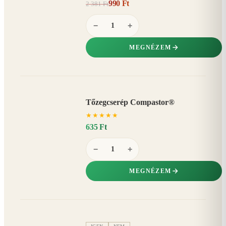
990 Ft
2 381 Ft
58%
−
−
+
MEGNÉZEM
Tőzegcserép Compastor®
★
★
★
★
★
635 Ft
−
+
MEGNÉZEM