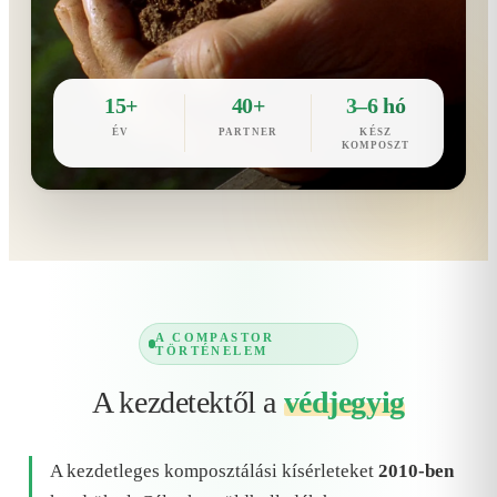
15+
40+
3–6 hó
ÉV
PARTNER
KÉSZ
KOMPOSZT
A COMPASTOR
TÖRTÉNELEM
A kezdetektől a
védjegyig
A kezdetleges komposztálási kísérleteket
2010-ben