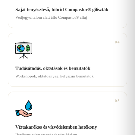
Saját tenyésztésű, hibrid Compastor® giliszták
Védjegyoltalom alatt álló Compastor® alfaj
04
Tudásátadás, oktatások és bemutatók
Workshopok, oktatóanyag, helyszíni bemutatók
05
Víztakarékos és vízvédelemben hatékony
Hatékony vízmegtartás és vízvédelem