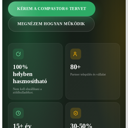
KÉREM A COMPASTOR® TERVET
MEGNÉZEM HOGYAN MŰKÖDIK
80+
100%
helyben
Partner település és vállalat
hasznosítható
Nem kell elszállítani a
zöldhulladékot.
15+ év
30-50%