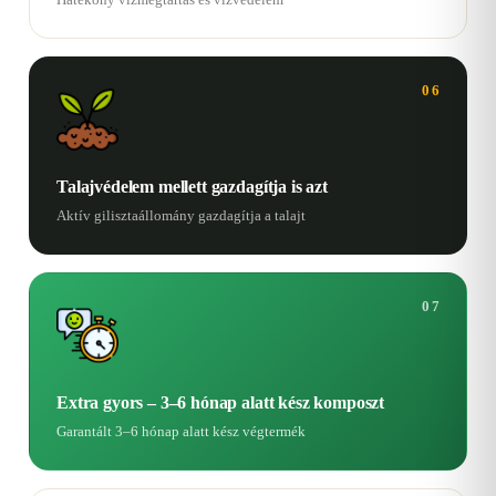
06
Talajvédelem mellett gazdagítja is azt
Aktív gilisztaállomány gazdagítja a talajt
07
Extra gyors – 3–6 hónap alatt kész komposzt
Garantált 3–6 hónap alatt kész végtermék