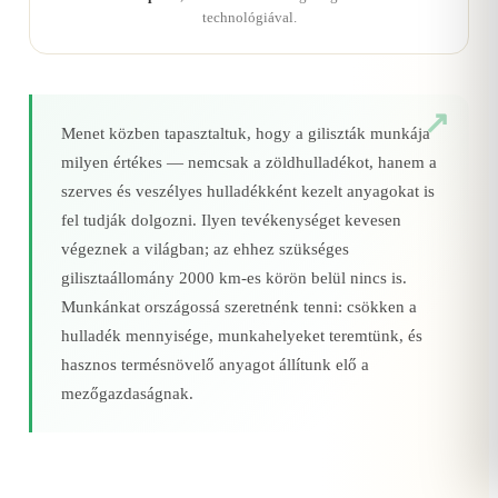
technológiával.
Menet közben tapasztaltuk, hogy a giliszták munkája
milyen értékes — nemcsak a zöldhulladékot, hanem a
szerves és veszélyes hulladékként kezelt anyagokat is
fel tudják dolgozni. Ilyen tevékenységet kevesen
végeznek a világban; az ehhez szükséges
gilisztaállomány 2000 km‑es körön belül nincs is.
Munkánkat országossá szeretnénk tenni: csökken a
hulladék mennyisége, munkahelyeket teremtünk, és
hasznos termésnövelő anyagot állítunk elő a
mezőgazdaságnak.