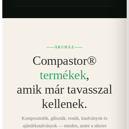
ÁRUHÁZ
Compastor®
termékek
,
amik már tavasszal
kellenek.
Komposztolók, giliszták, rosták, kiadványok és
ajándékutalványok — minden, amire a sikeres