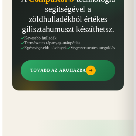
segítségével a
zöldhulladékból értékes
gilisztahumuszt készíthetsz.
Kevesebb hulladék
Természetes tápanyag-utánpótlás
Egészségesebb növények
Vegyszermentes megoldás
TOVÁBB AZ ÁRUHÁZBA