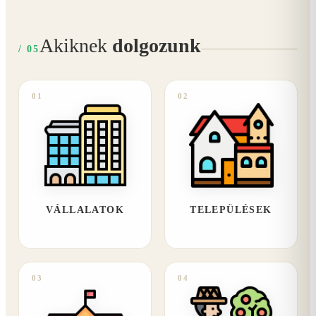
Akiknek
dolgozunk
/ 05
01
02
VÁLLALATOK
TELEPÜLÉSEK
03
04