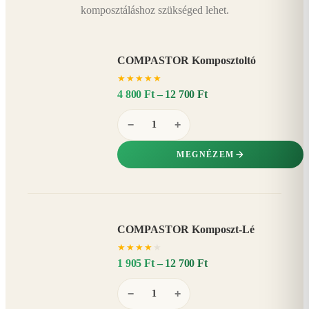
komposztáláshoz szükséged lehet.
COMPASTOR Komposztoltó
★
★
★
★
★
4 800 Ft – 12 700 Ft
−
+
MEGNÉZEM
COMPASTOR Komposzt-Lé
AKÁR
★
★
★
★
★
20%
−
1 905 Ft – 12 700 Ft
−
+