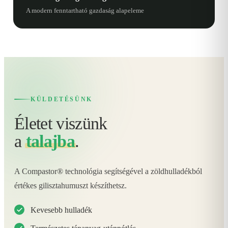
A modern fenntartható gazdaság alapeleme
KÜLDETÉSÜNK
Életet viszünk
a
talajba
.
A Compastor® technológia segítségével a zöldhulladékból
értékes gilisztahumuszt készíthetsz.
Kevesebb hulladék