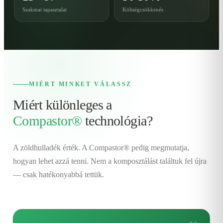
Szakmai tapasztalat
Költségcsökkenés
MIÉRT MINKET VÁLASSZ
Miért különleges a
Compastor®
technológia?
A zöldhulladék érték. A Compastor® pedig megmutatja,
hogyan lehet azzá tenni. Nem a komposztálást találtuk fel újra
— csak hatékonyabbá tettük.