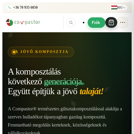
+36 70 935 6050
HU
Fiók
A JÖVŐ KOMPOSZTJA
A komposztálás
következő
generációja.
Együtt építjük
a jövő
talaját!
A Compastor® természetes gilisztakomposztálással alakítja a
szerves hulladékot tápanyagban gazdag komposzttá.
Fenntartható megoldás kerteknek, közösségeknek és
vállalkozásoknak.