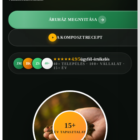
ÁRUHÁZ MEGNYITÁSA
A KOMPOSZTRECEPT
4.9/5
ügyfél-értékelés
★★★★★
JM
BK
ZS
40+
40+ TELEPÜLÉS · 100+ VÁLLALAT ·
15+ ÉV
15+
ÉV TAPASZTALAT