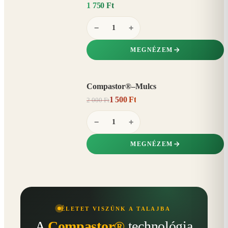
1 750 Ft
−
+
MEGNÉZEM
Compastor®–Mulcs
AKCIÓ
1 500 Ft
2 000 Ft
25%
−
−
+
MEGNÉZEM
ÉLETET VISZÜNK A TALAJBA
A
Compastor®
technológia