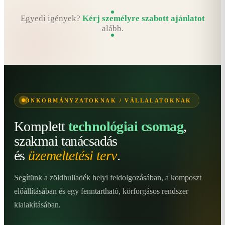
Egyedi igények?
Kérj személyre szabott ajánlatot
alább.
ÖNKORMÁNYZATOKNAK / VÁLLALATOKNAK
Komplett
technológiai csomag
,
szakmai tanácsadás
és
üzemeltetési terv
.
Segítünk a zöldhulladék helyi feldolgozásában, a komposzt
előállításában és egy fenntartható, körforgásos rendszer
kialakításában.