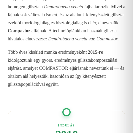
homogén giliszta a
Dendrobaena veneta
fajba tartozik. Mivel a
fajnak sok változata ismert, és az általunk kitenyésztett giliszta
ezektől morfológiailag és hisztológiailag is eltér, elneveztük
Compastor
alfajnak. A technológiánkban használt giliszta
hivatalos elnevezése:
Dendrobaena veneta var. Compastor
.
Több éves kísérleti munka eredményeként
2015-re
kidolgoztunk egy gyors, eredményes gilisztakomposztálási
eljárást, amelyet COMPASTOR eljárásnak neveztünk el — és
oltalom alá helyeztük, hasonlóan az így kitenyésztett
gilisztapopulációval együtt.
INDULÁS