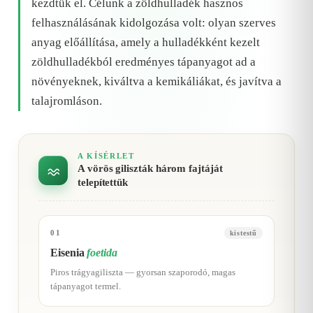
kezdtük el. Célunk a zöldhulladék hasznos
felhasználásának kidolgozása volt: olyan szerves
anyag előállítása, amely a hulladékként kezelt
zöldhulladékból eredményes tápanyagot ad a
növényeknek, kiváltva a kemikáliákat, és javítva a
talajromláson.
A KÍSÉRLET
A vörös giliszták három fajtáját
telepítettük
01
kistestű
Eisenia
foetida
Piros trágyagiliszta — gyorsan szaporodó, magas
tápanyagot termel.