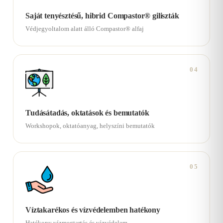
Saját tenyésztésű, hibrid Compastor® giliszták
Védjegyoltalom alatt álló Compastor® alfaj
04
Tudásátadás, oktatások és bemutatók
Workshopok, oktatóanyag, helyszíni bemutatók
05
Víztakarékos és vízvédelemben hatékony
Hatékony vízmegtartás és vízvédelem