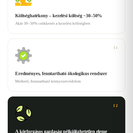
Költséghatékony – kezelési költség −30–50%
Akár 30–50% csökkenés a kezelési költségben
11
Eredményes, fenntartható ökologikus rendszer
Mérhető, fenntartható környezetvédelem
12
A körforgásos gazdaság nélkülözhetetlen eleme