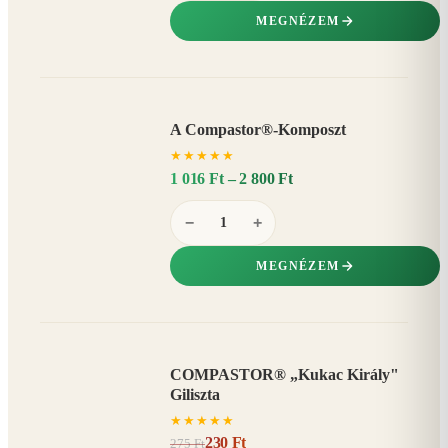
MEGNÉZEM
A Compastor®-Komposzt
AKÁR
★
★
★
★
★
15%
−
1 016 Ft – 2 800 Ft
−
+
MEGNÉZEM
COMPASTOR® „Kukac Király"
AKCIÓ
Giliszta
16%
−
★
★
★
★
★
230 Ft
275 Ft