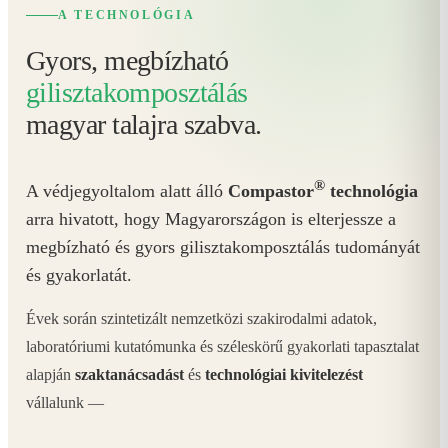
A TECHNOLÓGIA
Gyors, megbízható
gilisztakomposztálás
magyar talajra szabva.
®
A védjegyoltalom alatt álló
Compastor
technológia
arra hivatott, hogy Magyarországon is elterjessze a
megbízható és gyors gilisztakomposztálás tudományát
és gyakorlatát.
Évek során szintetizált nemzetközi szakirodalmi adatok,
laboratóriumi kutatómunka és széleskörű gyakorlati tapasztalat
alapján
szaktanácsadást
és
technológiai kivitelezést
vállalunk —