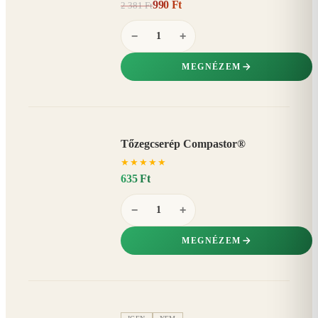
990 Ft
2 381 Ft
58%
−
−
+
MEGNÉZEM
Tőzegcserép Compastor®
★
★
★
★
★
635 Ft
−
+
MEGNÉZEM