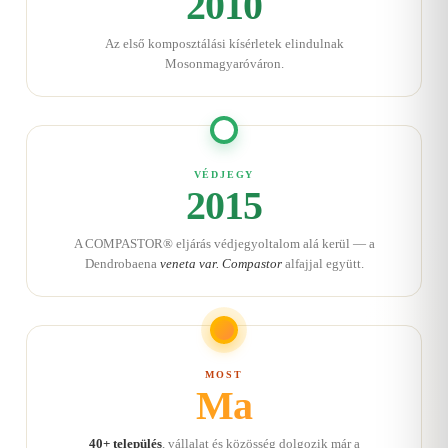
2010
Az első komposztálási kísérletek elindulnak
Mosonmagyaróváron.
VÉDJEGY
2015
A COMPASTOR® eljárás védjegyoltalom alá kerül — a
Dendrobaena
veneta var. Compastor
alfajjal együtt.
MOST
Ma
40+ település
, vállalat és közösség dolgozik már a