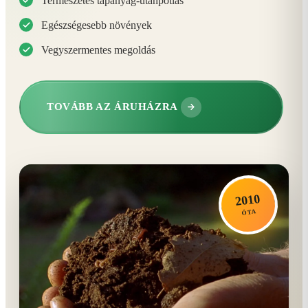
Természetes tápanyag-utánpótlás
Egészségesebb növények
Vegyszermentes megoldás
TOVÁBB AZ ÁRUHÁZRA
2010
ÓTA