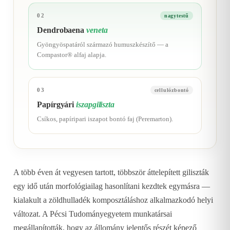
02
nagytestű
Dendrobaena
veneta
Gyöngyöspatáról származó humuszkészítő — a
Compastor® alfaj alapja.
03
cellulózbontó
Papírgyári
iszapgiliszta
Csíkos, papíripari iszapot bontó faj (Peremarton).
A több éven át vegyesen tartott, többször áttelepített giliszták
egy idő után morfológiailag hasonlítani kezdtek egymásra —
kialakult a zöldhulladék komposztáláshoz alkalmazkodó helyi
változat. A Pécsi Tudományegyetem munkatársai
megállapították, hogy az állomány jelentős részét képező