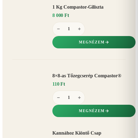
1 Kg Compastor-Giliszta
8 000 Ft
−
+
MEGNÉZEM
8×8-as Tőzegcserép Compastor®
110 Ft
−
+
MEGNÉZEM
Kannához Kiöntő Csap