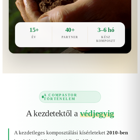
15+
40+
3–6 hó
ÉV
PARTNER
KÉSZ
KOMPOSZT
A COMPASTOR
TÖRTÉNELEM
A kezdetektől a
védjegyig
A kezdetleges komposztálási kísérleteket
2010-ben