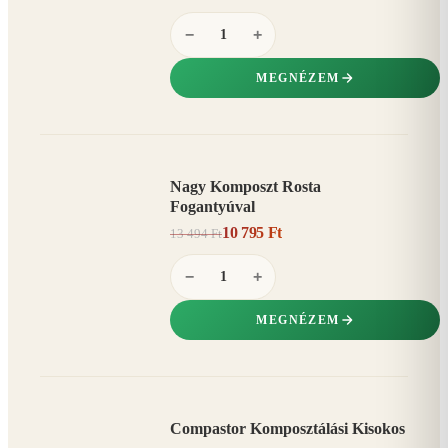
−
+
MEGNÉZEM
Nagy Komposzt Rosta
AKCIÓ
Fogantyúval
20%
−
10 795 Ft
13 494 Ft
−
+
MEGNÉZEM
Compastor Komposztálási Kisokos
AKCIÓ