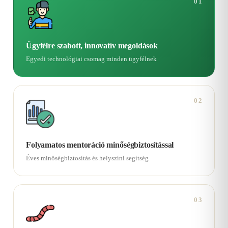
01
Ügyfélre szabott, innovatív megoldások
Egyedi technológiai csomag minden ügyfélnek
02
Folyamatos mentoráció minőségbiztosítással
Éves minőségbiztosítás és helyszíni segítség
03