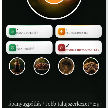
✓
✓
MAGAS TÁPÉRTÉK
VEGYSZERMENTES
✓
✓
TALAJERŐSÍTŐ
FENNTARTHATÓ MEGOLDÁS
✦
✦
tlás
Jobb talajszerkezet
Egészségesebb növ