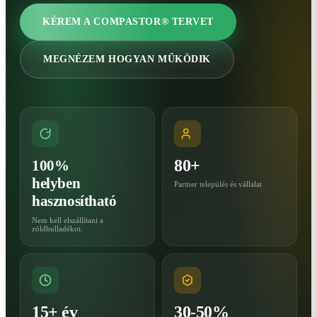
KÉREM A COMPASTOR® TERVET
MEGNÉZEM HOGYAN MŰKÖDIK
80+
100%
helyben
Partner település és vállalat
hasznosítható
Nem kell elszállítani a
zöldhulladékot.
15+ év
30-50%