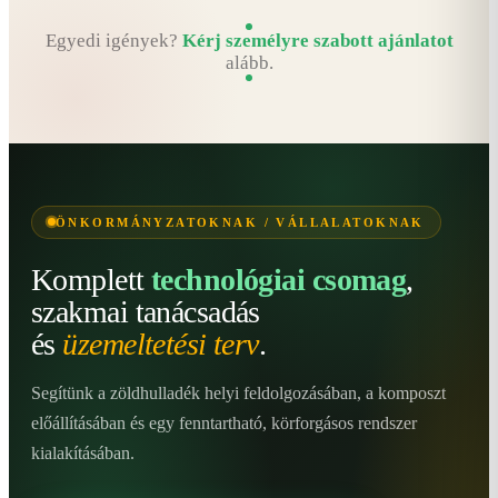
Egyedi igények?
Kérj személyre szabott ajánlatot
alább.
ÖNKORMÁNYZATOKNAK / VÁLLALATOKNAK
Komplett
technológiai csomag
,
szakmai tanácsadás
és
üzemeltetési terv
.
Segítünk a zöldhulladék helyi feldolgozásában, a komposzt
előállításában és egy fenntartható, körforgásos rendszer
kialakításában.