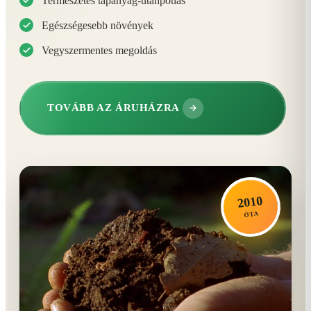
Természetes tápanyag-utánpótlás
Egészségesebb növények
Vegyszermentes megoldás
TOVÁBB AZ ÁRUHÁZRA
2010
ÓTA