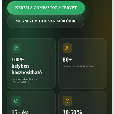
KÉREM A COMPASTOR® TERVET
MEGNÉZEM HOGYAN MŰKÖDIK
80+
100%
helyben
Partner település és vállalat
hasznosítható
Nem kell elszállítani a
zöldhulladékot.
15+ év
30-50%