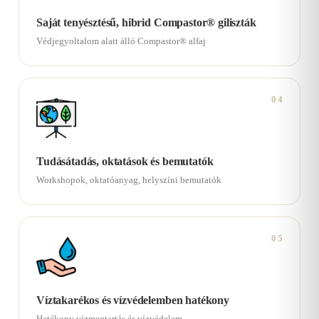
Saját tenyésztésű, hibrid Compastor® giliszták
Védjegyoltalom alatt álló Compastor® alfaj
04
Tudásátadás, oktatások és bemutatók
Workshopok, oktatóanyag, helyszíni bemutatók
05
Víztakarékos és vízvédelemben hatékony
Hatékony vízmegtartás és vízvédelem