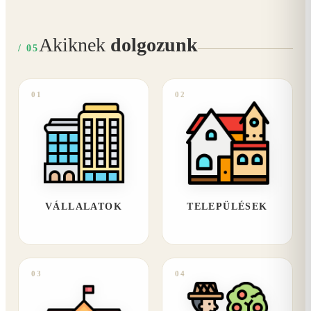
Akiknek
dolgozunk
/ 05
01
02
VÁLLALATOK
TELEPÜLÉSEK
03
04