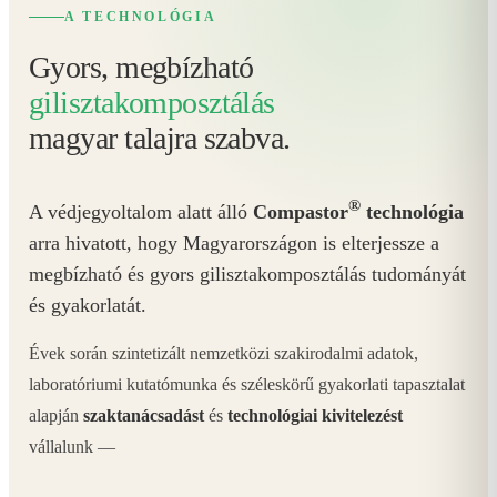
A TECHNOLÓGIA
Gyors, megbízható
gilisztakomposztálás
magyar talajra szabva.
®
A védjegyoltalom alatt álló
Compastor
technológia
arra hivatott, hogy Magyarországon is elterjessze a
megbízható és gyors gilisztakomposztálás tudományát
és gyakorlatát.
Évek során szintetizált nemzetközi szakirodalmi adatok,
laboratóriumi kutatómunka és széleskörű gyakorlati tapasztalat
alapján
szaktanácsadást
és
technológiai kivitelezést
vállalunk —