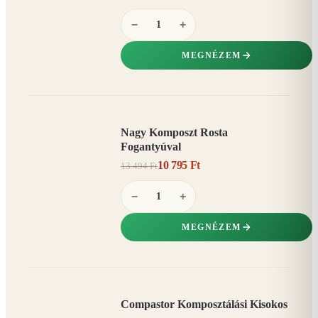
−
+
MEGNÉZEM
Nagy Komposzt Rosta
AKCIÓ
Fogantyúval
20%
−
10 795 Ft
13 494 Ft
−
+
MEGNÉZEM
Compastor Komposztálási Kisokos
AKCIÓ