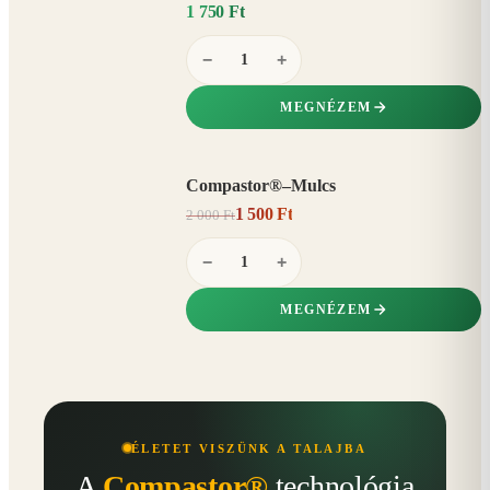
1 750 Ft
−
+
MEGNÉZEM
Compastor®–Mulcs
AKCIÓ
1 500 Ft
2 000 Ft
25%
−
−
+
MEGNÉZEM
ÉLETET VISZÜNK A TALAJBA
A
Compastor®
technológia