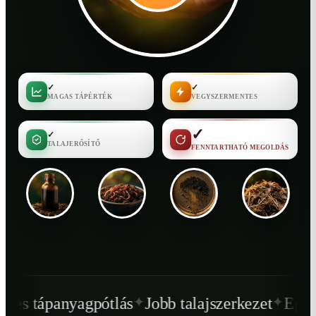
✓
✓
MAGAS TÁPÉRTÉK
VEGYSZERMENTES
✓
✓
TALAJERŐSÍTŐ
FENNTARTHATÓ MEGOLDÁS
✦
✦
ótlás
Jobb talajszerkezet
Egészségesebb növ