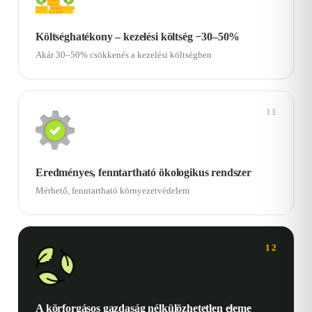
Költséghatékony – kezelési költség −30–50%
Akár 30–50% csökkenés a kezelési költségben
11
Eredményes, fenntartható ökologikus rendszer
Mérhető, fenntartható környezetvédelem
12
A körforgásos gazdaság nélkülözhetetlen eleme