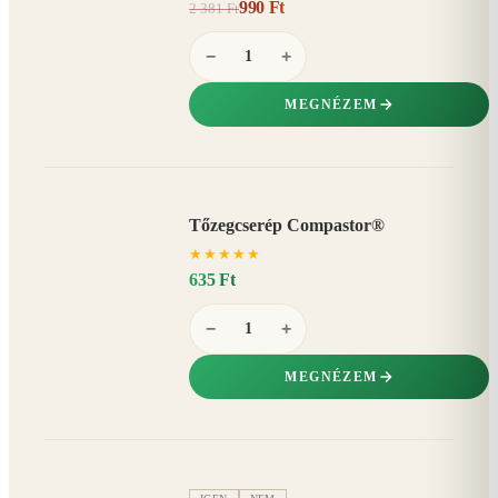
990 Ft
2 381 Ft
58%
−
−
+
MEGNÉZEM
Tőzegcserép Compastor®
★
★
★
★
★
635 Ft
−
+
MEGNÉZEM