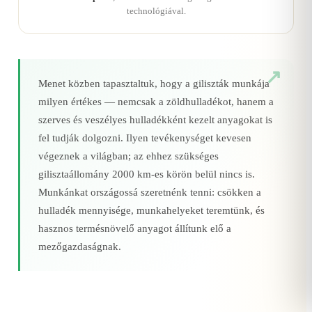
technológiával.
Menet közben tapasztaltuk, hogy a giliszták munkája
milyen értékes — nemcsak a zöldhulladékot, hanem a
szerves és veszélyes hulladékként kezelt anyagokat is
fel tudják dolgozni. Ilyen tevékenységet kevesen
végeznek a világban; az ehhez szükséges
gilisztaállomány 2000 km‑es körön belül nincs is.
Munkánkat országossá szeretnénk tenni: csökken a
hulladék mennyisége, munkahelyeket teremtünk, és
hasznos termésnövelő anyagot állítunk elő a
mezőgazdaságnak.