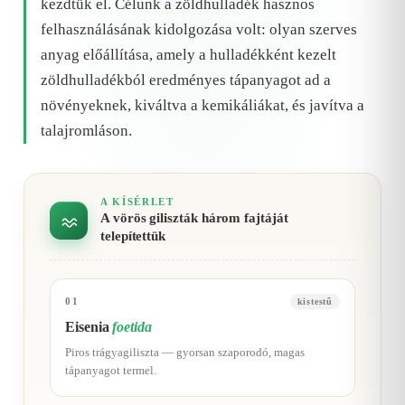
kezdtük el. Célunk a zöldhulladék hasznos
felhasználásának kidolgozása volt: olyan szerves
anyag előállítása, amely a hulladékként kezelt
zöldhulladékból eredményes tápanyagot ad a
növényeknek, kiváltva a kemikáliákat, és javítva a
talajromláson.
A KÍSÉRLET
A vörös giliszták három fajtáját
telepítettük
01
kistestű
Eisenia
foetida
Piros trágyagiliszta — gyorsan szaporodó, magas
tápanyagot termel.