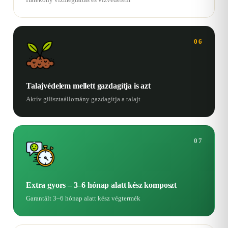
06
Talajvédelem mellett gazdagítja is azt
Aktív gilisztaállomány gazdagítja a talajt
07
Extra gyors – 3–6 hónap alatt kész komposzt
Garantált 3–6 hónap alatt kész végtermék