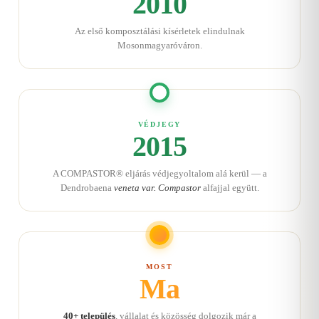
2010
Az első komposztálási kísérletek elindulnak
Mosonmagyaróváron.
VÉDJEGY
2015
A COMPASTOR® eljárás védjegyoltalom alá kerül — a
Dendrobaena
veneta var. Compastor
alfajjal együtt.
MOST
Ma
40+ település
, vállalat és közösség dolgozik már a