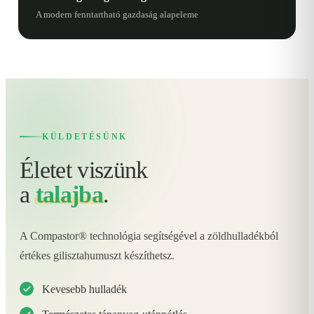
A modern fenntartható gazdaság alapeleme
KÜLDETÉSÜNK
Életet viszünk
a
talajba
.
A Compastor® technológia segítségével a zöldhulladékból
értékes gilisztahumuszt készíthetsz.
Kevesebb hulladék