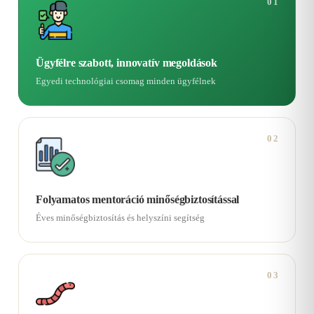
01
Ügyfélre szabott, innovatív megoldások
Egyedi technológiai csomag minden ügyfélnek
02
Folyamatos mentoráció minőségbiztosítással
Éves minőségbiztosítás és helyszíni segítség
03