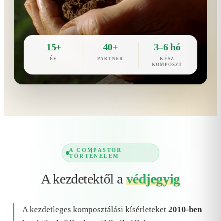
15+
40+
3–6 hó
ÉV
PARTNER
KÉSZ
KOMPOSZT
A COMPASTOR
TÖRTÉNELEM
A kezdetektől a
védjegyig
A kezdetleges komposztálási kísérleteket
2010-ben