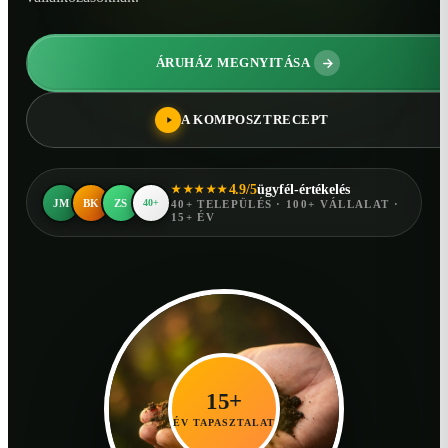
ÁRUHÁZ MEGNYITÁSA
A KOMPOSZTRECEPT
4.9/5
ügyfél-értékelés
★★★★★
JM
BK
ZS
40+
40+ TELEPÜLÉS · 100+ VÁLLALAT ·
15+ ÉV
15+
ÉV TAPASZTALAT