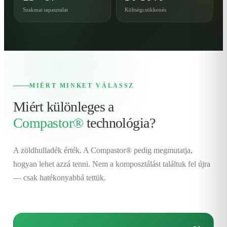
Szakmai tapasztalat
Költségcsökkenés
MIÉRT MINKET VÁLASSZ
Miért különleges a
Compastor®
technológia?
A zöldhulladék érték. A Compastor® pedig megmutatja,
hogyan lehet azzá tenni. Nem a komposztálást találtuk fel újra
— csak hatékonyabbá tettük.