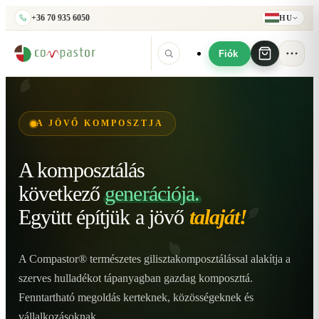
+36 70 935 6050
HU
Fiók
A JÖVŐ KOMPOSZTJA
A komposztálás
következő
generációja.
Együtt építjük
a jövő
talaját!
A Compastor® természetes gilisztakomposztálással alakítja a
szerves hulladékot tápanyagban gazdag komposzttá.
Fenntartható megoldás kerteknek, közösségeknek és
vállalkozásoknak.