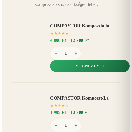
komposztáláshoz szükséged lehet.
COMPASTOR Komposztoltó
★
★
★
★
★
4 800 Ft – 12 700 Ft
−
+
MEGNÉZEM
COMPASTOR Komposzt-Lé
AKÁR
★
★
★
★
★
20%
−
1 905 Ft – 12 700 Ft
−
+