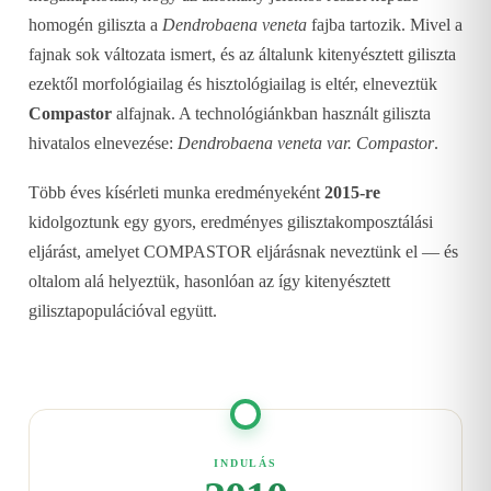
homogén giliszta a
Dendrobaena veneta
fajba tartozik. Mivel a
fajnak sok változata ismert, és az általunk kitenyésztett giliszta
ezektől morfológiailag és hisztológiailag is eltér, elneveztük
Compastor
alfajnak. A technológiánkban használt giliszta
hivatalos elnevezése:
Dendrobaena veneta var. Compastor
.
Több éves kísérleti munka eredményeként
2015-re
kidolgoztunk egy gyors, eredményes gilisztakomposztálási
eljárást, amelyet COMPASTOR eljárásnak neveztünk el — és
oltalom alá helyeztük, hasonlóan az így kitenyésztett
gilisztapopulációval együtt.
INDULÁS