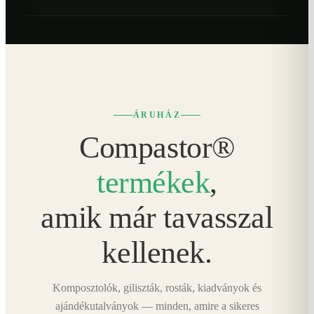
ÁRUHÁZ
Compastor®
termékek
,
amik már tavasszal
kellenek.
Komposztolók, giliszták, rosták, kiadványok és
ajándékutalványok — minden, amire a sikeres