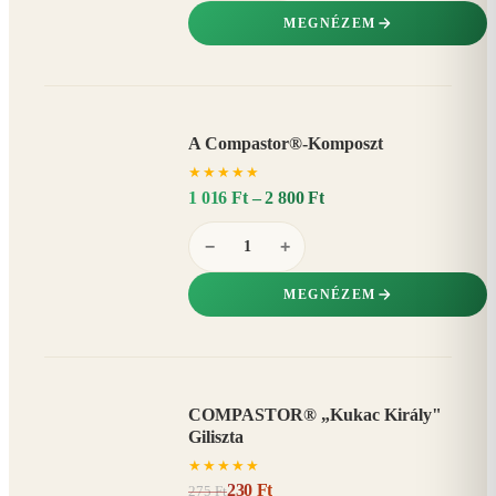
MEGNÉZEM
A Compastor®-Komposzt
AKÁR
★
★
★
★
★
15%
−
1 016 Ft – 2 800 Ft
−
+
MEGNÉZEM
COMPASTOR® „Kukac Király"
AKCIÓ
Giliszta
16%
−
★
★
★
★
★
230 Ft
275 Ft