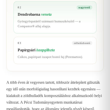
02
nagytestű
Dendrobaena
veneta
Gyöngyöspatáról származó humuszkészítő — a
Compastor® alfaj alapja.
03
cellulózbontó
Papírgyári
iszapgiliszta
Csíkos, papíripari iszapot bontó faj (Peremarton).
A több éven át vegyesen tartott, többször áttelepített giliszták
egy idő után morfológiailag hasonlítani kezdtek egymásra —
kialakult a zöldhulladék komposztáláshoz alkalmazkodó helyi
változat. A Pécsi Tudományegyetem munkatársai
megállapították, hogy az állomány jelentős részét képező