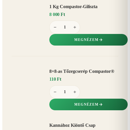
1 Kg Compastor-Giliszta
8 000 Ft
−
+
MEGNÉZEM
8×8-as Tőzegcserép Compastor®
110 Ft
−
+
MEGNÉZEM
Kannához Kiöntő Csap