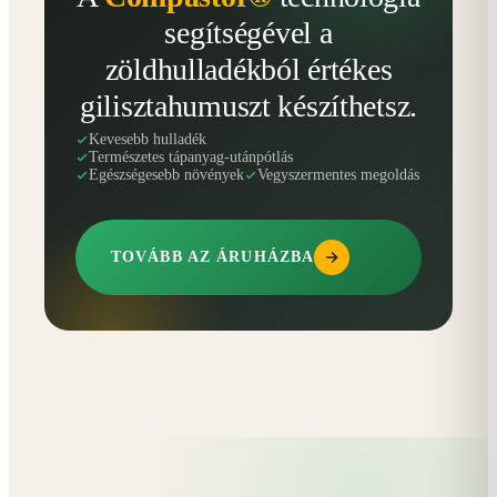
segítségével a
zöldhulladékból értékes
gilisztahumuszt készíthetsz.
Kevesebb hulladék
Természetes tápanyag-utánpótlás
Egészségesebb növények
Vegyszermentes megoldás
TOVÁBB AZ ÁRUHÁZBA