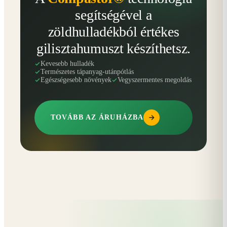
segítségével a
zöldhulladékból értékes
gilisztahumuszt készíthetsz.
Kevesebb hulladék
Természetes tápanyag-utánpótlás
Egészségesebb növények
Vegyszermentes megoldás
TOVÁBB AZ ÁRUHÁZBA