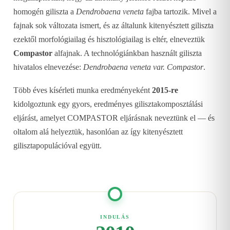
homogén giliszta a
Dendrobaena veneta
fajba tartozik. Mivel a
fajnak sok változata ismert, és az általunk kitenyésztett giliszta
ezektől morfológiailag és hisztológiailag is eltér, elneveztük
Compastor
alfajnak. A technológiánkban használt giliszta
hivatalos elnevezése:
Dendrobaena veneta var. Compastor
.
Több éves kísérleti munka eredményeként
2015-re
kidolgoztunk egy gyors, eredményes gilisztakomposztálási
eljárást, amelyet COMPASTOR eljárásnak neveztünk el — és
oltalom alá helyeztük, hasonlóan az így kitenyésztett
gilisztapopulációval együtt.
INDULÁS