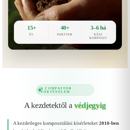
15+
40+
3–6 hó
ÉV
PARTNER
KÉSZ
KOMPOSZT
A COMPASTOR
TÖRTÉNELEM
A kezdetektől a
védjegyig
A kezdetleges komposztálási kísérleteket
2010-ben