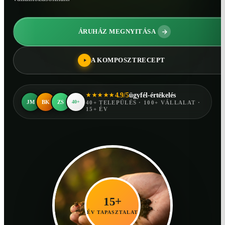
ÁRUHÁZ MEGNYITÁSA
A KOMPOSZTRECEPT
4.9/5
ügyfél-értékelés
★★★★★
JM
BK
ZS
40+
40+ TELEPÜLÉS · 100+ VÁLLALAT ·
15+ ÉV
15+
ÉV TAPASZTALAT