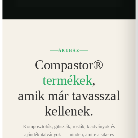
ÁRUHÁZ
Compastor®
termékek
,
amik már tavasszal
kellenek.
Komposztolók, giliszták, rosták, kiadványok és
ajándékutalványok — minden, amire a sikeres