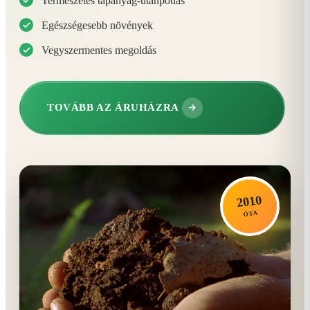
Természetes tápanyag-utánpótlás
Egészségesebb növények
Vegyszermentes megoldás
TOVÁBB AZ ÁRUHÁZRA
2010
ÓTA