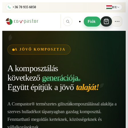
+36 70 935 6050
HU
Fiók
A JÖVŐ KOMPOSZTJA
A komposztálás
következő
generációja.
Együtt építjük
a jövő
talaját!
A Compastor® természetes gilisztakomposztálással alakítja a
szerves hulladékot tápanyagban gazdag komposzttá.
Fenntartható megoldás kerteknek, közösségeknek és
vállalkozásoknak.