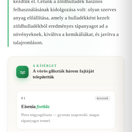
kezdtük el. Célunk a zöldhulladék hasznos
felhasználásának kidolgozása volt: olyan szerves
anyag előállítása, amely a hulladékként kezelt
zöldhulladékból eredményes tápanyagot ad a
növényeknek, kiváltva a kemikáliákat, és javítva a
talajromláson.
A KÍSÉRLET
A vörös giliszták három fajtáját
telepítettük
01
kistestű
Eisenia
foetida
Piros trágyagiliszta — gyorsan szaporodó, magas
tápanyagot termel.