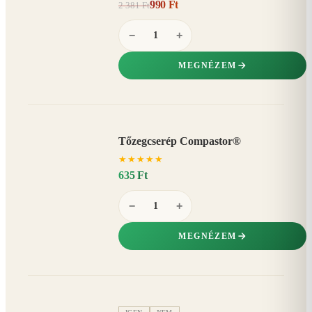
990 Ft
2 381 Ft
58%
−
−
+
MEGNÉZEM
Tőzegcserép Compastor®
★
★
★
★
★
635 Ft
−
+
MEGNÉZEM