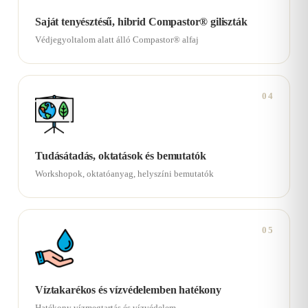
Saját tenyésztésű, hibrid Compastor® giliszták
Védjegyoltalom alatt álló Compastor® alfaj
04
Tudásátadás, oktatások és bemutatók
Workshopok, oktatóanyag, helyszíni bemutatók
05
Víztakarékos és vízvédelemben hatékony
Hatékony vízmegtartás és vízvédelem