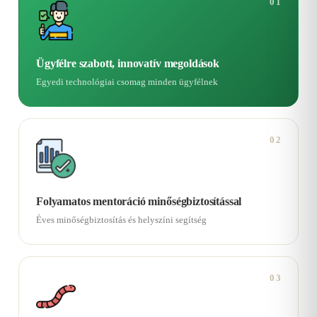
01
Ügyfélre szabott, innovatív megoldások
Egyedi technológiai csomag minden ügyfélnek
02
Folyamatos mentoráció minőségbiztosítással
Éves minőségbiztosítás és helyszíni segítség
03