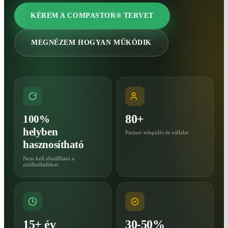
KÉREM A COMPASTOR® TERVET
MEGNÉZEM HOGYAN MŰKÖDIK
80+
100%
helyben
Partner település és vállalat
hasznosítható
Nem kell elszállítani a
zöldhulladékot.
15+ év
30-50%