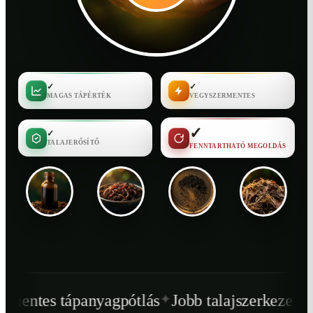
✓
✓
MAGAS TÁPÉRTÉK
VEGYSZERMENTES
✓
✓
TALAJERŐSÍTŐ
FENNTARTHATÓ MEGOLDÁS
✦
✦
agpótlás
Jobb talajszerkezet
Egészségesebb 