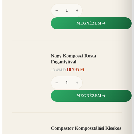
−
+
MEGNÉZEM
Nagy Komposzt Rosta
AKCIÓ
Fogantyúval
20%
−
10 795 Ft
13 494 Ft
−
+
MEGNÉZEM
Compastor Komposztálási Kisokos
AKCIÓ