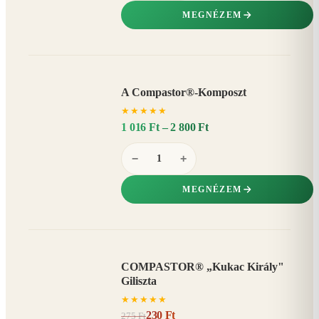
MEGNÉZEM
A Compastor®-Komposzt
AKÁR
★
★
★
★
★
15%
−
1 016 Ft – 2 800 Ft
−
+
MEGNÉZEM
COMPASTOR® „Kukac Király"
AKCIÓ
Giliszta
16%
−
★
★
★
★
★
230 Ft
275 Ft