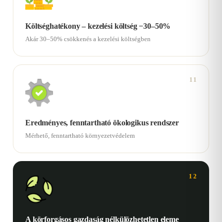
Költséghatékony – kezelési költség −30–50%
Akár 30–50% csökkenés a kezelési költségben
11
Eredményes, fenntartható ökologikus rendszer
Mérhető, fenntartható környezetvédelem
12
A körforgásos gazdaság nélkülözhetetlen eleme