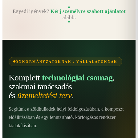
Egyedi igények?
Kérj személyre szabott ajánlatot
alább.
ÖNKORMÁNYZATOKNAK / VÁLLALATOKNAK
Komplett
technológiai csomag
,
szakmai tanácsadás
és
üzemeltetési terv
.
Segítünk a zöldhulladék helyi feldolgozásában, a komposzt
előállításában és egy fenntartható, körforgásos rendszer
kialakításában.