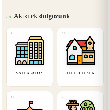
Akiknek
dolgozunk
/ 05
01
02
VÁLLALATOK
TELEPÜLÉSEK
03
04