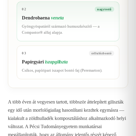
02
nagytestű
Dendrobaena
veneta
Gyöngyöspatáról származó humuszkészítő — a
Compastor® alfaj alapja.
03
cellulózbontó
Papírgyári
iszapgiliszta
Csíkos, papíripari iszapot bontó faj (Peremarton).
A több éven át vegyesen tartott, többször áttelepített giliszták
egy idő után morfológiailag hasonlítani kezdtek egymásra —
kialakult a zöldhulladék komposztáláshoz alkalmazkodó helyi
változat. A Pécsi Tudományegyetem munkatársai
megállapították, hogy az állomány jelentős részét képező