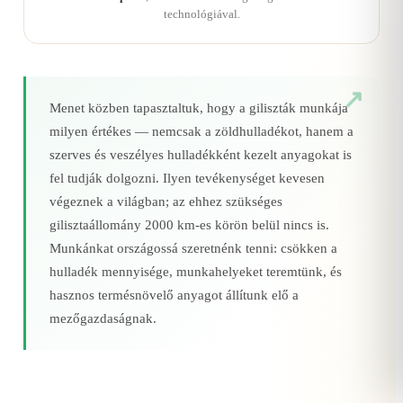
technológiával.
Menet közben tapasztaltuk, hogy a giliszták munkája
milyen értékes — nemcsak a zöldhulladékot, hanem a
szerves és veszélyes hulladékként kezelt anyagokat is
fel tudják dolgozni. Ilyen tevékenységet kevesen
végeznek a világban; az ehhez szükséges
gilisztaállomány 2000 km‑es körön belül nincs is.
Munkánkat országossá szeretnénk tenni: csökken a
hulladék mennyisége, munkahelyeket teremtünk, és
hasznos termésnövelő anyagot állítunk elő a
mezőgazdaságnak.