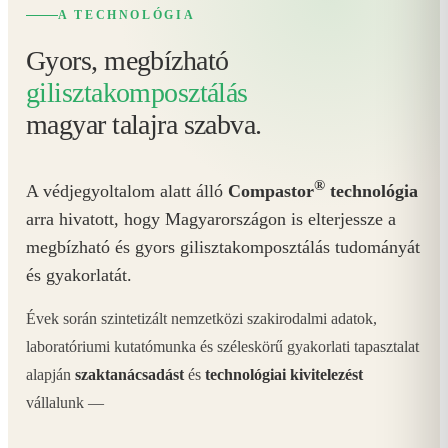
A TECHNOLÓGIA
Gyors, megbízható
gilisztakomposztálás
magyar talajra szabva.
®
A védjegyoltalom alatt álló
Compastor
technológia
arra hivatott, hogy Magyarországon is elterjessze a
megbízható és gyors gilisztakomposztálás tudományát
és gyakorlatát.
Évek során szintetizált nemzetközi szakirodalmi adatok,
laboratóriumi kutatómunka és széleskörű gyakorlati tapasztalat
alapján
szaktanácsadást
és
technológiai kivitelezést
vállalunk —