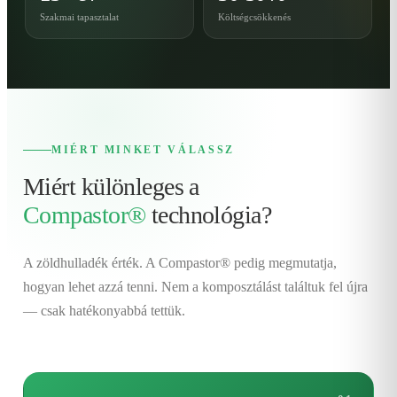
Szakmai tapasztalat
Költségcsökkenés
MIÉRT MINKET VÁLASSZ
Miért különleges a
Compastor®
technológia?
A zöldhulladék érték. A Compastor® pedig megmutatja,
hogyan lehet azzá tenni. Nem a komposztálást találtuk fel újra
— csak hatékonyabbá tettük.