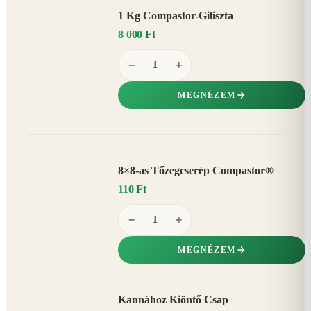
1 Kg Compastor-Giliszta
8 000 Ft
−
+
MEGNÉZEM
8×8-as Tőzegcserép Compastor®
110 Ft
−
+
MEGNÉZEM
Kannához Kiöntő Csap