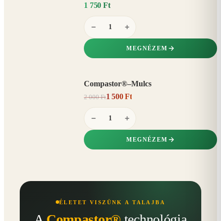
1 750 Ft
−
+
MEGNÉZEM
Compastor®–Mulcs
AKCIÓ
1 500 Ft
2 000 Ft
25%
−
−
+
MEGNÉZEM
ÉLETET VISZÜNK A TALAJBA
A
Compastor®
technológia