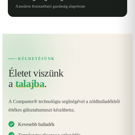
A modern fenntartható gazdaság alapeleme
KÜLDETÉSÜNK
Életet viszünk
a
talajba
.
A Compastor® technológia segítségével a zöldhulladékból
értékes gilisztahumuszt készíthetsz.
Kevesebb hulladék