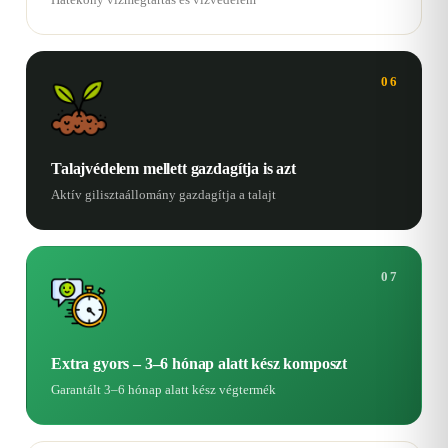
06
Talajvédelem mellett gazdagítja is azt
Aktív gilisztaállomány gazdagítja a talajt
07
Extra gyors – 3–6 hónap alatt kész komposzt
Garantált 3–6 hónap alatt kész végtermék