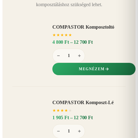
komposztáláshoz szükséged lehet.
COMPASTOR Komposztoltó
★
★
★
★
★
4 800 Ft – 12 700 Ft
−
+
MEGNÉZEM
COMPASTOR Komposzt-Lé
AKÁR
★
★
★
★
★
20%
−
1 905 Ft – 12 700 Ft
−
+