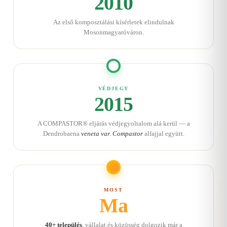
2010
Az első komposztálási kísérletek elindulnak
Mosonmagyaróváron.
VÉDJEGY
2015
A COMPASTOR® eljárás védjegyoltalom alá kerül — a
Dendrobaena
veneta var. Compastor
alfajjal együtt.
MOST
Ma
40+ település
, vállalat és közösség dolgozik már a