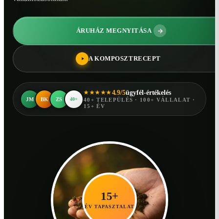
ÁRUHÁZ MEGNYITÁSA
A KOMPOSZTRECEPT
4.9/5
ügyfél-értékelés
★★★★★
JM
BK
ZS
40+
40+ TELEPÜLÉS · 100+ VÁLLALAT ·
15+ ÉV
15+
ÉV TAPASZTALAT