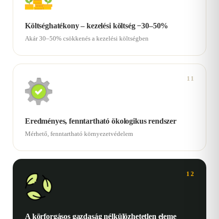
Költséghatékony – kezelési költség −30–50%
Akár 30–50% csökkenés a kezelési költségben
11
Eredményes, fenntartható ökologikus rendszer
Mérhető, fenntartható környezetvédelem
12
A körforgásos gazdaság nélkülözhetetlen eleme