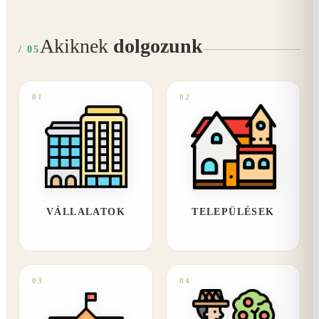
Akiknek
dolgozunk
/ 05
01
02
VÁLLALATOK
TELEPÜLÉSEK
03
04