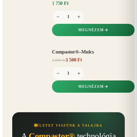
1 750 Ft
−
+
MEGNÉZEM
Compastor®–Mulcs
AKCIÓ
1 500 Ft
2 000 Ft
25%
−
−
+
MEGNÉZEM
ÉLETET VISZÜNK A TALAJBA
A
Compastor®
technológia