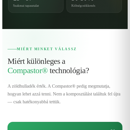
Szakmai tapasztalat
Költségcsökkenés
MIÉRT MINKET VÁLASSZ
Miért különleges a
Compastor®
technológia?
A zöldhulladék érték. A Compastor® pedig megmutatja,
hogyan lehet azzá tenni. Nem a komposztálást találtuk fel újra
— csak hatékonyabbá tettük.