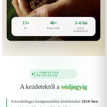
15+
40+
3–6 hó
ÉV
PARTNER
KÉSZ
KOMPOSZT
A COMPASTOR
TÖRTÉNELEM
A kezdetektől a
védjegyig
A kezdetleges komposztálási kísérleteket
2010-ben