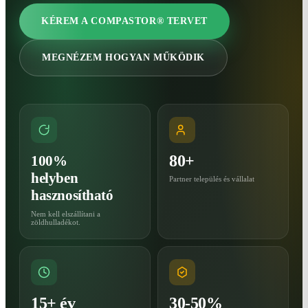
KÉREM A COMPASTOR® TERVET
MEGNÉZEM HOGYAN MŰKÖDIK
80+
100%
helyben
Partner település és vállalat
hasznosítható
Nem kell elszállítani a
zöldhulladékot.
15+ év
30-50%