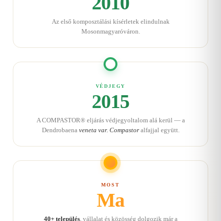
2010
Az első komposztálási kísérletek elindulnak
Mosonmagyaróváron.
VÉDJEGY
2015
A COMPASTOR® eljárás védjegyoltalom alá kerül — a
Dendrobaena
veneta var. Compastor
alfajjal együtt.
MOST
Ma
40+ település
, vállalat és közösség dolgozik már a