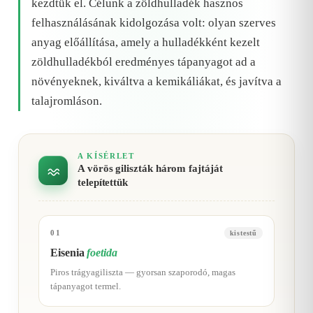
kezdtük el. Célunk a zöldhulladék hasznos
felhasználásának kidolgozása volt: olyan szerves
anyag előállítása, amely a hulladékként kezelt
zöldhulladékból eredményes tápanyagot ad a
növényeknek, kiváltva a kemikáliákat, és javítva a
talajromláson.
A KÍSÉRLET
A vörös giliszták három fajtáját
telepítettük
01
kistestű
Eisenia
foetida
Piros trágyagiliszta — gyorsan szaporodó, magas
tápanyagot termel.