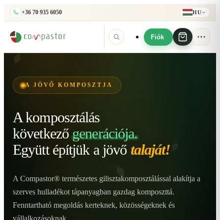
+36 70 935 6050
HU
Fiók
A JÖVŐ KOMPOSZTJA
A komposztálás
következő
generációja.
Együtt építjük
a jövő
talaját!
A Compastor® természetes gilisztakomposztálással alakítja a
szerves hulladékot tápanyagban gazdag komposzttá.
Fenntartható megoldás kerteknek, közösségeknek és
vállalkozásoknak.