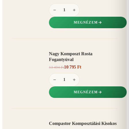
−
+
MEGNÉZEM
Nagy Komposzt Rosta
AKCIÓ
Fogantyúval
20%
−
10 795 Ft
13 494 Ft
−
+
MEGNÉZEM
Compastor Komposztálási Kisokos
AKCIÓ