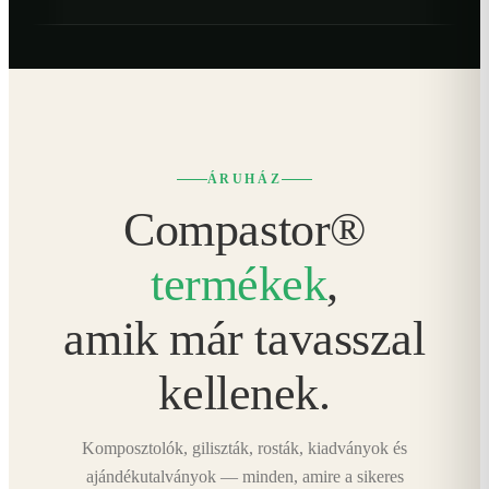
ÁRUHÁZ
Compastor®
termékek
,
amik már tavasszal
kellenek.
Komposztolók, giliszták, rosták, kiadványok és
ajándékutalványok — minden, amire a sikeres