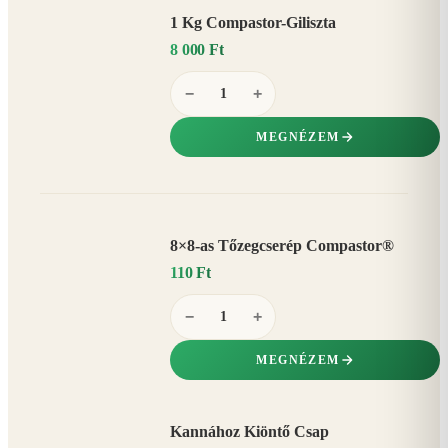
1 Kg Compastor-Giliszta
8 000 Ft
−
+
MEGNÉZEM
8×8-as Tőzegcserép Compastor®
110 Ft
−
+
MEGNÉZEM
Kannához Kiöntő Csap