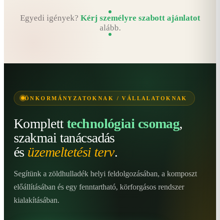
Egyedi igények?
Kérj személyre szabott ajánlatot
alább.
ÖNKORMÁNYZATOKNAK / VÁLLALATOKNAK
Komplett
technológiai csomag
,
szakmai tanácsadás
és
üzemeltetési terv
.
Segítünk a zöldhulladék helyi feldolgozásában, a komposzt
előállításában és egy fenntartható, körforgásos rendszer
kialakításában.