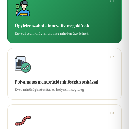
01
Ügyfélre szabott, innovatív megoldások
Egyedi technológiai csomag minden ügyfélnek
02
Folyamatos mentoráció minőségbiztosítással
Éves minőségbiztosítás és helyszíni segítség
03