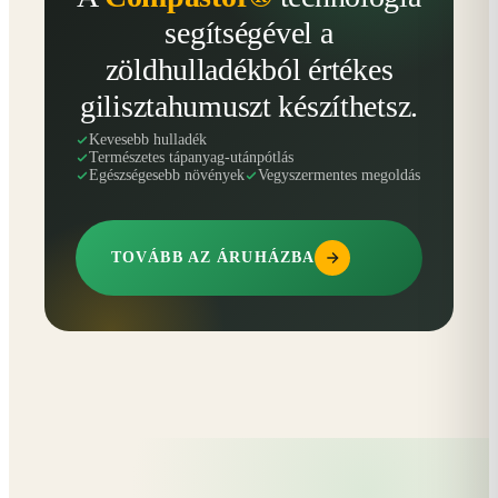
segítségével a
zöldhulladékból értékes
gilisztahumuszt készíthetsz.
Kevesebb hulladék
Természetes tápanyag-utánpótlás
Egészségesebb növények
Vegyszermentes megoldás
TOVÁBB AZ ÁRUHÁZBA