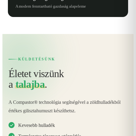
A modern fenntartható gazdaság alapeleme
KÜLDETÉSÜNK
Életet viszünk
a
talajba
.
A Compastor® technológia segítségével a zöldhulladékból
értékes gilisztahumuszt készíthetsz.
Kevesebb hulladék