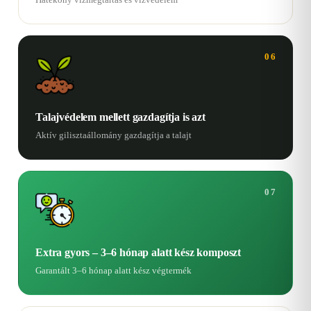
06
Talajvédelem mellett gazdagítja is azt
Aktív gilisztaállomány gazdagítja a talajt
07
Extra gyors – 3–6 hónap alatt kész komposzt
Garantált 3–6 hónap alatt kész végtermék