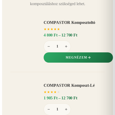
komposztáláshoz szükséged lehet.
COMPASTOR Komposztoltó
★
★
★
★
★
4 800 Ft – 12 700 Ft
−
+
MEGNÉZEM
COMPASTOR Komposzt-Lé
AKÁR
★
★
★
★
★
20%
−
1 905 Ft – 12 700 Ft
−
+