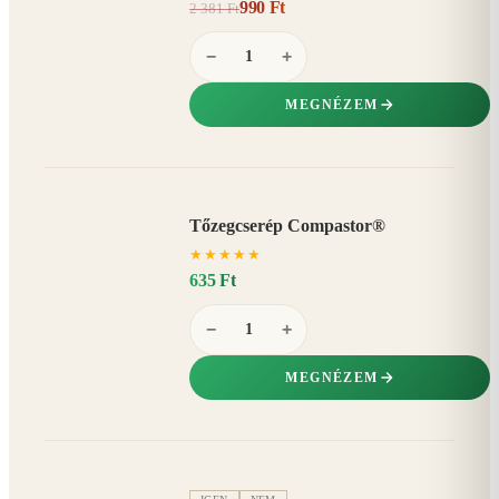
990 Ft
2 381 Ft
58%
−
−
+
MEGNÉZEM
Tőzegcserép Compastor®
★
★
★
★
★
635 Ft
−
+
MEGNÉZEM