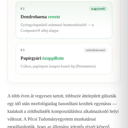
02
nagytestű
Dendrobaena
veneta
Gyöngyöspatáról származó humuszkészítő — a
Compastor® alfaj alapja.
03
cellulózbontó
Papírgyári
iszapgiliszta
Csíkos, papíripari iszapot bontó faj (Peremarton).
A több éven át vegyesen tartott, többször áttelepített giliszták
egy idő után morfológiailag hasonlítani kezdtek egymásra —
kialakult a zöldhulladék komposztáláshoz alkalmazkodó helyi
változat. A Pécsi Tudományegyetem munkatársai
megállapították, hogy az állomány jelentős részét képező