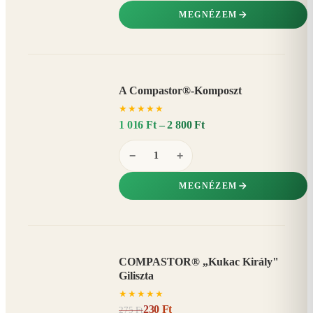
MEGNÉZEM
A Compastor®-Komposzt
AKÁR
★
★
★
★
★
15%
−
1 016 Ft – 2 800 Ft
−
+
MEGNÉZEM
COMPASTOR® „Kukac Király"
AKCIÓ
Giliszta
16%
−
★
★
★
★
★
230 Ft
275 Ft