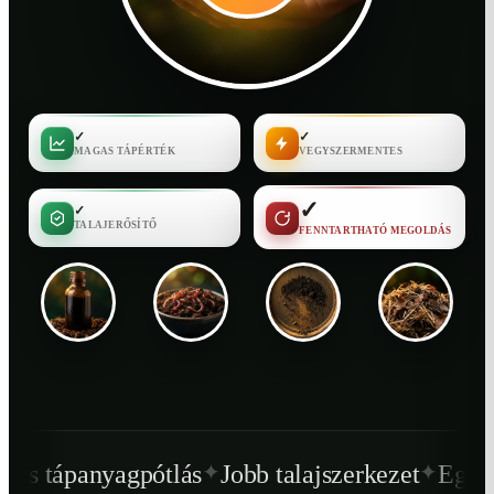
✓
✓
MAGAS TÁPÉRTÉK
VEGYSZERMENTES
✓
✓
TALAJERŐSÍTŐ
FENNTARTHATÓ MEGOLDÁS
✦
✦
ótlás
Jobb talajszerkezet
Egészségesebb növ