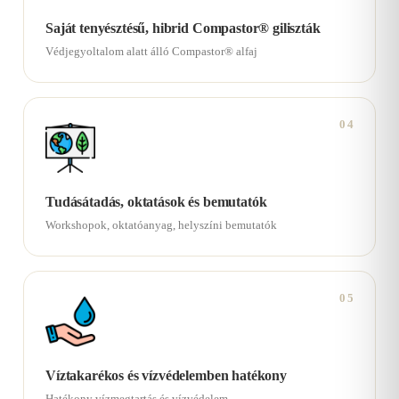
Saját tenyésztésű, hibrid Compastor® giliszták
Védjegyoltalom alatt álló Compastor® alfaj
04
Tudásátadás, oktatások és bemutatók
Workshopok, oktatóanyag, helyszíni bemutatók
05
Víztakarékos és vízvédelemben hatékony
Hatékony vízmegtartás és vízvédelem