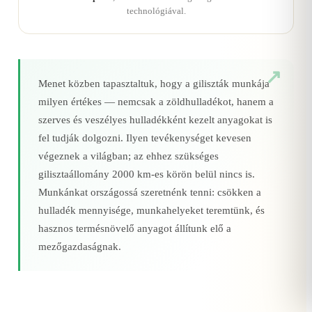
technológiával.
Menet közben tapasztaltuk, hogy a giliszták munkája
milyen értékes — nemcsak a zöldhulladékot, hanem a
szerves és veszélyes hulladékként kezelt anyagokat is
fel tudják dolgozni. Ilyen tevékenységet kevesen
végeznek a világban; az ehhez szükséges
gilisztaállomány 2000 km‑es körön belül nincs is.
Munkánkat országossá szeretnénk tenni: csökken a
hulladék mennyisége, munkahelyeket teremtünk, és
hasznos termésnövelő anyagot állítunk elő a
mezőgazdaságnak.