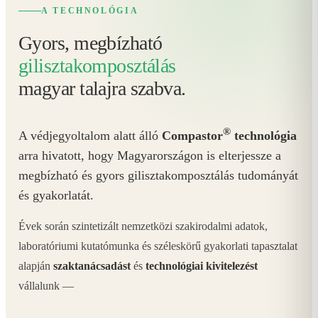
A TECHNOLÓGIA
Gyors, megbízható
gilisztakomposztálás
magyar talajra szabva.
®
A védjegyoltalom alatt álló
Compastor
technológia
arra hivatott, hogy Magyarországon is elterjessze a
megbízható és gyors gilisztakomposztálás tudományát
és gyakorlatát.
Évek során szintetizált nemzetközi szakirodalmi adatok,
laboratóriumi kutatómunka és széleskörű gyakorlati tapasztalat
alapján
szaktanácsadást
és
technológiai kivitelezést
vállalunk —