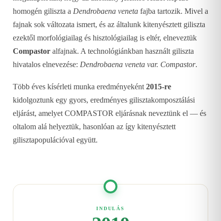
homogén giliszta a
Dendrobaena veneta
fajba tartozik. Mivel a
fajnak sok változata ismert, és az általunk kitenyésztett giliszta
ezektől morfológiailag és hisztológiailag is eltér, elneveztük
Compastor
alfajnak. A technológiánkban használt giliszta
hivatalos elnevezése:
Dendrobaena veneta var. Compastor
.
Több éves kísérleti munka eredményeként
2015-re
kidolgoztunk egy gyors, eredményes gilisztakomposztálási
eljárást, amelyet COMPASTOR eljárásnak neveztünk el — és
oltalom alá helyeztük, hasonlóan az így kitenyésztett
gilisztapopulációval együtt.
INDULÁS