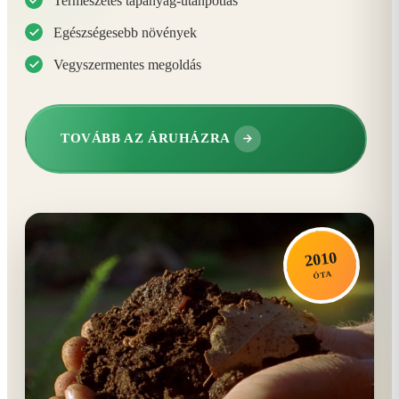
Természetes tápanyag-utánpótlás
Egészségesebb növények
Vegyszermentes megoldás
TOVÁBB AZ ÁRUHÁZRA
2010
ÓTA