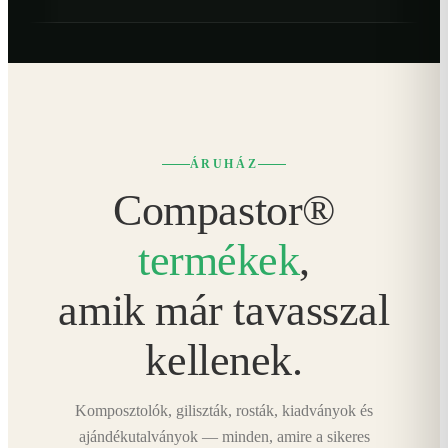
ÁRUHÁZ
Compastor®
termékek
,
amik már tavasszal
kellenek.
Komposztolók, giliszták, rosták, kiadványok és
ajándékutalványok — minden, amire a sikeres