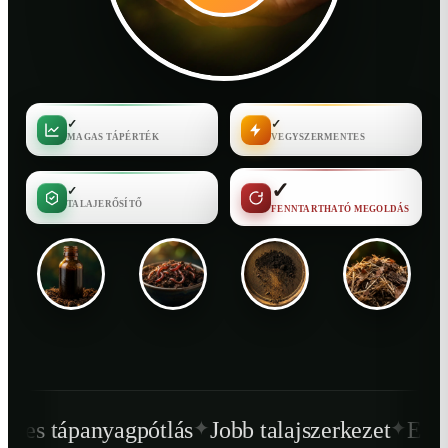
✓
✓
MAGAS TÁPÉRTÉK
VEGYSZERMENTES
✓
✓
TALAJERŐSÍTŐ
FENNTARTHATÓ MEGOLDÁS
✦
✦
ótlás
Jobb talajszerkezet
Egészségesebb nö