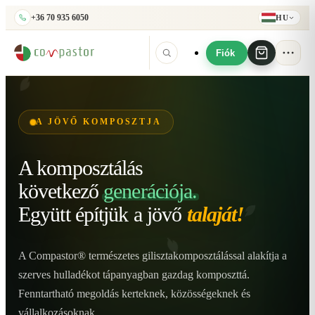
+36 70 935 6050
HU
Fiók
A JÖVŐ KOMPOSZTJA
A komposztálás
következő
generációja.
Együtt építjük
a jövő
talaját!
A Compastor® természetes gilisztakomposztálással alakítja a
szerves hulladékot tápanyagban gazdag komposzttá.
Fenntartható megoldás kerteknek, közösségeknek és
vállalkozásoknak.