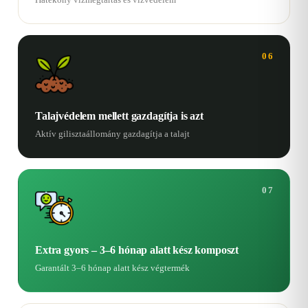
06
Talajvédelem mellett gazdagítja is azt
Aktív gilisztaállomány gazdagítja a talajt
07
Extra gyors – 3–6 hónap alatt kész komposzt
Garantált 3–6 hónap alatt kész végtermék