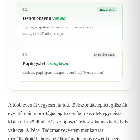
02
nagytestű
Dendrobaena
veneta
Gyöngyöspatáról származó humuszkészítő — a
Compastor® alfaj alapja.
03
cellulózbontó
Papírgyári
iszapgiliszta
Csíkos, papíripari iszapot bontó faj (Peremarton).
A több éven át vegyesen tartott, többször áttelepített giliszták
egy idő után morfológiailag hasonlítani kezdtek egymásra —
kialakult a zöldhulladék komposztáláshoz alkalmazkodó helyi
változat. A Pécsi Tudományegyetem munkatársai
megállapították, hogy az állomány jelentős részét képező