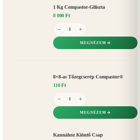
1 Kg Compastor-Giliszta
8 000 Ft
−
+
MEGNÉZEM
8×8-as Tőzegcserép Compastor®
110 Ft
−
+
MEGNÉZEM
Kannához Kiöntő Csap