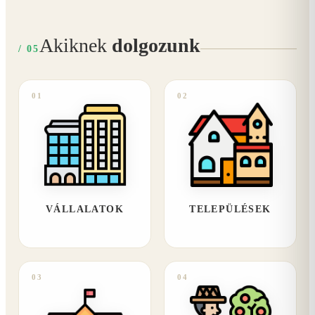
Akiknek
dolgozunk
/ 05
01
02
VÁLLALATOK
TELEPÜLÉSEK
03
04