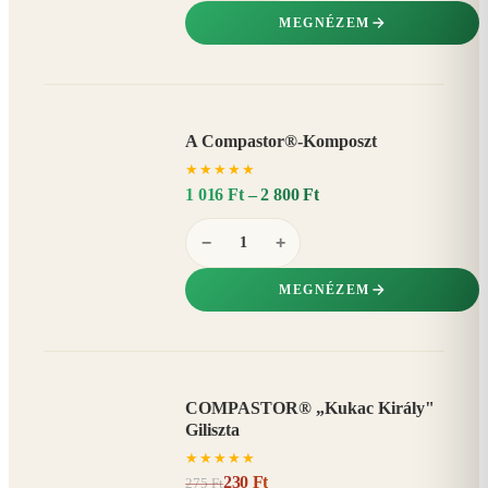
MEGNÉZEM
A Compastor®-Komposzt
AKÁR
★
★
★
★
★
15%
−
1 016 Ft – 2 800 Ft
−
+
MEGNÉZEM
COMPASTOR® „Kukac Király"
AKCIÓ
Giliszta
16%
−
★
★
★
★
★
230 Ft
275 Ft