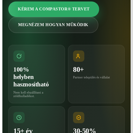
KÉREM A COMPASTOR® TERVET
MEGNÉZEM HOGYAN MŰKÖDIK
80+
100%
helyben
Partner település és vállalat
hasznosítható
Nem kell elszállítani a
zöldhulladékot.
15+ év
30-50%