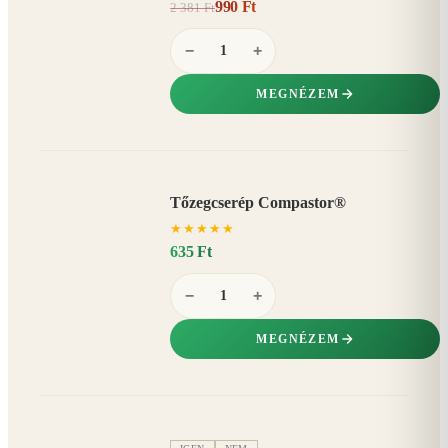
990 Ft
2 381 Ft
58%
−
−
+
MEGNÉZEM
Tőzegcserép Compastor®
★
★
★
★
★
635 Ft
−
+
MEGNÉZEM