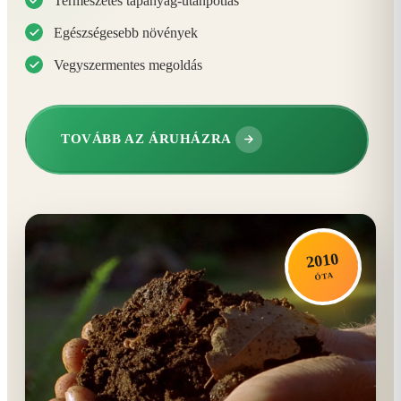
Természetes tápanyag-utánpótlás
Egészségesebb növények
Vegyszermentes megoldás
TOVÁBB AZ ÁRUHÁZRA
2010
ÓTA