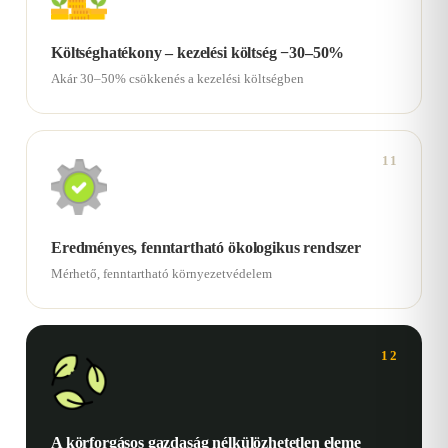
Költséghatékony – kezelési költség −30–50%
Akár 30–50% csökkenés a kezelési költségben
11
Eredményes, fenntartható ökologikus rendszer
Mérhető, fenntartható környezetvédelem
12
A körforgásos gazdaság nélkülözhetetlen eleme