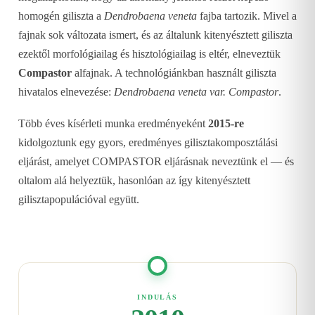
homogén giliszta a
Dendrobaena veneta
fajba tartozik. Mivel a
fajnak sok változata ismert, és az általunk kitenyésztett giliszta
ezektől morfológiailag és hisztológiailag is eltér, elneveztük
Compastor
alfajnak. A technológiánkban használt giliszta
hivatalos elnevezése:
Dendrobaena veneta var. Compastor
.
Több éves kísérleti munka eredményeként
2015-re
kidolgoztunk egy gyors, eredményes gilisztakomposztálási
eljárást, amelyet COMPASTOR eljárásnak neveztünk el — és
oltalom alá helyeztük, hasonlóan az így kitenyésztett
gilisztapopulációval együtt.
INDULÁS