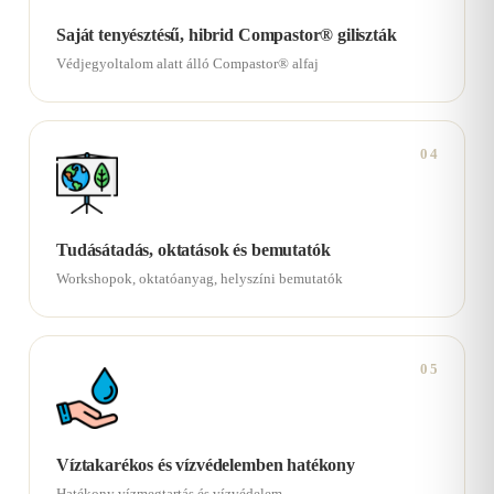
Saját tenyésztésű, hibrid Compastor® giliszták
Védjegyoltalom alatt álló Compastor® alfaj
04
Tudásátadás, oktatások és bemutatók
Workshopok, oktatóanyag, helyszíni bemutatók
05
Víztakarékos és vízvédelemben hatékony
Hatékony vízmegtartás és vízvédelem