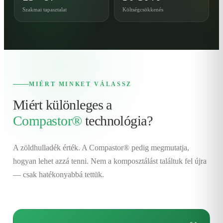
Szakmai tapasztalat
Költségcsökkenés
MIÉRT MINKET VÁLASSZ
Miért különleges a
Compastor®
technológia?
A zöldhulladék érték. A Compastor® pedig megmutatja,
hogyan lehet azzá tenni. Nem a komposztálást találtuk fel újra
— csak hatékonyabbá tettük.