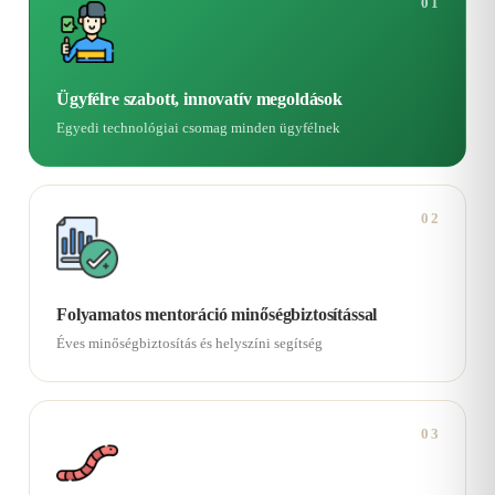
01
Ügyfélre szabott, innovatív megoldások
Egyedi technológiai csomag minden ügyfélnek
02
Folyamatos mentoráció minőségbiztosítással
Éves minőségbiztosítás és helyszíni segítség
03