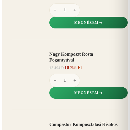
−
+
MEGNÉZEM
Nagy Komposzt Rosta
AKCIÓ
Fogantyúval
20%
−
10 795 Ft
13 494 Ft
−
+
MEGNÉZEM
Compastor Komposztálási Kisokos
AKCIÓ