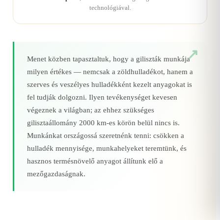
technológiával.
Menet közben tapasztaltuk, hogy a giliszták munkája
milyen értékes — nemcsak a zöldhulladékot, hanem a
szerves és veszélyes hulladékként kezelt anyagokat is
fel tudják dolgozni. Ilyen tevékenységet kevesen
végeznek a világban; az ehhez szükséges
gilisztaállomány 2000 km‑es körön belül nincs is.
Munkánkat országossá szeretnénk tenni: csökken a
hulladék mennyisége, munkahelyeket teremtünk, és
hasznos termésnövelő anyagot állítunk elő a
mezőgazdaságnak.