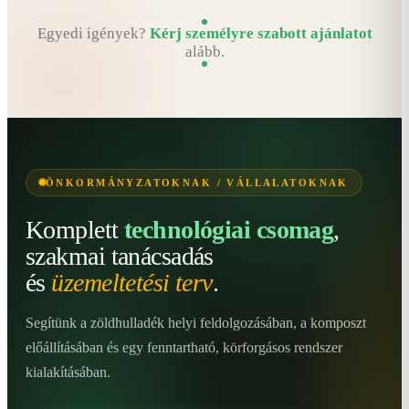
Egyedi igények?
Kérj személyre szabott ajánlatot
alább.
ÖNKORMÁNYZATOKNAK / VÁLLALATOKNAK
Komplett
technológiai csomag
,
szakmai tanácsadás
és
üzemeltetési terv
.
Segítünk a zöldhulladék helyi feldolgozásában, a komposzt
előállításában és egy fenntartható, körforgásos rendszer
kialakításában.