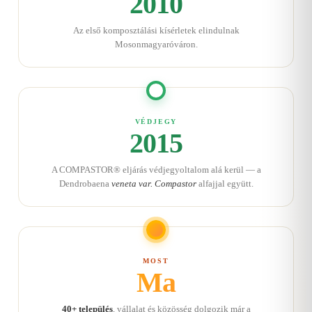
2010
Az első komposztálási kísérletek elindulnak
Mosonmagyaróváron.
VÉDJEGY
2015
A COMPASTOR® eljárás védjegyoltalom alá kerül — a
Dendrobaena
veneta var. Compastor
alfajjal együtt.
MOST
Ma
40+ település
, vállalat és közösség dolgozik már a