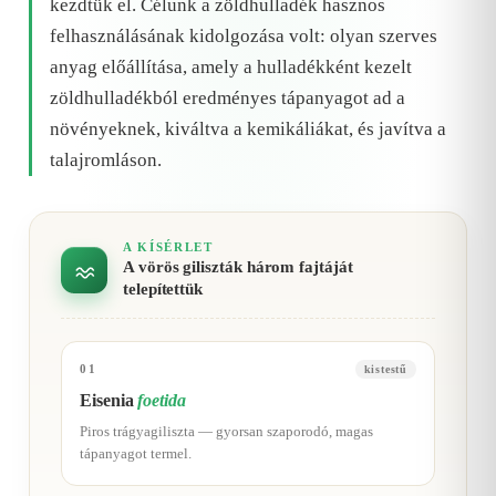
kezdtük el. Célunk a zöldhulladék hasznos
felhasználásának kidolgozása volt: olyan szerves
anyag előállítása, amely a hulladékként kezelt
zöldhulladékból eredményes tápanyagot ad a
növényeknek, kiváltva a kemikáliákat, és javítva a
talajromláson.
A KÍSÉRLET
A vörös giliszták három fajtáját
telepítettük
01
kistestű
Eisenia
foetida
Piros trágyagiliszta — gyorsan szaporodó, magas
tápanyagot termel.