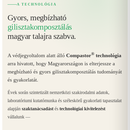
A TECHNOLÓGIA
Gyors, megbízható
gilisztakomposztálás
magyar talajra szabva.
®
A védjegyoltalom alatt álló
Compastor
technológia
arra hivatott, hogy Magyarországon is elterjessze a
megbízható és gyors gilisztakomposztálás tudományát
és gyakorlatát.
Évek során szintetizált nemzetközi szakirodalmi adatok,
laboratóriumi kutatómunka és széleskörű gyakorlati tapasztalat
alapján
szaktanácsadást
és
technológiai kivitelezést
vállalunk —