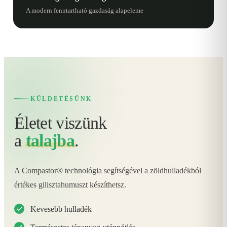
A modern fenntartható gazdaság alapeleme
KÜLDETÉSÜNK
Életet viszünk
a
talajba
.
A Compastor® technológia segítségével a zöldhulladékból
értékes gilisztahumuszt készíthetsz.
Kevesebb hulladék