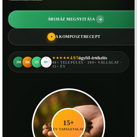
ÁRUHÁZ MEGNYITÁSA
A KOMPOSZTRECEPT
4.9/5
ügyfél-értékelés
★★★★★
JM
BK
ZS
40+
40+ TELEPÜLÉS · 100+ VÁLLALAT ·
15+ ÉV
15+
ÉV TAPASZTALAT