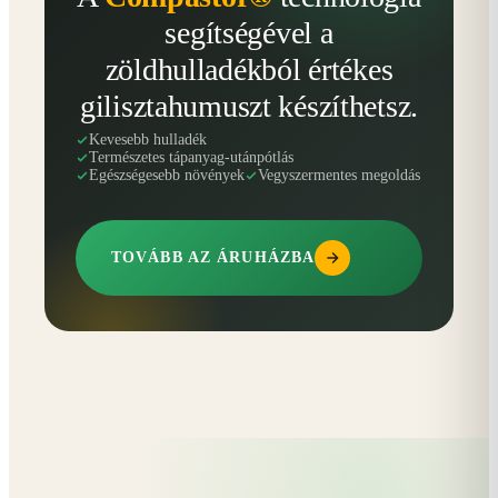
segítségével a
zöldhulladékból értékes
gilisztahumuszt készíthetsz.
Kevesebb hulladék
Természetes tápanyag-utánpótlás
Egészségesebb növények
Vegyszermentes megoldás
TOVÁBB AZ ÁRUHÁZBA