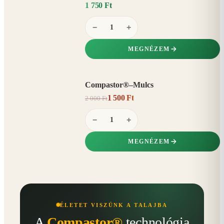
1 750 Ft
−
+
MEGNÉZEM
Compastor®–Mulcs
AKCIÓ
1 500 Ft
2 000 Ft
25%
−
−
+
MEGNÉZEM
ÉLETET VISZÜNK A TALAJBA
A
Compastor®
technológia