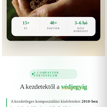
15+
40+
3–6 hó
ÉV
PARTNER
KÉSZ
KOMPOSZT
A COMPASTOR
TÖRTÉNELEM
A kezdetektől a
védjegyig
A kezdetleges komposztálási kísérleteket
2010-ben