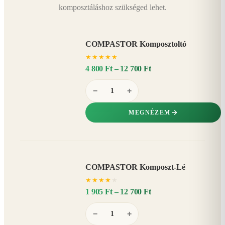
komposztáláshoz szükséged lehet.
COMPASTOR Komposztoltó
★
★
★
★
★
4 800 Ft – 12 700 Ft
−
+
MEGNÉZEM
COMPASTOR Komposzt-Lé
AKÁR
★
★
★
★
★
20%
−
1 905 Ft – 12 700 Ft
−
+