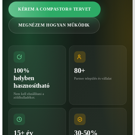
KÉREM A COMPASTOR® TERVET
MEGNÉZEM HOGYAN MŰKÖDIK
80+
100%
helyben
Partner település és vállalat
hasznosítható
Nem kell elszállítani a
zöldhulladékot.
15+ év
30-50%