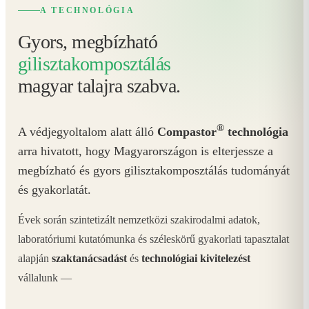
A TECHNOLÓGIA
Gyors, megbízható
gilisztakomposztálás
magyar talajra szabva.
®
A védjegyoltalom alatt álló
Compastor
technológia
arra hivatott, hogy Magyarországon is elterjessze a
megbízható és gyors gilisztakomposztálás tudományát
és gyakorlatát.
Évek során szintetizált nemzetközi szakirodalmi adatok,
laboratóriumi kutatómunka és széleskörű gyakorlati tapasztalat
alapján
szaktanácsadást
és
technológiai kivitelezést
vállalunk —