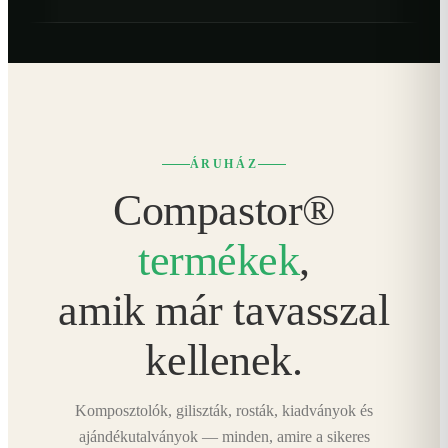
ÁRUHÁZ
Compastor®
termékek
,
amik már tavasszal
kellenek.
Komposztolók, giliszták, rosták, kiadványok és
ajándékutalványok — minden, amire a sikeres