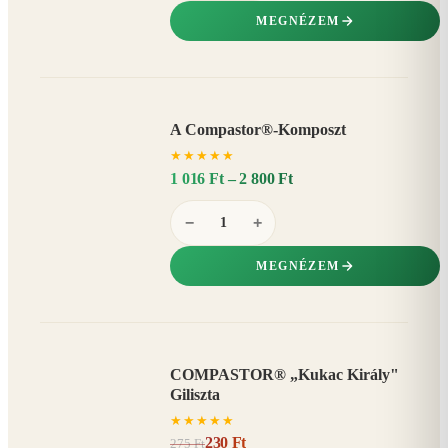
MEGNÉZEM
A Compastor®-Komposzt
AKÁR
★
★
★
★
★
15%
−
1 016 Ft – 2 800 Ft
−
+
MEGNÉZEM
COMPASTOR® „Kukac Király"
AKCIÓ
Giliszta
16%
−
★
★
★
★
★
230 Ft
275 Ft