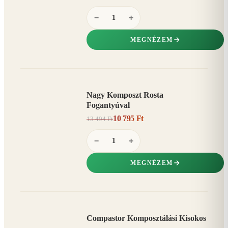
−
+
MEGNÉZEM
Nagy Komposzt Rosta
AKCIÓ
Fogantyúval
20%
−
10 795 Ft
13 494 Ft
−
+
MEGNÉZEM
Compastor Komposztálási Kisokos
AKCIÓ