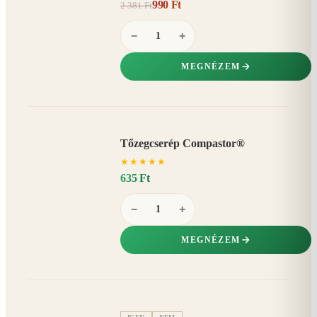
990 Ft
2 381 Ft
58%
−
−
+
MEGNÉZEM
Tőzegcserép Compastor®
★
★
★
★
★
635 Ft
−
+
MEGNÉZEM