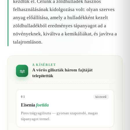
kezdtük el. Célunk a zöldhulladék hasznos
felhasználásának kidolgozása volt: olyan szerves
anyag előállítása, amely a hulladékként kezelt
zöldhulladékból eredményes tápanyagot ad a
növényeknek, kiváltva a kemikáliákat, és javítva a
talajromláson.
A KÍSÉRLET
A vörös giliszták három fajtáját
telepítettük
01
kistestű
Eisenia
foetida
Piros trágyagiliszta — gyorsan szaporodó, magas
tápanyagot termel.