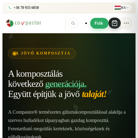
+36 70 935 6050
HU
Fiók
A JÖVŐ KOMPOSZTJA
A komposztálás
következő
generációja.
Együtt építjük
a jövő
talaját!
A Compastor® természetes gilisztakomposztálással alakítja a
szerves hulladékot tápanyagban gazdag komposzttá.
Fenntartható megoldás kerteknek, közösségeknek és
vállalkozásoknak.