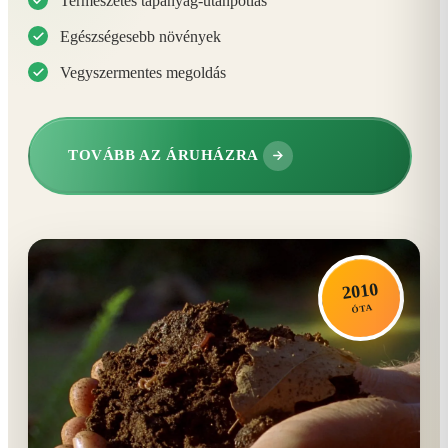
Természetes tápanyag-utánpótlás
Egészségesebb növények
Vegyszermentes megoldás
TOVÁBB AZ ÁRUHÁZRA
2010
ÓTA