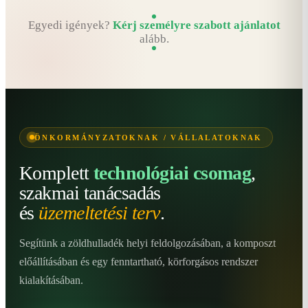
Egyedi igények?
Kérj személyre szabott ajánlatot
alább.
ÖNKORMÁNYZATOKNAK / VÁLLALATOKNAK
Komplett
technológiai csomag
,
szakmai tanácsadás
és
üzemeltetési terv
.
Segítünk a zöldhulladék helyi feldolgozásában, a komposzt
előállításában és egy fenntartható, körforgásos rendszer
kialakításában.