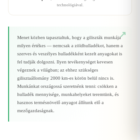
technológiával.
Menet közben tapasztaltuk, hogy a giliszták munkája
milyen értékes — nemcsak a zöldhulladékot, hanem a
szerves és veszélyes hulladékként kezelt anyagokat is
fel tudják dolgozni. Ilyen tevékenységet kevesen
végeznek a világban; az ehhez szükséges
gilisztaállomány 2000 km‑es körön belül nincs is.
Munkánkat országossá szeretnénk tenni: csökken a
hulladék mennyisége, munkahelyeket teremtünk, és
hasznos termésnövelő anyagot állítunk elő a
mezőgazdaságnak.