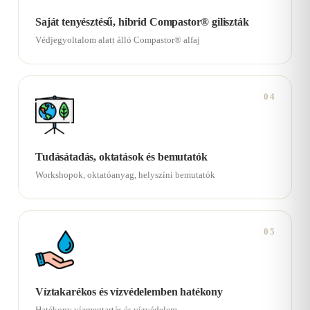
Saját tenyésztésű, hibrid Compastor® giliszták
Védjegyoltalom alatt álló Compastor® alfaj
04
Tudásátadás, oktatások és bemutatók
Workshopok, oktatóanyag, helyszíni bemutatók
05
Víztakarékos és vízvédelemben hatékony
Hatékony vízmegtartás és vízvédelem