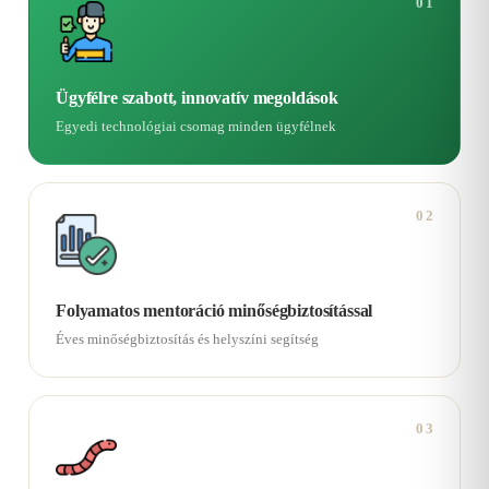
01
Ügyfélre szabott, innovatív megoldások
Egyedi technológiai csomag minden ügyfélnek
02
Folyamatos mentoráció minőségbiztosítással
Éves minőségbiztosítás és helyszíni segítség
03