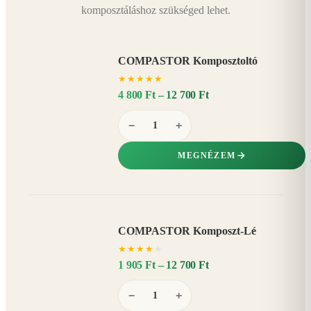
komposztáláshoz szükséged lehet.
COMPASTOR Komposztoltó
★
★
★
★
★
4 800 Ft – 12 700 Ft
−
+
MEGNÉZEM
COMPASTOR Komposzt-Lé
AKÁR
★
★
★
★
★
20%
−
1 905 Ft – 12 700 Ft
−
+