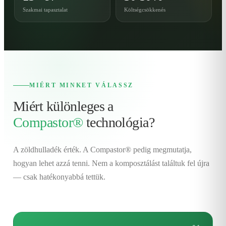
Szakmai tapasztalat
Költségcsökkenés
MIÉRT MINKET VÁLASSZ
Miért különleges a
Compastor®
technológia?
A zöldhulladék érték. A Compastor® pedig megmutatja,
hogyan lehet azzá tenni. Nem a komposztálást találtuk fel újra
— csak hatékonyabbá tettük.