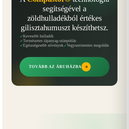
segítségével a
zöldhulladékból értékes
gilisztahumuszt készíthetsz.
Kevesebb hulladék
Természetes tápanyag-utánpótlás
Egészségesebb növények
Vegyszermentes megoldás
TOVÁBB AZ ÁRUHÁZBA