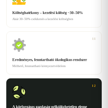
Költséghatékony – kezelési költség −30–50%
Akár 30–50% csökkenés a kezelési költségben
11
Eredményes, fenntartható ökologikus rendszer
Mérhető, fenntartható környezetvédelem
12
A körforgásos gazdaság nélkülözhetetlen eleme