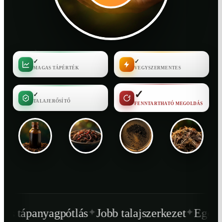
✓
✓
MAGAS TÁPÉRTÉK
VEGYSZERMENTES
✓
✓
TALAJERŐSÍTŐ
FENNTARTHATÓ MEGOLDÁS
✦
✦
tlás
Jobb talajszerkezet
Egészségesebb növé