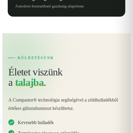
A modern fenntartható gazdaság alapeleme
KÜLDETÉSÜNK
Életet viszünk
a
talajba
.
A Compastor® technológia segítségével a zöldhulladékból
értékes gilisztahumuszt készíthetsz.
Kevesebb hulladék