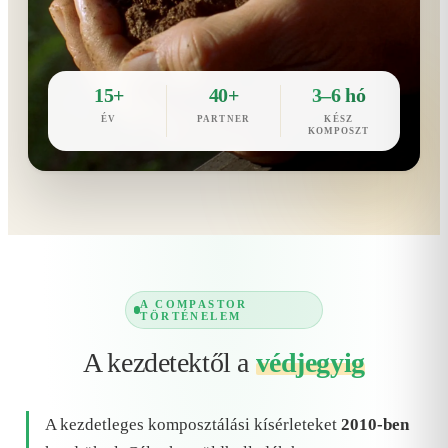
15+
40+
3–6 hó
ÉV
PARTNER
KÉSZ
KOMPOSZT
A COMPASTOR
TÖRTÉNELEM
A kezdetektől a
védjegyig
A kezdetleges komposztálási kísérleteket
2010-ben