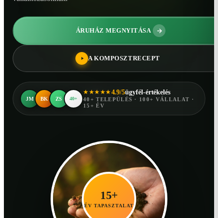
ÁRUHÁZ MEGNYITÁSA
A KOMPOSZTRECEPT
4.9/5
ügyfél-értékelés
★★★★★
JM
BK
ZS
40+
40+ TELEPÜLÉS · 100+ VÁLLALAT ·
15+ ÉV
15+
ÉV TAPASZTALAT