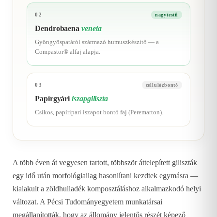
02
nagytestű
Dendrobaena
veneta
Gyöngyöspatáról származó humuszkészítő — a
Compastor® alfaj alapja.
03
cellulózbontó
Papírgyári
iszapgiliszta
Csíkos, papíripari iszapot bontó faj (Peremarton).
A több éven át vegyesen tartott, többször áttelepített giliszták
egy idő után morfológiailag hasonlítani kezdtek egymásra —
kialakult a zöldhulladék komposztáláshoz alkalmazkodó helyi
változat. A Pécsi Tudományegyetem munkatársai
megállapították, hogy az állomány jelentős részét képező