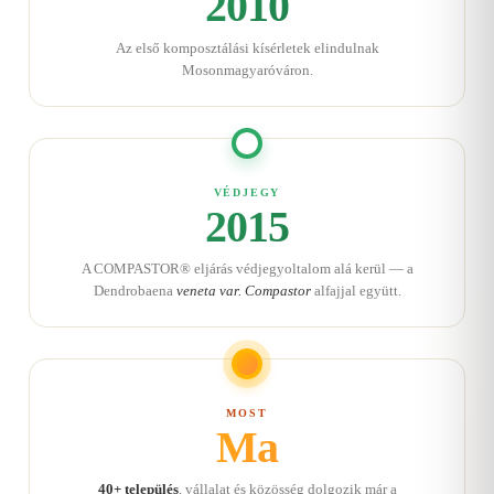
2010
Az első komposztálási kísérletek elindulnak
Mosonmagyaróváron.
VÉDJEGY
2015
A COMPASTOR® eljárás védjegyoltalom alá kerül — a
Dendrobaena
veneta var. Compastor
alfajjal együtt.
MOST
Ma
40+ település
, vállalat és közösség dolgozik már a