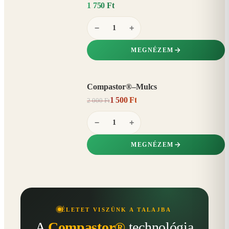
1 750 Ft
−
+
MEGNÉZEM
Compastor®–Mulcs
AKCIÓ
1 500 Ft
2 000 Ft
25%
−
−
+
MEGNÉZEM
ÉLETET VISZÜNK A TALAJBA
A
Compastor®
technológia