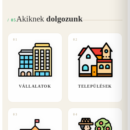
Akiknek
dolgozunk
/ 05
01
02
VÁLLALATOK
TELEPÜLÉSEK
03
04