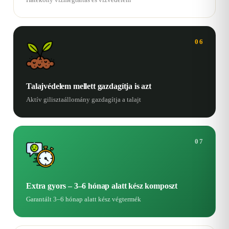
06
Talajvédelem mellett gazdagítja is azt
Aktív gilisztaállomány gazdagítja a talajt
07
Extra gyors – 3–6 hónap alatt kész komposzt
Garantált 3–6 hónap alatt kész végtermék