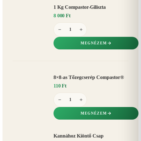
1 Kg Compastor-Giliszta
8 000 Ft
−
+
MEGNÉZEM
8×8-as Tőzegcserép Compastor®
110 Ft
−
+
MEGNÉZEM
Kannához Kiöntő Csap