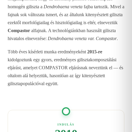
homogén giliszta a
Dendrobaena veneta
fajba tartozik. Mivel a
fajnak sok változata ismert, és az általunk kitenyésztett giliszta
ezektől morfológiailag és hisztológiailag is eltér, elneveztük
Compastor
alfajnak. A technológiánkban használt giliszta
hivatalos elnevezése:
Dendrobaena veneta var. Compastor
.
Több éves kísérleti munka eredményeként
2015-re
kidolgoztunk egy gyors, eredményes gilisztakomposztálási
eljárást, amelyet COMPASTOR eljárásnak neveztünk el — és
oltalom alá helyeztük, hasonlóan az így kitenyésztett
gilisztapopulációval együtt.
INDULÁS