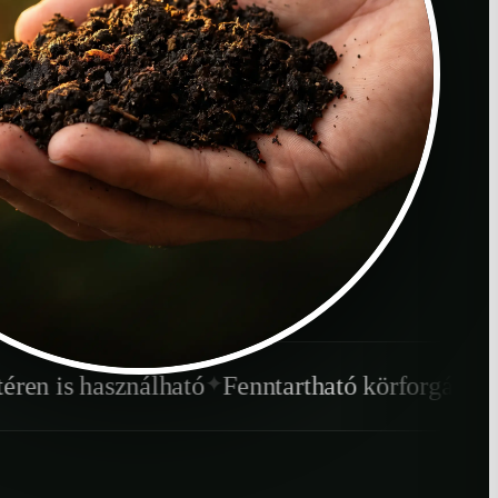
✦
✦
ó
Fenntartható körforgás
Gyorsabb lebomlás