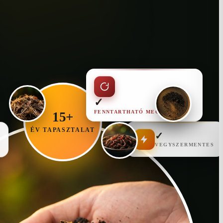
✓
FENNTARTHATÓ MEGOLDÁS
15+
ÉV TAPASZTALAT
✓
VEGYSZERMENTES