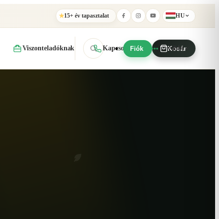
★
15+ év tapasztalat
HU
Viszonteladóknak
Kapcsolat
További
Fiók
Kosár