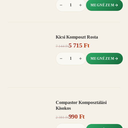
−
+
MEGNÉZEM
Kicsi Komposzt Rosta
AKCIÓ
5 715 Ft
20%
−
7 144 Ft
−
+
MEGNÉZEM
Compastor Komposztálási
AKCIÓ
Kisokos
58%
−
990 Ft
2 381 Ft