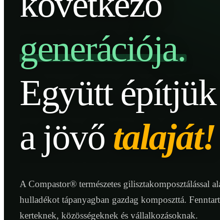
következő
generációja.
Együtt építjük
a jövő
talaját!
A Compastor® természetes gilisztakomposztálással ala
hulladékot tápanyagban gazdag komposzttá. Fenntar
kerteknek, közösségeknek és vállalkozásoknak.