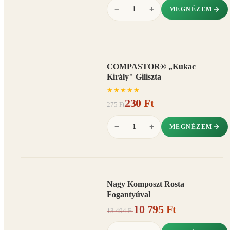
−
+
MEGNÉZEM
COMPASTOR® „Kukac
AKCIÓ
Király" Giliszta
16%
−
★
★
★
★
★
230 Ft
275 Ft
−
+
MEGNÉZEM
Nagy Komposzt Rosta
AKCIÓ
Fogantyúval
20%
−
10 795 Ft
13 494 Ft