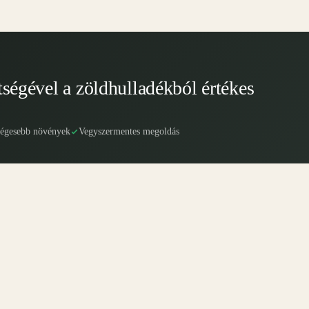
tségével a zöldhulladékból értékes
ségesebb növények
Vegyszermentes megoldás