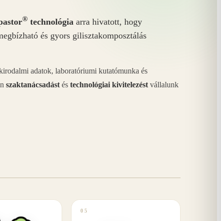
®
astor
technológia
arra hivatott, hogy
megbízható és gyors gilisztakomposztálás
akirodalmi adatok, laboratóriumi kutatómunka és
án
szaktanácsadást
és
technológiai kivitelezést
vállalunk
05