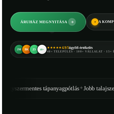
ÁRUHÁZ MEGNYITÁSA
A KOMP
4.9/5
ügyfél-értékelés
★★★★★
JM
BK
ZS
40+
40+ TELEPÜLÉS · 100+ VÁLLALAT · 15+ 
✦
✦
ápanyagpótlás
Jobb talajszerkezet
Egészsége