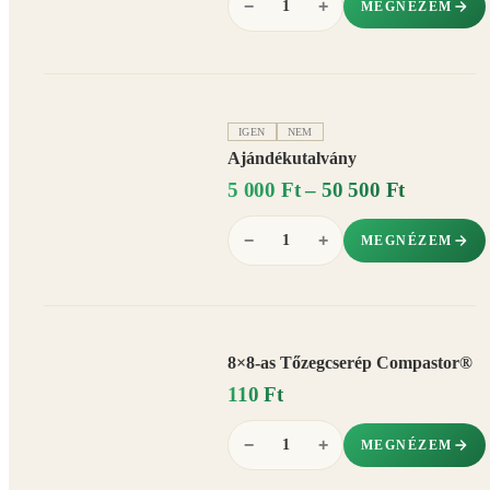
−
+
MEGNÉZEM
IGEN
NEM
Ajándékutalvány
5 000 Ft – 50 500 Ft
−
+
MEGNÉZEM
8×8-as Tőzegcserép Compastor®
110 Ft
−
+
MEGNÉZEM