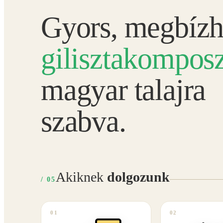
Gyors, megbízh
gilisztakomposz
magyar talajra
szabva.
Akiknek
dolgozunk
/ 05
01
02