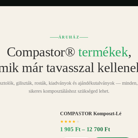
ÁRUHÁZ
Compastor®
termékek
,
mik már tavasszal kellene
tolók, giliszták, rosták, kiadványok és ajándékutalványok — minden,
sikeres komposztáláshoz szükséged lehet.
COMPASTOR Komposzt-Lé
AKÁR
★
★
★
★
★
20%
−
1 905 Ft – 12 700 Ft