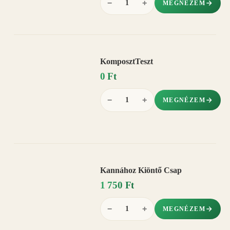
−
+
MEGNÉZEM
KomposztTeszt
0 Ft
−
+
MEGNÉZEM
Kannához Kiöntő Csap
1 750 Ft
−
+
MEGNÉZEM