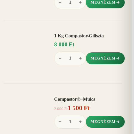
−
+
MEGNÉZEM
1 Kg Compastor-Giliszta
8 000 Ft
−
+
MEGNÉZEM
Compastor®–Mulcs
AKCIÓ
1 500 Ft
25%
−
2 000 Ft
−
+
MEGNÉZEM