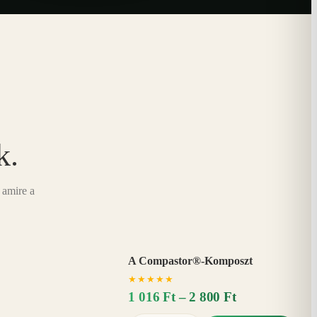
k.
 amire a
A Compastor®-Komposzt
AKÁR
★
★
★
★
★
15%
−
1 016 Ft – 2 800 Ft