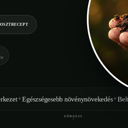
OSZTRECEPT
ÉV
✦
sebb növénynövekedés
Beltéren is használhat
GÖRGESS