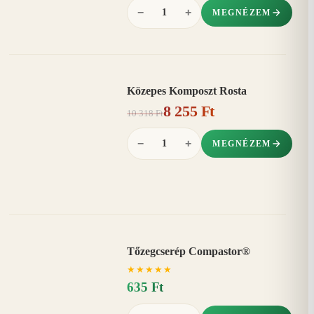
−
+
MEGNÉZEM
Közepes Komposzt Rosta
AKCIÓ
8 255 Ft
20%
−
10 318 Ft
−
+
MEGNÉZEM
Tőzegcserép Compastor®
★
★
★
★
★
635 Ft