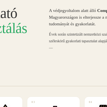
ató
A védjegyoltalom alatt álló
Comp
Magyarországon is elterjessze a 
tálás
tudományát és gyakorlatát.
Évek során szintetizált nemzetközi sz
széleskörű gyakorlati tapasztalat alapj
—
03
04