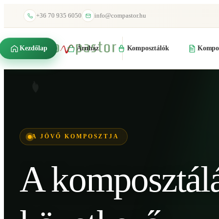
+36 70 935 6050
info@compastor.hu
Kezdőlap
Áruház
Komposztálók
Kompos
A JÖVŐ KOMPOSZTJA
A komposztál