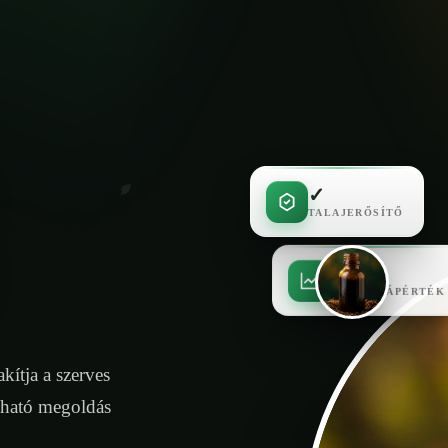
✓
TALAJERŐSÍTŐ
✓
MAGAS TÁPÉRTÉK
kítja a szerves
tható megoldás