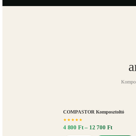
a
Komposz
COMPASTOR Komposztoltó
★
★
★
★
★
4 800 Ft – 12 700 Ft