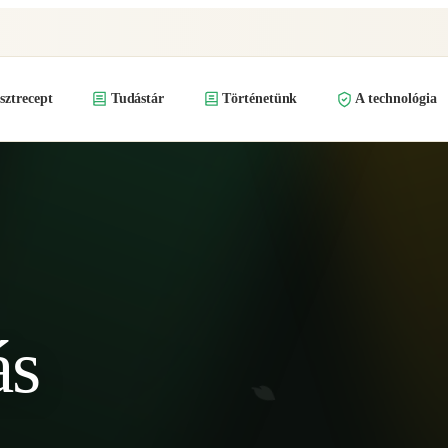
ztrecept
Tudástár
Történetünk
A technológia
ás