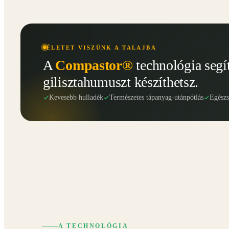
ÉLETET VISZÜNK A TALAJBA
A
Compastor®
technológia segí
gilisztahumuszt készíthetsz.
Kevesebb hulladék
Természetes tápanyag-utánpótlás
Egész
A TECHNOLÓGIA