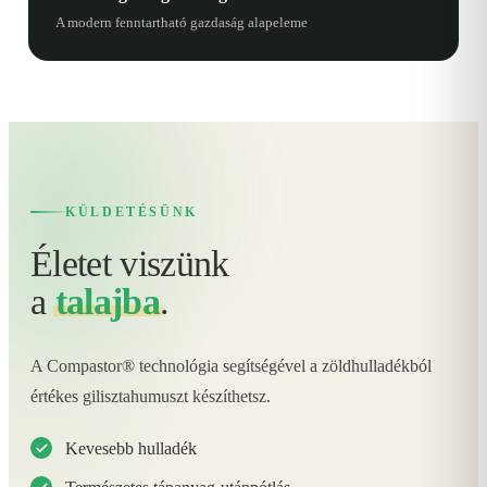
A modern fenntartható gazdaság alapeleme
KÜLDETÉSÜNK
Életet viszünk
a
talajba
.
A Compastor® technológia segítségével a zöldhulladékból
értékes gilisztahumuszt készíthetsz.
Kevesebb hulladék