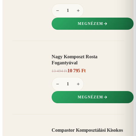
−
+
MEGNÉZEM
Nagy Komposzt Rosta
AKCIÓ
Fogantyúval
20%
−
10 795 Ft
13 494 Ft
−
+
MEGNÉZEM
Compastor Komposztálási Kisokos
AKCIÓ