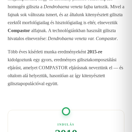
homogén giliszta a
Dendrobaena veneta
fajba tartozik. Mivel a
fajnak sok változata ismert, és az általunk kitenyésztett giliszta
ezektől morfológiailag és hisztológiailag is eltér, elneveztük
Compastor
alfajnak. A technológiánkban használt giliszta
hivatalos elnevezése:
Dendrobaena veneta var. Compastor
.
Több éves kísérleti munka eredményeként
2015-re
kidolgoztunk egy gyors, eredményes gilisztakomposztálási
eljárást, amelyet COMPASTOR eljárásnak neveztünk el — és
oltalom alá helyeztük, hasonlóan az így kitenyésztett
gilisztapopulációval együtt.
INDULÁS