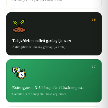
06
Talajvédelem mellett gazdagítja is azt
Aktív gilisztaállomány gazdagítja a talajt
07
Extra gyors – 3–6 hónap alatt kész komposzt
Garantált 3–6 hónap alatt kész végtermék