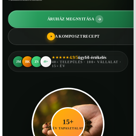
ÁRUHÁZ MEGNYITÁSA
A KOMPOSZTRECEPT
4.9/5
ügyfél-értékelés
★★★★★
JM
BK
ZS
40+
40+ TELEPÜLÉS · 100+ VÁLLALAT ·
15+ ÉV
15+
ÉV TAPASZTALAT