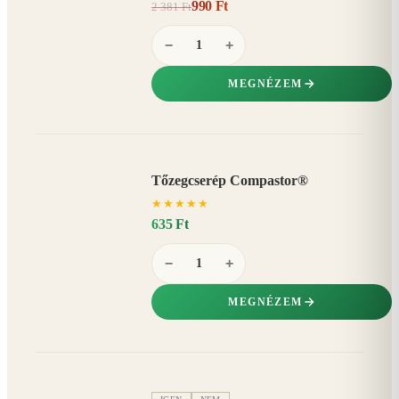
990 Ft
2 381 Ft
58%
−
−
+
MEGNÉZEM
Tőzegcserép Compastor®
★
★
★
★
★
635 Ft
−
+
MEGNÉZEM