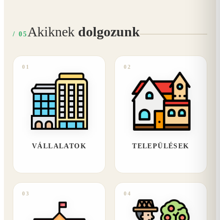
Akiknek
dolgozunk
/ 05
01
02
VÁLLALATOK
TELEPÜLÉSEK
03
04