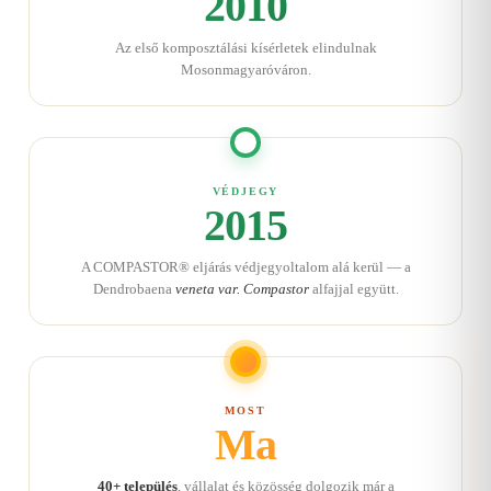
2010
Az első komposztálási kísérletek elindulnak
Mosonmagyaróváron.
VÉDJEGY
2015
A COMPASTOR® eljárás védjegyoltalom alá kerül — a
Dendrobaena
veneta var. Compastor
alfajjal együtt.
MOST
Ma
40+ település
, vállalat és közösség dolgozik már a