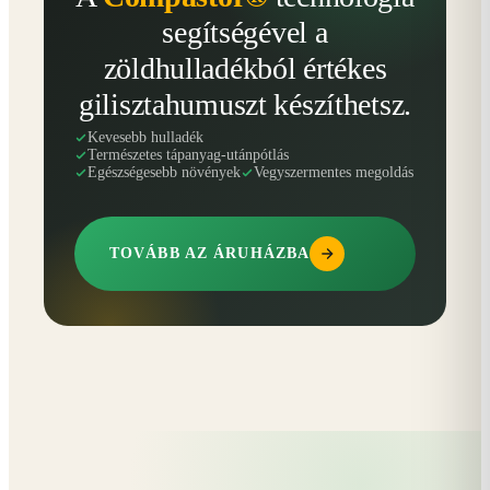
segítségével a
zöldhulladékból értékes
gilisztahumuszt készíthetsz.
Kevesebb hulladék
Természetes tápanyag-utánpótlás
Egészségesebb növények
Vegyszermentes megoldás
TOVÁBB AZ ÁRUHÁZBA