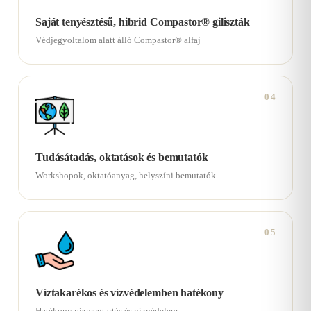
Saját tenyésztésű, hibrid Compastor® giliszták
Védjegyoltalom alatt álló Compastor® alfaj
04
Tudásátadás, oktatások és bemutatók
Workshopok, oktatóanyag, helyszíni bemutatók
05
Víztakarékos és vízvédelemben hatékony
Hatékony vízmegtartás és vízvédelem