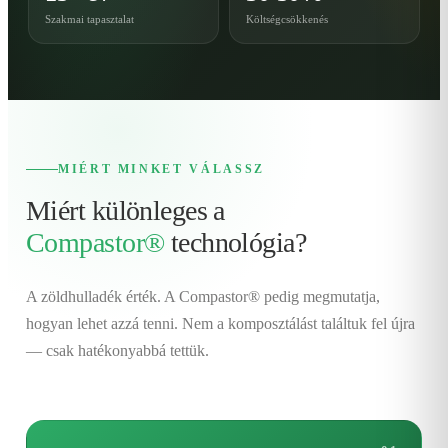
Szakmai tapasztalat
Költségcsökkenés
MIÉRT MINKET VÁLASSZ
Miért különleges a
Compastor®
technológia?
A zöldhulladék érték. A Compastor® pedig megmutatja,
hogyan lehet azzá tenni. Nem a komposztálást találtuk fel újra
— csak hatékonyabbá tettük.