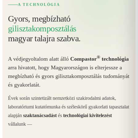
A TECHNOLÓGIA
Gyors, megbízható
gilisztakomposztálás
magyar talajra szabva.
®
A védjegyoltalom alatt álló
Compastor
technológia
arra hivatott, hogy Magyarországon is elterjessze a
megbízható és gyors gilisztakomposztálás tudományát
és gyakorlatát.
Évek során szintetizált nemzetközi szakirodalmi adatok,
laboratóriumi kutatómunka és széleskörű gyakorlati tapasztalat
alapján
szaktanácsadást
és
technológiai kivitelezést
vállalunk —