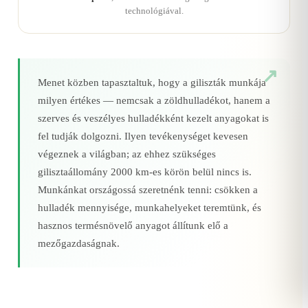
technológiával.
Menet közben tapasztaltuk, hogy a giliszták munkája
milyen értékes — nemcsak a zöldhulladékot, hanem a
szerves és veszélyes hulladékként kezelt anyagokat is
fel tudják dolgozni. Ilyen tevékenységet kevesen
végeznek a világban; az ehhez szükséges
gilisztaállomány 2000 km‑es körön belül nincs is.
Munkánkat országossá szeretnénk tenni: csökken a
hulladék mennyisége, munkahelyeket teremtünk, és
hasznos termésnövelő anyagot állítunk elő a
mezőgazdaságnak.