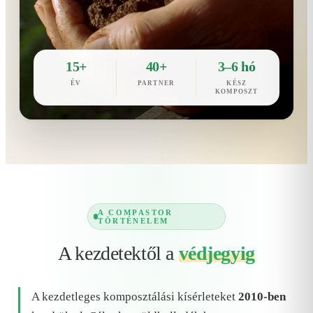
15+
40+
3–6 hó
ÉV
PARTNER
KÉSZ
KOMPOSZT
A COMPASTOR
TÖRTÉNELEM
A kezdetektől a
védjegyig
A kezdetleges komposztálási kísérleteket
2010-ben