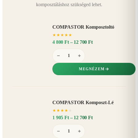
komposztáláshoz szükséged lehet.
COMPASTOR Komposztoltó
★
★
★
★
★
4 800 Ft – 12 700 Ft
−
+
MEGNÉZEM
COMPASTOR Komposzt-Lé
AKÁR
★
★
★
★
★
20%
−
1 905 Ft – 12 700 Ft
−
+