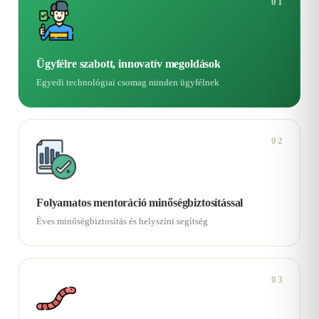
01
Ügyfélre szabott, innovatív megoldások
Egyedi technológiai csomag minden ügyfélnek
02
Folyamatos mentoráció minőségbiztosítással
Éves minőségbiztosítás és helyszíni segítség
03