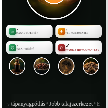
✓
✓
MAGAS TÁPÉRTÉK
VEGYSZERMENTES
✓
✓
TALAJERŐSÍTŐ
FENNTARTHATÓ MEGOLDÁS
✦
✦
ótlás
Jobb talajszerkezet
Egészségesebb növ