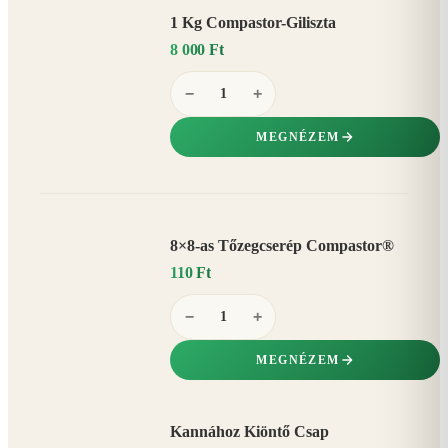
1 Kg Compastor-Giliszta
8 000 Ft
−
+
MEGNÉZEM
8×8-as Tőzegcserép Compastor®
110 Ft
−
+
MEGNÉZEM
Kannához Kiöntő Csap