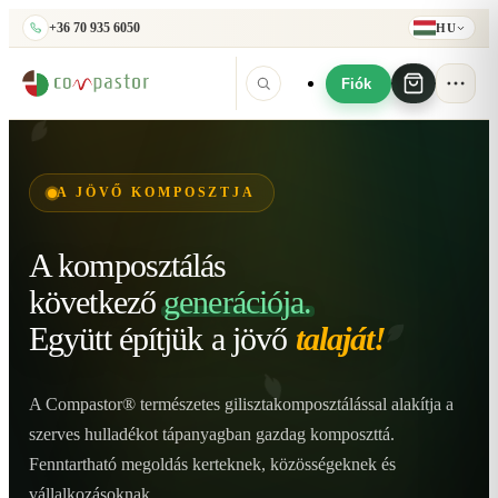
+36 70 935 6050
HU
Fiók
A JÖVŐ KOMPOSZTJA
A komposztálás
következő
generációja.
Együtt építjük
a jövő
talaját!
A Compastor® természetes gilisztakomposztálással alakítja a
szerves hulladékot tápanyagban gazdag komposzttá.
Fenntartható megoldás kerteknek, közösségeknek és
vállalkozásoknak.