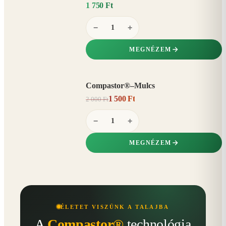
1 750 Ft
−
+
MEGNÉZEM
Compastor®–Mulcs
AKCIÓ
1 500 Ft
2 000 Ft
25%
−
−
+
MEGNÉZEM
ÉLETET VISZÜNK A TALAJBA
A
Compastor®
technológia