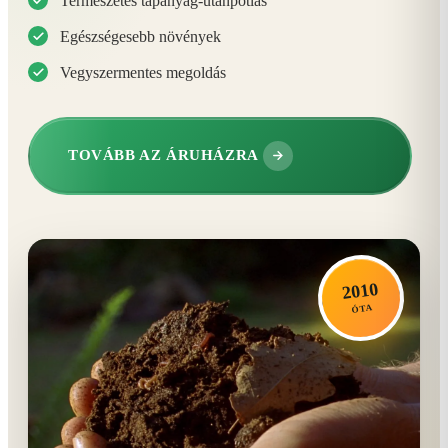
Természetes tápanyag-utánpótlás
Egészségesebb növények
Vegyszermentes megoldás
TOVÁBB AZ ÁRUHÁZRA
2010
ÓTA