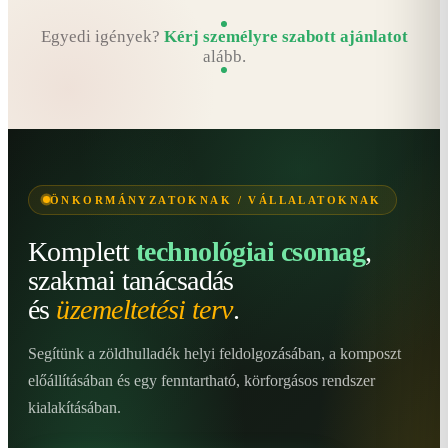
Egyedi igények?
Kérj személyre szabott ajánlatot
alább.
ÖNKORMÁNYZATOKNAK / VÁLLALATOKNAK
Komplett
technológiai csomag
,
szakmai tanácsadás
és
üzemeltetési terv
.
Segítünk a zöldhulladék helyi feldolgozásában, a komposzt
előállításában és egy fenntartható, körforgásos rendszer
kialakításában.