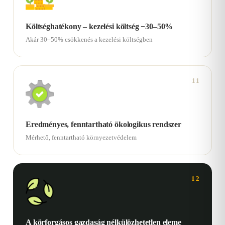
Költséghatékony – kezelési költség −30–50%
Akár 30–50% csökkenés a kezelési költségben
11
Eredményes, fenntartható ökologikus rendszer
Mérhető, fenntartható környezetvédelem
12
A körforgásos gazdaság nélkülözhetetlen eleme