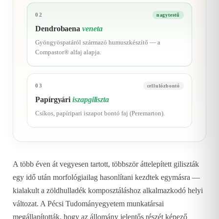
02
nagytestű
Dendrobaena
veneta
Gyöngyöspatáról származó humuszkészítő — a
Compastor® alfaj alapja.
03
cellulózbontó
Papírgyári
iszapgiliszta
Csíkos, papíripari iszapot bontó faj (Peremarton).
A több éven át vegyesen tartott, többször áttelepített giliszták
egy idő után morfológiailag hasonlítani kezdtek egymásra —
kialakult a zöldhulladék komposztáláshoz alkalmazkodó helyi
változat. A Pécsi Tudományegyetem munkatársai
megállapították, hogy az állomány jelentős részét képező