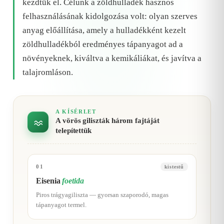
kezdtük el. Célunk a zöldhulladék hasznos
felhasználásának kidolgozása volt: olyan szerves
anyag előállítása, amely a hulladékként kezelt
zöldhulladékból eredményes tápanyagot ad a
növényeknek, kiváltva a kemikáliákat, és javítva a
talajromláson.
A KÍSÉRLET
A vörös giliszták három fajtáját
telepítettük
01
kistestű
Eisenia
foetida
Piros trágyagiliszta — gyorsan szaporodó, magas
tápanyagot termel.