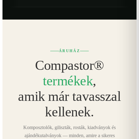
ÁRUHÁZ
Compastor®
termékek
,
amik már tavasszal
kellenek.
Komposztolók, giliszták, rosták, kiadványok és
ajándékutalványok — minden, amire a sikeres