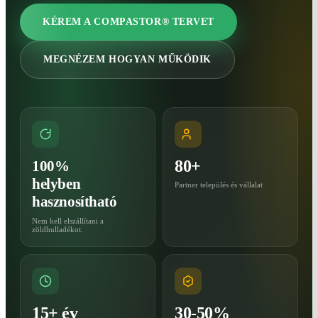
KÉREM A COMPASTOR® TERVET
MEGNÉZEM HOGYAN MŰKÖDIK
80+
100%
helyben
Partner település és vállalat
hasznosítható
Nem kell elszállítani a
zöldhulladékot.
15+ év
30-50%