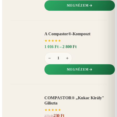
MEGNÉZEM
A Compastor®-Komposzt
AKÁR
★
★
★
★
★
15%
−
1 016 Ft – 2 800 Ft
−
+
MEGNÉZEM
COMPASTOR® „Kukac Király"
AKCIÓ
Giliszta
16%
−
★
★
★
★
★
230 Ft
275 Ft