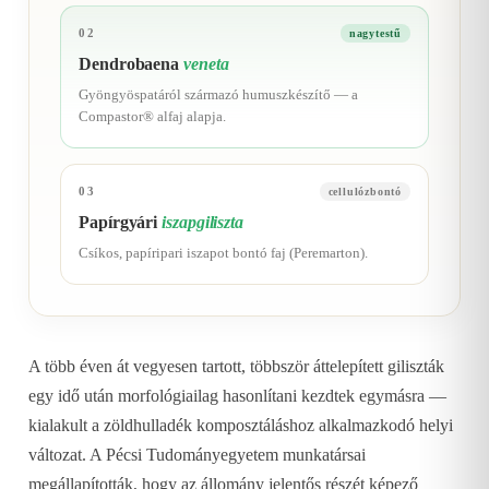
02
nagytestű
Dendrobaena
veneta
Gyöngyöspatáról származó humuszkészítő — a
Compastor® alfaj alapja.
03
cellulózbontó
Papírgyári
iszapgiliszta
Csíkos, papíripari iszapot bontó faj (Peremarton).
A több éven át vegyesen tartott, többször áttelepített giliszták
egy idő után morfológiailag hasonlítani kezdtek egymásra —
kialakult a zöldhulladék komposztáláshoz alkalmazkodó helyi
változat. A Pécsi Tudományegyetem munkatársai
megállapították, hogy az állomány jelentős részét képező