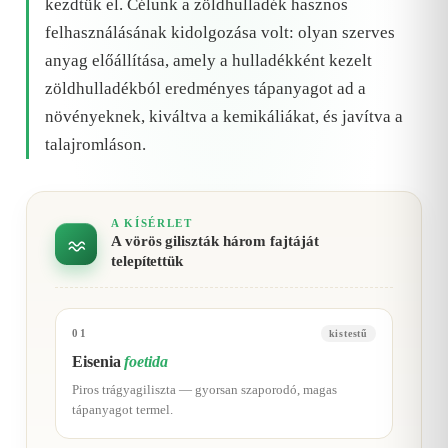
kezdtük el. Célunk a zöldhulladék hasznos
felhasználásának kidolgozása volt: olyan szerves
anyag előállítása, amely a hulladékként kezelt
zöldhulladékból eredményes tápanyagot ad a
növényeknek, kiváltva a kemikáliákat, és javítva a
talajromláson.
A KÍSÉRLET
A vörös giliszták három fajtáját
telepítettük
01
kistestű
Eisenia
foetida
Piros trágyagiliszta — gyorsan szaporodó, magas
tápanyagot termel.