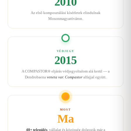
2010
Az első komposztálási kísérletek elindulnak
Mosonmagyaróváron.
VÉDJEGY
2015
A COMPASTOR® eljárás védjegyoltalom alá kerül — a
Dendrobaena
veneta var. Compastor
alfajjal együtt.
MOST
Ma
40+ település
, vállalat és közösség dolgozik már a