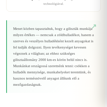
technológiával.
Menet közben tapasztaltuk, hogy a giliszták munkája
milyen értékes — nemcsak a zöldhulladékot, hanem a
szerves és veszélyes hulladékként kezelt anyagokat is
fel tudják dolgozni. Ilyen tevékenységet kevesen
végeznek a világban; az ehhez szükséges
gilisztaállomány 2000 km‑es körön belül nincs is.
Munkánkat országossá szeretnénk tenni: csökken a
hulladék mennyisége, munkahelyeket teremtünk, és
hasznos termésnövelő anyagot állítunk elő a
mezőgazdaságnak.