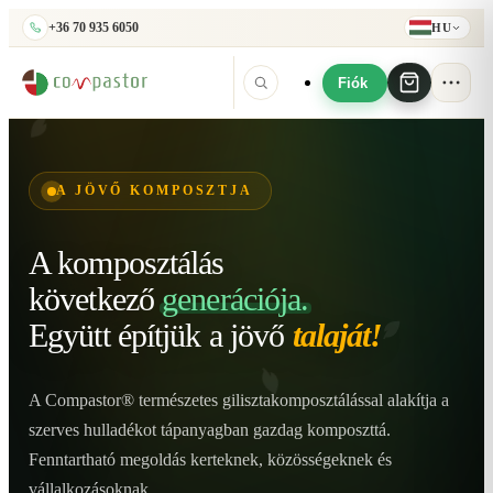
+36 70 935 6050
HU
Fiók
A JÖVŐ KOMPOSZTJA
A komposztálás
következő
generációja.
Együtt építjük
a jövő
talaját!
A Compastor® természetes gilisztakomposztálással alakítja a
szerves hulladékot tápanyagban gazdag komposzttá.
Fenntartható megoldás kerteknek, közösségeknek és
vállalkozásoknak.