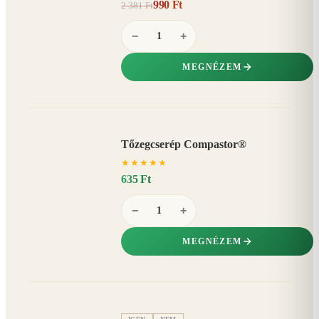
990 Ft
2 381 Ft
58%
−
−
+
MEGNÉZEM
Tőzegcserép Compastor®
★
★
★
★
★
635 Ft
−
+
MEGNÉZEM