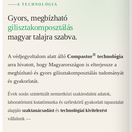
A TECHNOLÓGIA
Gyors, megbízható
gilisztakomposztálás
magyar talajra szabva.
®
A védjegyoltalom alatt álló
Compastor
technológia
arra hivatott, hogy Magyarországon is elterjessze a
megbízható és gyors gilisztakomposztálás tudományát
és gyakorlatát.
Évek során szintetizált nemzetközi szakirodalmi adatok,
laboratóriumi kutatómunka és széleskörű gyakorlati tapasztalat
alapján
szaktanácsadást
és
technológiai kivitelezést
vállalunk —