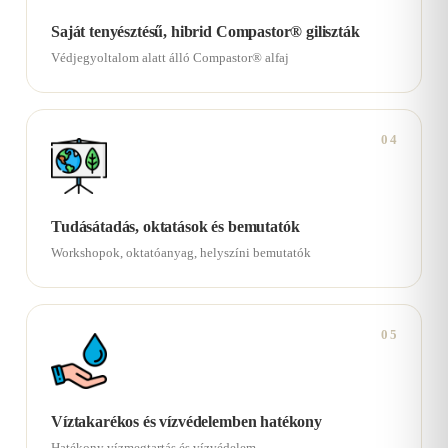
Saját tenyésztésű, hibrid Compastor® giliszták
Védjegyoltalom alatt álló Compastor® alfaj
04
Tudásátadás, oktatások és bemutatók
Workshopok, oktatóanyag, helyszíni bemutatók
05
Víztakarékos és vízvédelemben hatékony
Hatékony vízmegtartás és vízvédelem