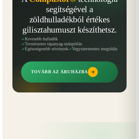
segítségével a
zöldhulladékból értékes
gilisztahumuszt készíthetsz.
Kevesebb hulladék
Természetes tápanyag-utánpótlás
Egészségesebb növények
Vegyszermentes megoldás
TOVÁBB AZ ÁRUHÁZBA