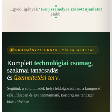
Egyedi igények?
Kérj személyre szabott ajánlatot
alább.
ÖNKORMÁNYZATOKNAK / VÁLLALATOKNAK
Komplett
technológiai csomag
,
szakmai tanácsadás
és
üzemeltetési terv
.
Segítünk a zöldhulladék helyi feldolgozásában, a komposzt
előállításában és egy fenntartható, körforgásos rendszer
kialakításában.