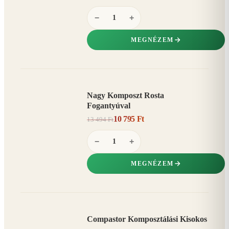
−
+
MEGNÉZEM
Nagy Komposzt Rosta
AKCIÓ
Fogantyúval
20%
−
10 795 Ft
13 494 Ft
−
+
MEGNÉZEM
Compastor Komposztálási Kisokos
AKCIÓ