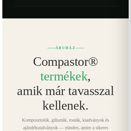
ÁRUHÁZ
Compastor®
termékek
,
amik már tavasszal
kellenek.
Komposztolók, giliszták, rosták, kiadványok és
ajándékutalványok — minden, amire a sikeres