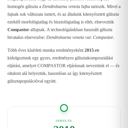
homogén giliszta a
Dendrobaena veneta
fajba tartozik. Mivel a
fajnak sok változata ismert, és az általunk kitenyésztett giliszta
ezektől morfológiailag és hisztológiailag is eltér, elneveztük
Compastor
alfajnak. A technológiánkban használt giliszta
hivatalos elnevezése:
Dendrobaena veneta var. Compastor
.
Több éves kísérleti munka eredményeként
2015-re
kidolgoztunk egy gyors, eredményes gilisztakomposztálási
eljárást, amelyet COMPASTOR eljárásnak neveztünk el — és
oltalom alá helyeztük, hasonlóan az így kitenyésztett
gilisztapopulációval együtt.
INDULÁS