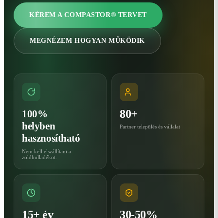
KÉREM A COMPASTOR® TERVET
MEGNÉZEM HOGYAN MŰKÖDIK
80+
100%
helyben
Partner település és vállalat
hasznosítható
Nem kell elszállítani a
zöldhulladékot.
15+ év
30-50%