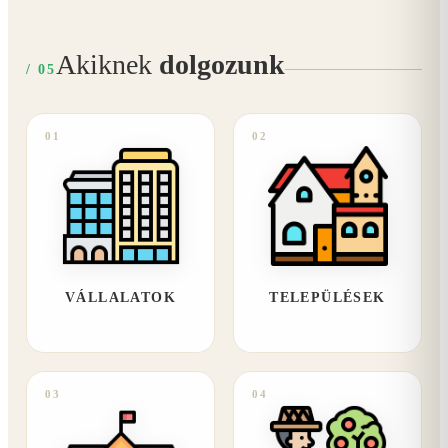
Akiknek
dolgozunk
/ 05
01
02
VÁLLALATOK
TELEPÜLÉSEK
03
04