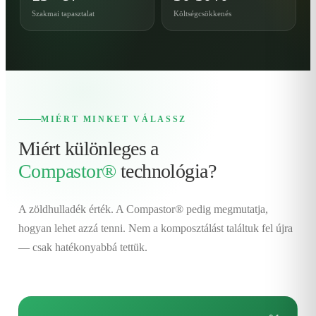
Szakmai tapasztalat
Költségcsökkenés
MIÉRT MINKET VÁLASSZ
Miért különleges a
Compastor®
technológia?
A zöldhulladék érték. A Compastor® pedig megmutatja,
hogyan lehet azzá tenni. Nem a komposztálást találtuk fel újra
— csak hatékonyabbá tettük.