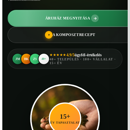
ÁRUHÁZ MEGNYITÁSA
A KOMPOSZTRECEPT
4.9/5
ügyfél-értékelés
★★★★★
JM
BK
ZS
40+
40+ TELEPÜLÉS · 100+ VÁLLALAT ·
15+ ÉV
15+
ÉV TAPASZTALAT