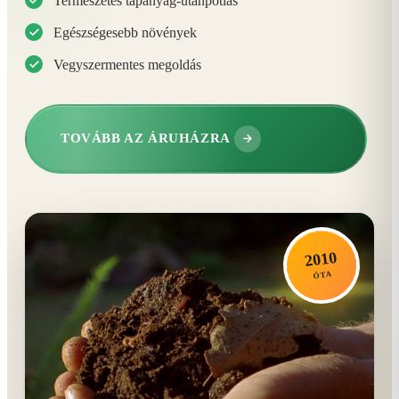
Természetes tápanyag-utánpótlás
Egészségesebb növények
Vegyszermentes megoldás
TOVÁBB AZ ÁRUHÁZRA
2010
ÓTA