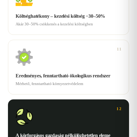
Költséghatékony – kezelési költség −30–50%
Akár 30–50% csökkenés a kezelési költségben
11
Eredményes, fenntartható ökologikus rendszer
Mérhető, fenntartható környezetvédelem
12
A körforgásos gazdaság nélkülözhetetlen eleme