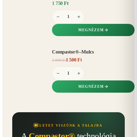
1 750 Ft
−
+
MEGNÉZEM
Compastor®–Mulcs
AKCIÓ
1 500 Ft
2 000 Ft
25%
−
−
+
MEGNÉZEM
ÉLETET VISZÜNK A TALAJBA
A
Compastor®
technológia