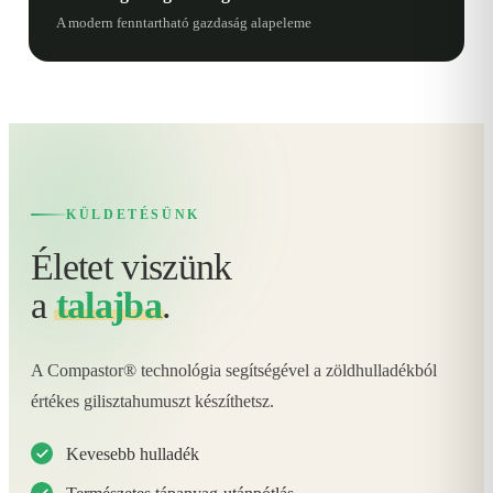
A modern fenntartható gazdaság alapeleme
KÜLDETÉSÜNK
Életet viszünk
a
talajba
.
A Compastor® technológia segítségével a zöldhulladékból
értékes gilisztahumuszt készíthetsz.
Kevesebb hulladék