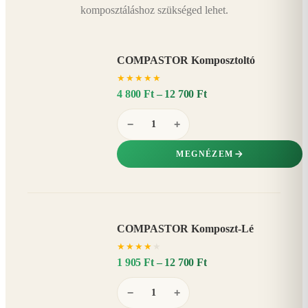
komposztáláshoz szükséged lehet.
COMPASTOR Komposztoltó
★
★
★
★
★
4 800 Ft – 12 700 Ft
−
+
MEGNÉZEM
COMPASTOR Komposzt-Lé
AKÁR
★
★
★
★
★
20%
−
1 905 Ft – 12 700 Ft
−
+