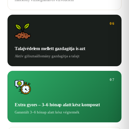
06
Talajvédelem mellett gazdagítja is azt
Aktív gilisztaállomány gazdagítja a talajt
07
Extra gyors – 3–6 hónap alatt kész komposzt
Garantált 3–6 hónap alatt kész végtermék