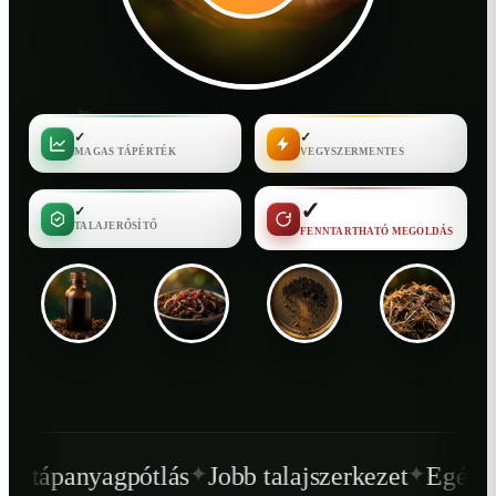
✓
✓
MAGAS TÁPÉRTÉK
VEGYSZERMENTES
✓
✓
TALAJERŐSÍTŐ
FENNTARTHATÓ MEGOLDÁS
✦
✦
tlás
Jobb talajszerkezet
Egészségesebb növé