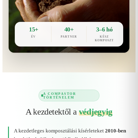
15+
40+
3–6 hó
ÉV
PARTNER
KÉSZ
KOMPOSZT
A COMPASTOR
TÖRTÉNELEM
A kezdetektől a
védjegyig
A kezdetleges komposztálási kísérleteket
2010-ben