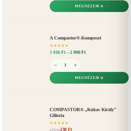
MEGNÉZEM
A Compastor®-Komposzt
AKÁR
★
★
★
★
★
15%
−
1 016 Ft – 2 800 Ft
−
+
MEGNÉZEM
COMPASTOR® „Kukac Király"
AKCIÓ
Giliszta
16%
−
★
★
★
★
★
230 Ft
275 Ft