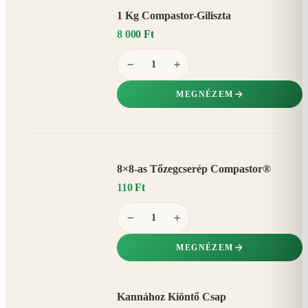
1 Kg Compastor-Giliszta
8 000 Ft
−
+
MEGNÉZEM
8×8-as Tőzegcserép Compastor®
110 Ft
−
+
MEGNÉZEM
Kannához Kiöntő Csap