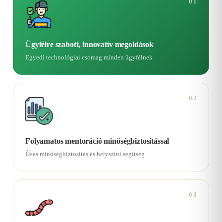
01
Ügyfélre szabott, innovatív megoldások
Egyedi technológiai csomag minden ügyfélnek
02
Folyamatos mentoráció minőségbiztosítással
Éves minőségbiztosítás és helyszíni segítség
03