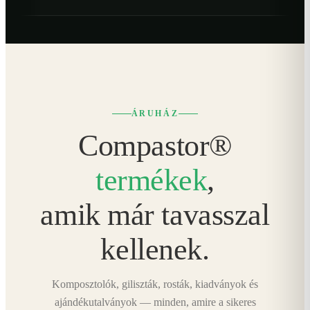
ÁRUHÁZ
Compastor®
termékek
,
amik már tavasszal
kellenek.
Komposztolók, giliszták, rosták, kiadványok és
ajándékutalványok — minden, amire a sikeres