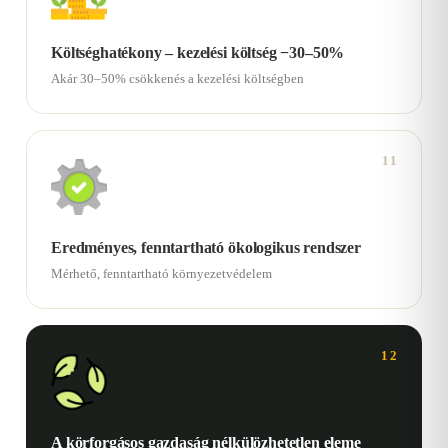
Költséghatékony – kezelési költség −30–50%
Akár 30–50% csökkenés a kezelési költségben
11
Eredményes, fenntartható ökologikus rendszer
Mérhető, fenntartható környezetvédelem
12
A körforgásos gazdaság nélkülözhetetlen eleme