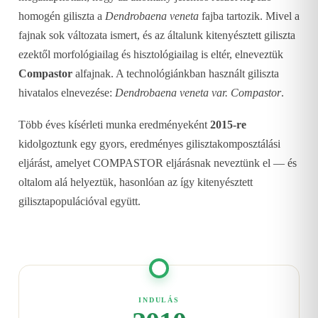
homogén giliszta a
Dendrobaena veneta
fajba tartozik. Mivel a
fajnak sok változata ismert, és az általunk kitenyésztett giliszta
ezektől morfológiailag és hisztológiailag is eltér, elneveztük
Compastor
alfajnak. A technológiánkban használt giliszta
hivatalos elnevezése:
Dendrobaena veneta var. Compastor
.
Több éves kísérleti munka eredményeként
2015-re
kidolgoztunk egy gyors, eredményes gilisztakomposztálási
eljárást, amelyet COMPASTOR eljárásnak neveztünk el — és
oltalom alá helyeztük, hasonlóan az így kitenyésztett
gilisztapopulációval együtt.
INDULÁS