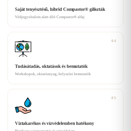
Saját tenyésztésű, hibrid Compastor® giliszták
Védjegyoltalom alatt álló Compastor® alfaj
04
Tudásátadás, oktatások és bemutatók
Workshopok, oktatóanyag, helyszíni bemutatók
05
Víztakarékos és vízvédelemben hatékony
Hatékony vízmegtartás és vízvédelem