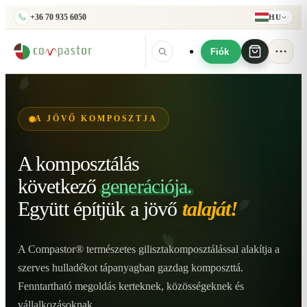
+36 70 935 6050
HU
Fiók
A JÖVŐ KOMPOSZTJA
A komposztálás
következő
generációja.
Együtt építjük
a jövő
talaját!
A Compastor® természetes gilisztakomposztálással alakítja a
szerves hulladékot tápanyagban gazdag komposzttá.
Fenntartható megoldás kerteknek, közösségeknek és
vállalkozásoknak.