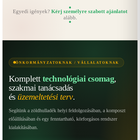
Egyedi igények?
Kérj személyre szabott ajánlatot
alább.
ÖNKORMÁNYZATOKNAK / VÁLLALATOKNAK
Komplett
technológiai csomag
,
szakmai tanácsadás
és
üzemeltetési terv
.
Segítünk a zöldhulladék helyi feldolgozásában, a komposzt
előállításában és egy fenntartható, körforgásos rendszer
kialakításában.