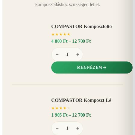
komposztáláshoz szükséged lehet.
COMPASTOR Komposztoltó
★
★
★
★
★
4 800 Ft – 12 700 Ft
−
+
MEGNÉZEM
COMPASTOR Komposzt-Lé
AKÁR
★
★
★
★
★
20%
−
1 905 Ft – 12 700 Ft
−
+