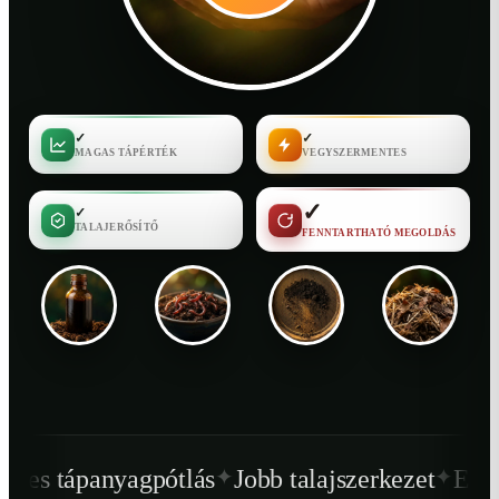
✓
✓
MAGAS TÁPÉRTÉK
VEGYSZERMENTES
✓
✓
TALAJERŐSÍTŐ
FENNTARTHATÓ MEGOLDÁS
✦
✦
pótlás
Jobb talajszerkezet
Egészségesebb n