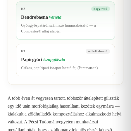
02
nagytestű
Dendrobaena
veneta
Gyöngyöspatáról származó humuszkészítő — a
Compastor® alfaj alapja.
03
cellulózbontó
Papírgyári
iszapgiliszta
Csíkos, papíripari iszapot bontó faj (Peremarton).
A több éven át vegyesen tartott, többször áttelepített giliszták
egy idő után morfológiailag hasonlítani kezdtek egymásra —
kialakult a zöldhulladék komposztáláshoz alkalmazkodó helyi
változat. A Pécsi Tudományegyetem munkatársai
megállapították, hogy az állomány jelentős részét képező