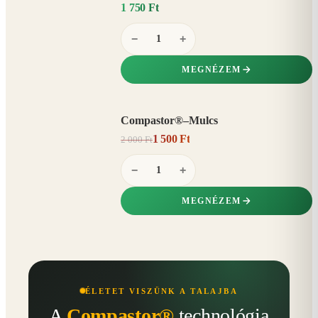
1 750 Ft
−
+
MEGNÉZEM
Compastor®–Mulcs
AKCIÓ
1 500 Ft
2 000 Ft
25%
−
−
+
MEGNÉZEM
ÉLETET VISZÜNK A TALAJBA
A
Compastor®
technológia