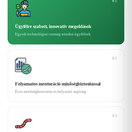
01
Ügyfélre szabott, innovatív megoldások
Egyedi technológiai csomag minden ügyfélnek
02
Folyamatos mentoráció minőségbiztosítással
Éves minőségbiztosítás és helyszíni segítség
03