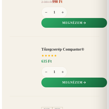
990 Ft
2 381 Ft
58%
−
−
+
MEGNÉZEM
Tőzegcserép Compastor®
★
★
★
★
★
635 Ft
−
+
MEGNÉZEM