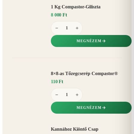
1 Kg Compastor-Giliszta
8 000 Ft
−
+
MEGNÉZEM
8×8-as Tőzegcserép Compastor®
110 Ft
−
+
MEGNÉZEM
Kannához Kiöntő Csap