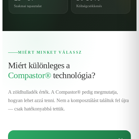
Szakmai tapasztalat
Költségcsökkenés
MIÉRT MINKET VÁLASSZ
Miért különleges a
Compastor®
technológia?
A zöldhulladék érték. A Compastor® pedig megmutatja,
hogyan lehet azzá tenni. Nem a komposztálást találtuk fel újra
— csak hatékonyabbá tettük.