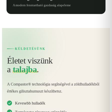
A modern fenntartható gazdaság alapeleme
KÜLDETÉSÜNK
Életet viszünk
a
talajba
.
A Compastor® technológia segítségével a zöldhulladékból
értékes gilisztahumuszt készíthetsz.
Kevesebb hulladék