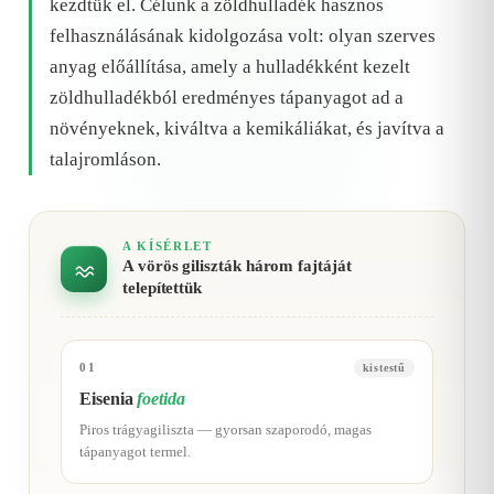
kezdtük el. Célunk a zöldhulladék hasznos
felhasználásának kidolgozása volt: olyan szerves
anyag előállítása, amely a hulladékként kezelt
zöldhulladékból eredményes tápanyagot ad a
növényeknek, kiváltva a kemikáliákat, és javítva a
talajromláson.
A KÍSÉRLET
A vörös giliszták három fajtáját
telepítettük
01
kistestű
Eisenia
foetida
Piros trágyagiliszta — gyorsan szaporodó, magas
tápanyagot termel.