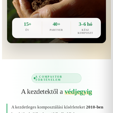
15+
40+
3–6 hó
ÉV
PARTNER
KÉSZ
KOMPOSZT
A COMPASTOR
TÖRTÉNELEM
A kezdetektől a
védjegyig
A kezdetleges komposztálási kísérleteket
2010-ben