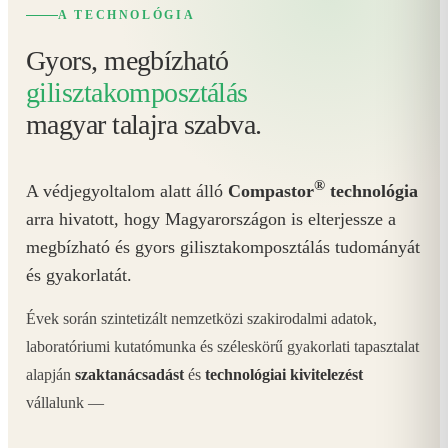
A TECHNOLÓGIA
Gyors, megbízható
gilisztakomposztálás
magyar talajra szabva.
®
A védjegyoltalom alatt álló
Compastor
technológia
arra hivatott, hogy Magyarországon is elterjessze a
megbízható és gyors gilisztakomposztálás tudományát
és gyakorlatát.
Évek során szintetizált nemzetközi szakirodalmi adatok,
laboratóriumi kutatómunka és széleskörű gyakorlati tapasztalat
alapján
szaktanácsadást
és
technológiai kivitelezést
vállalunk —