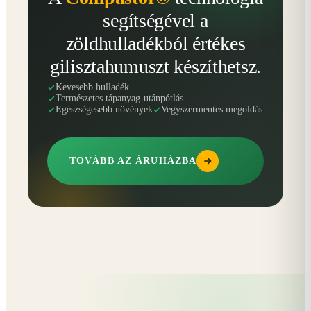
segítségével a
zöldhulladékból értékes
gilisztahumuszt készíthetsz.
Kevesebb hulladék
Természetes tápanyag-utánpótlás
Egészségesebb növények
Vegyszermentes megoldás
TOVÁBB AZ ÁRUHÁZBA