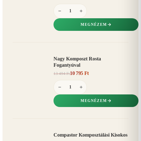
−
+
MEGNÉZEM
Nagy Komposzt Rosta
AKCIÓ
Fogantyúval
20%
−
10 795 Ft
13 494 Ft
−
+
MEGNÉZEM
Compastor Komposztálási Kisokos
AKCIÓ