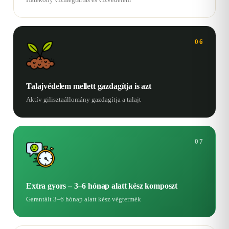
06
Talajvédelem mellett gazdagítja is azt
Aktív gilisztaállomány gazdagítja a talajt
07
Extra gyors – 3–6 hónap alatt kész komposzt
Garantált 3–6 hónap alatt kész végtermék