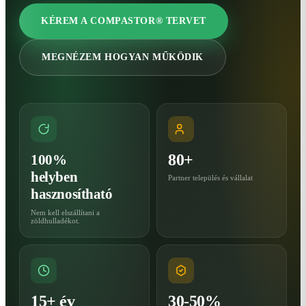
KÉREM A COMPASTOR® TERVET
MEGNÉZEM HOGYAN MŰKÖDIK
80+
100%
helyben
Partner település és vállalat
hasznosítható
Nem kell elszállítani a
zöldhulladékot.
15+ év
30-50%