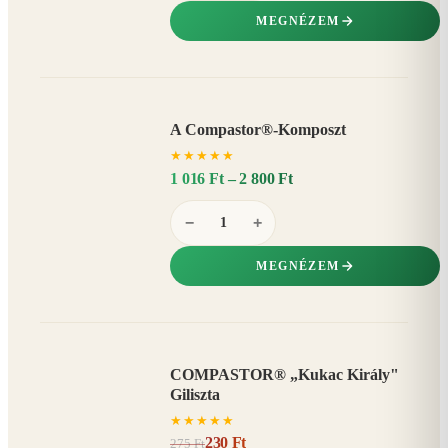
MEGNÉZEM
A Compastor®-Komposzt
AKÁR
★
★
★
★
★
15%
−
1 016 Ft – 2 800 Ft
−
+
MEGNÉZEM
COMPASTOR® „Kukac Király"
AKCIÓ
Giliszta
16%
−
★
★
★
★
★
230 Ft
275 Ft