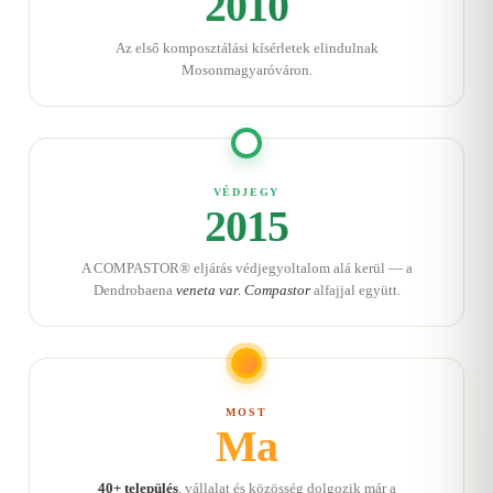
2010
Az első komposztálási kísérletek elindulnak
Mosonmagyaróváron.
VÉDJEGY
2015
A COMPASTOR® eljárás védjegyoltalom alá kerül — a
Dendrobaena
veneta var. Compastor
alfajjal együtt.
MOST
Ma
40+ település
, vállalat és közösség dolgozik már a