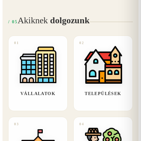
Akiknek
dolgozunk
/ 05
01
02
VÁLLALATOK
TELEPÜLÉSEK
03
04