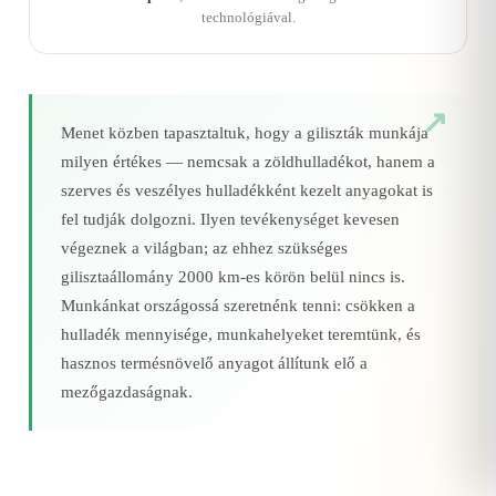
technológiával.
Menet közben tapasztaltuk, hogy a giliszták munkája
milyen értékes — nemcsak a zöldhulladékot, hanem a
szerves és veszélyes hulladékként kezelt anyagokat is
fel tudják dolgozni. Ilyen tevékenységet kevesen
végeznek a világban; az ehhez szükséges
gilisztaállomány 2000 km‑es körön belül nincs is.
Munkánkat országossá szeretnénk tenni: csökken a
hulladék mennyisége, munkahelyeket teremtünk, és
hasznos termésnövelő anyagot állítunk elő a
mezőgazdaságnak.