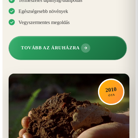
Természetes tápanyag-utánpótlás
Egészségesebb növények
Vegyszermentes megoldás
TOVÁBB AZ ÁRUHÁZRA
2010
ÓTA