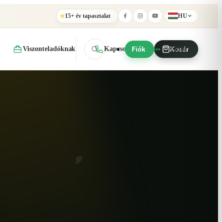
15+ év tapasztalat
HU
★
Viszonteladóknak
Kapcsolat
További
Fiók
Kosár