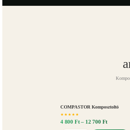
a
Komposz
COMPASTOR Komposztoltó
★
★
★
★
★
4 800 Ft – 12 700 Ft