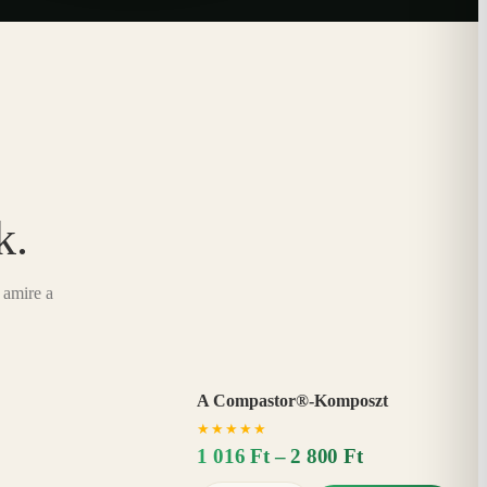
k.
 amire a
A Compastor®-Komposzt
AKÁR
★
★
★
★
★
15%
−
1 016 Ft – 2 800 Ft