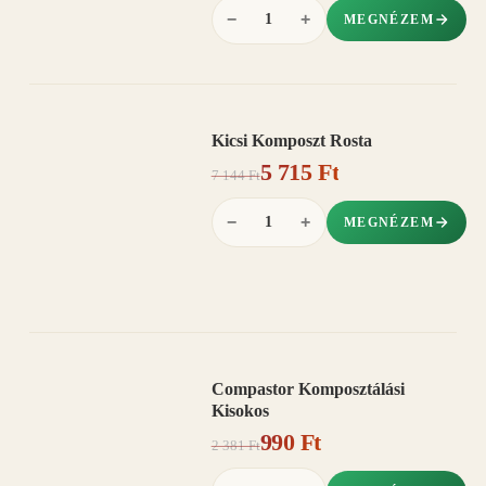
−
+
MEGNÉZEM
Kicsi Komposzt Rosta
AKCIÓ
5 715 Ft
20%
−
7 144 Ft
−
+
MEGNÉZEM
Compastor Komposztálási
AKCIÓ
Kisokos
58%
−
990 Ft
2 381 Ft