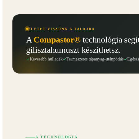
ÉLETET VISZÜNK A TALAJBA
A
Compastor®
technológia segí
gilisztahumuszt készíthetsz.
Kevesebb hulladék
Természetes tápanyag-utánpótlás
Egész
A TECHNOLÓGIA