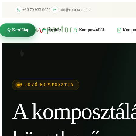
+36 70 935 6050
info@compastor.hu
Kezdőlap
Áruház
Komposztálók
Kompos
A JÖVŐ KOMPOSZTJA
A komposztál