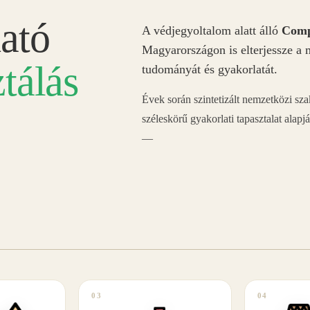
ató
A védjegyoltalom alatt álló
Comp
Magyarországon is elterjessze a 
tálás
tudományát és gyakorlatát.
Évek során szintetizált nemzetközi sz
széleskörű gyakorlati tapasztalat alapj
—
03
04