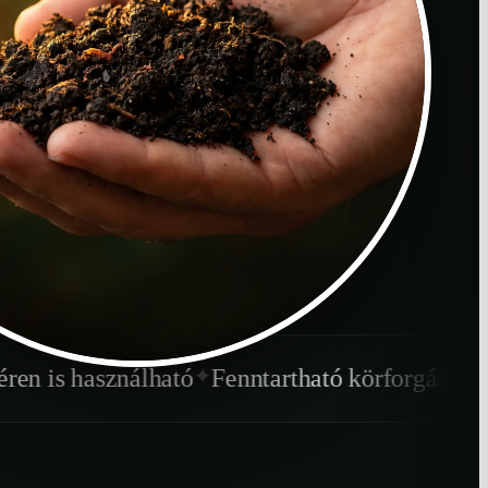
✦
✦
álható
Fenntartható körforgás
Gyorsabb lebo