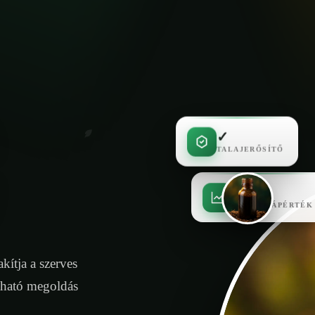
✓
TALAJERŐSÍTŐ
✓
MAGAS TÁPÉRTÉK
kítja a szerves
tható megoldás