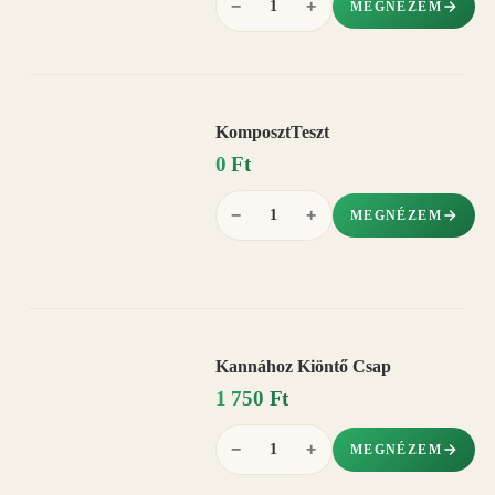
−
+
MEGNÉZEM
KomposztTeszt
0 Ft
−
+
MEGNÉZEM
Kannához Kiöntő Csap
1 750 Ft
−
+
MEGNÉZEM