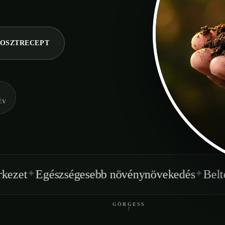
OSZTRECEPT
ÉV
✦
ségesebb növénynövekedés
Beltéren is haszn
GÖRGESS