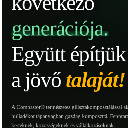
következő
generációja.
Együtt építjük
a jövő
talaját!
A Compastor® természetes gilisztakomposztálással ala
hulladékot tápanyagban gazdag komposzttá. Fenntar
kerteknek, közösségeknek és vállalkozásoknak.