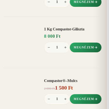
−
+
MEGNÉZEM
1 Kg Compastor-Giliszta
8 000 Ft
−
+
MEGNÉZEM
Compastor®–Mulcs
AKCIÓ
1 500 Ft
25%
−
2 000 Ft
−
+
MEGNÉZEM