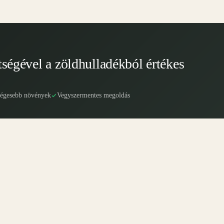
tségével a zöldhulladékból értékes
ségesebb növények
Vegyszermentes megoldás