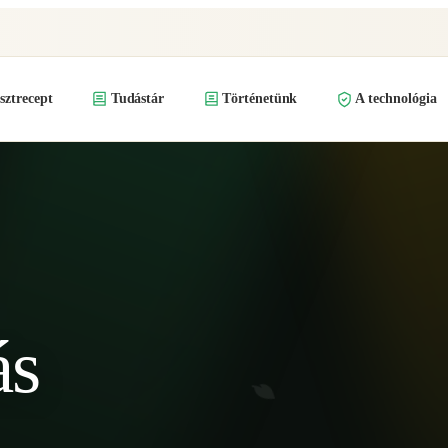
ztrecept
Tudástár
Történetünk
A technológia
ás