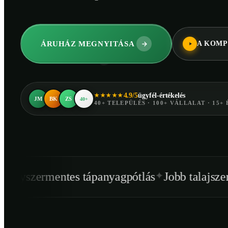
ÁRUHÁZ MEGNYITÁSA
A KOMP
4.9/5
ügyfél-értékelés
★★★★★
JM
BK
ZS
40+
40+ TELEPÜLÉS · 100+ VÁLLALAT · 15+ 
✦
✦
es tápanyagpótlás
Jobb talajszerkezet
Egész