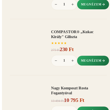
−
+
MEGNÉZEM
COMPASTOR® „Kukac
AKCIÓ
Király" Giliszta
16%
−
★
★
★
★
★
230 Ft
275 Ft
−
+
MEGNÉZEM
Nagy Komposzt Rosta
AKCIÓ
Fogantyúval
20%
−
10 795 Ft
13 494 Ft