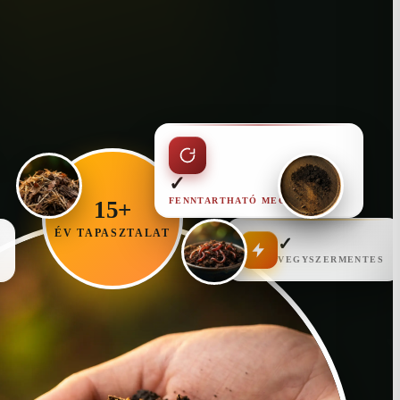
✓
FENNTARTHATÓ MEGOLDÁS
15+
ÉV TAPASZTALAT
✓
VEGYSZERMENTES