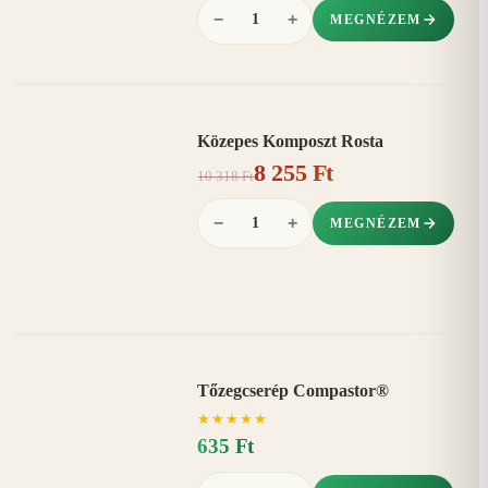
−
+
MEGNÉZEM
Közepes Komposzt Rosta
AKCIÓ
8 255 Ft
20%
−
10 318 Ft
−
+
MEGNÉZEM
Tőzegcserép Compastor®
★
★
★
★
★
635 Ft