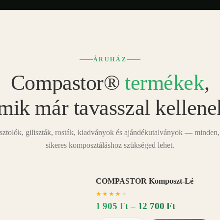
ÁRUHÁZ
Compastor®
termékek
,
mik már tavasszal kellene
tolók, giliszták, rosták, kiadványok és ajándékutalványok — minden,
sikeres komposztáláshoz szükséged lehet.
COMPASTOR Komposzt-Lé
AKÁR
★
★
★
★
★
20%
−
1 905 Ft – 12 700 Ft