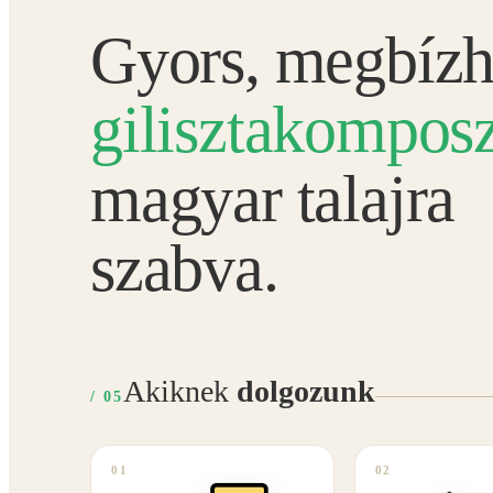
Gyors, megbízh
gilisztakomposz
magyar talajra
szabva.
Akiknek
dolgozunk
/ 05
01
02