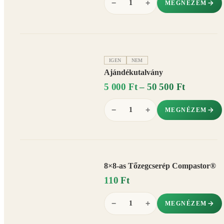
−
+
MEGNÉZEM
IGEN
NEM
Ajándékutalvány
5 000 Ft – 50 500 Ft
−
+
MEGNÉZEM
8×8-as Tőzegcserép Compastor®
110 Ft
−
+
MEGNÉZEM