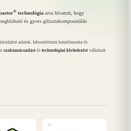
®
astor
technológia
arra hivatott, hogy
megbízható és gyors gilisztakomposztálás
akirodalmi adatok, laboratóriumi kutatómunka és
án
szaktanácsadást
és
technológiai kivitelezést
vállalunk
05