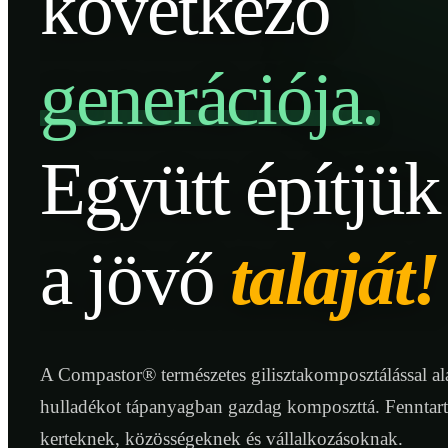
következő
generációja.
Együtt építjük
a jövő
talaját!
A Compastor® természetes gilisztakomposztálással ala
hulladékot tápanyagban gazdag komposzttá. Fenntar
kerteknek, közösségeknek és vállalkozásoknak.