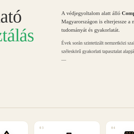
ató
A védjegyoltalom alatt álló
Comp
Magyarországon is elterjessze a 
tálás
tudományát és gyakorlatát.
Évek során szintetizált nemzetközi sz
széleskörű gyakorlati tapasztalat alapj
—
03
04