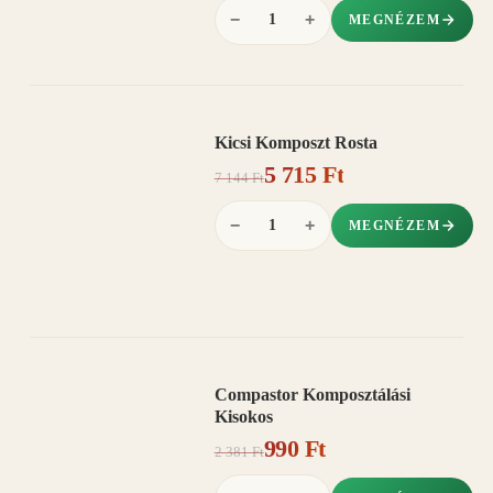
−
+
MEGNÉZEM
Kicsi Komposzt Rosta
AKCIÓ
5 715 Ft
20%
−
7 144 Ft
−
+
MEGNÉZEM
Compastor Komposztálási
AKCIÓ
Kisokos
58%
−
990 Ft
2 381 Ft