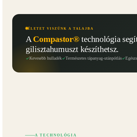
ÉLETET VISZÜNK A TALAJBA
A
Compastor®
technológia segí
gilisztahumuszt készíthetsz.
Kevesebb hulladék
Természetes tápanyag-utánpótlás
Egész
A TECHNOLÓGIA