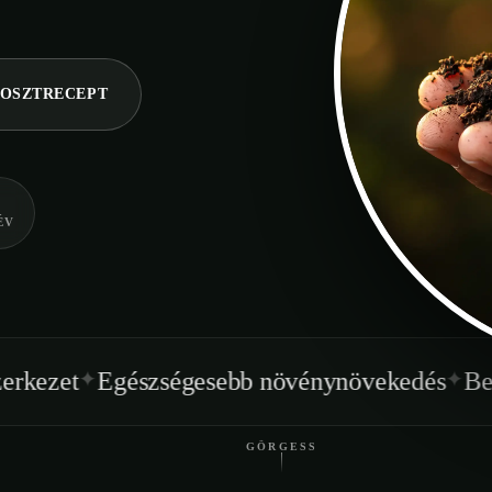
OSZTRECEPT
ÉV
✦
szségesebb növénynövekedés
Beltéren is hasz
GÖRGESS