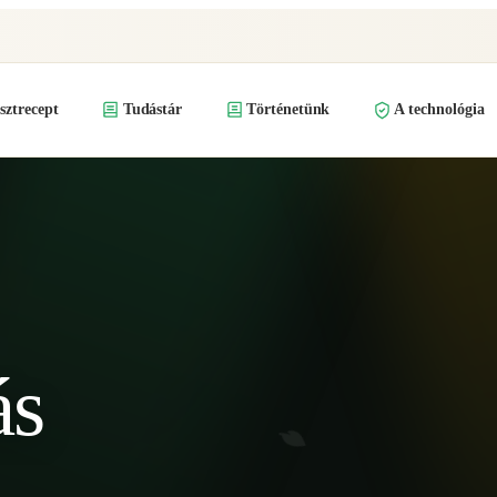
ztrecept
Tudástár
Történetünk
A technológia
ás