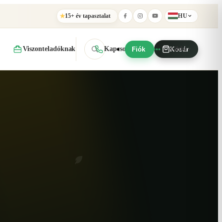
15+ év tapasztalat
HU
★
Viszonteladóknak
Kapcsolat
További
Fiók
Kosár