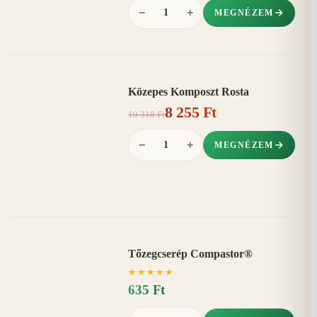
−
+
MEGNÉZEM
Közepes Komposzt Rosta
AKCIÓ
8 255 Ft
20%
−
10 318 Ft
−
+
MEGNÉZEM
Tőzegcserép Compastor®
★
★
★
★
★
635 Ft