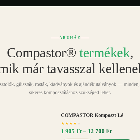
ÁRUHÁZ
Compastor®
termékek
,
mik már tavasszal kellene
tolók, giliszták, rosták, kiadványok és ajándékutalványok — minden,
sikeres komposztáláshoz szükséged lehet.
COMPASTOR Komposzt-Lé
AKÁR
★
★
★
★
★
20%
−
1 905 Ft – 12 700 Ft