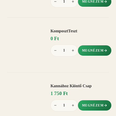
−
+
MEGNÉZEM
KomposztTeszt
0 Ft
−
+
MEGNÉZEM
Kannához Kiöntő Csap
1 750 Ft
−
+
MEGNÉZEM