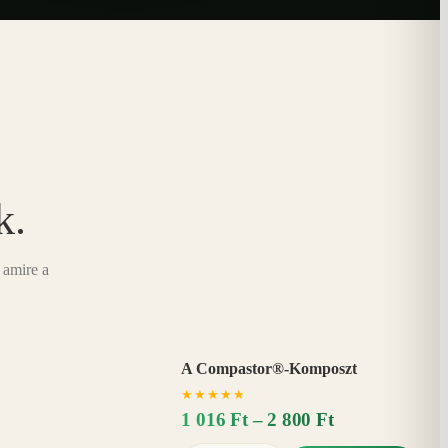
k.
 amire a
A Compastor®-Komposzt
AKÁR
★
★
★
★
★
15%
−
1 016 Ft – 2 800 Ft