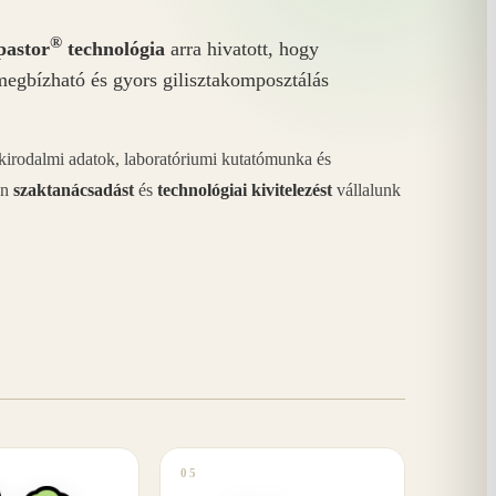
®
astor
technológia
arra hivatott, hogy
megbízható és gyors gilisztakomposztálás
akirodalmi adatok, laboratóriumi kutatómunka és
án
szaktanácsadást
és
technológiai kivitelezést
vállalunk
05