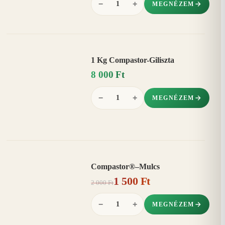
−
+
MEGNÉZEM
1 Kg Compastor-Giliszta
8 000 Ft
−
+
MEGNÉZEM
Compastor®–Mulcs
AKCIÓ
1 500 Ft
25%
−
2 000 Ft
−
+
MEGNÉZEM