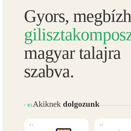
Gyors, megbízh
gilisztakomposz
magyar talajra
szabva.
Akiknek
dolgozunk
/ 05
01
02