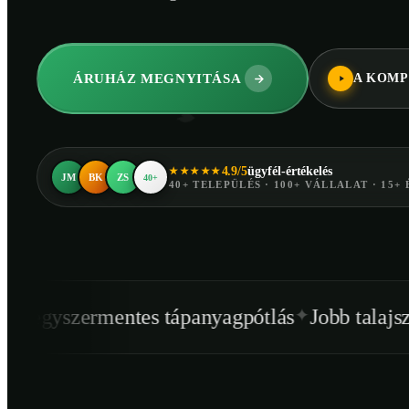
ÁRUHÁZ MEGNYITÁSA
A KOMP
4.9/5
ügyfél-értékelés
★★★★★
JM
BK
ZS
40+
40+ TELEPÜLÉS · 100+ VÁLLALAT · 15+ 
✦
✦
ntes tápanyagpótlás
Jobb talajszerkezet
Egé