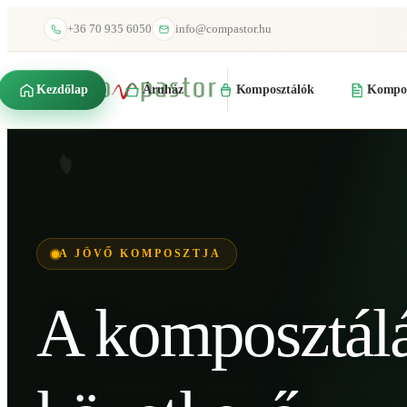
+36 70 935 6050
info@compastor.hu
Kezdőlap
Áruház
Komposztálók
Kompos
A JÖVŐ KOMPOSZTJA
A komposztál