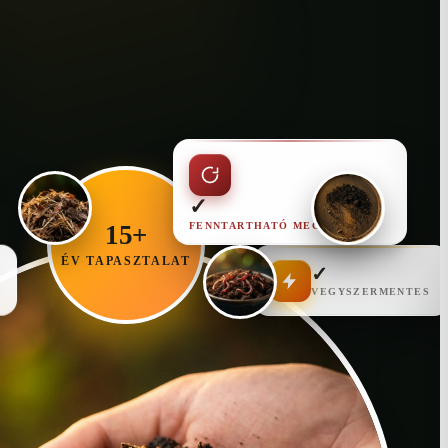
✓
FENNTARTHATÓ MEGOLDÁS
15+
ÉV TAPASZTALAT
✓
VEGYSZERMENTES