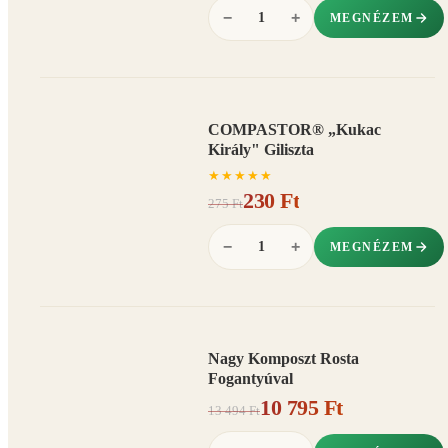
−
+
MEGNÉZEM
COMPASTOR® „Kukac
AKCIÓ
Király" Giliszta
16%
−
★
★
★
★
★
230 Ft
275 Ft
−
+
MEGNÉZEM
Nagy Komposzt Rosta
AKCIÓ
Fogantyúval
20%
−
10 795 Ft
13 494 Ft