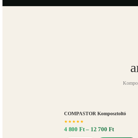
a
Komposz
COMPASTOR Komposztoltó
★
★
★
★
★
4 800 Ft – 12 700 Ft