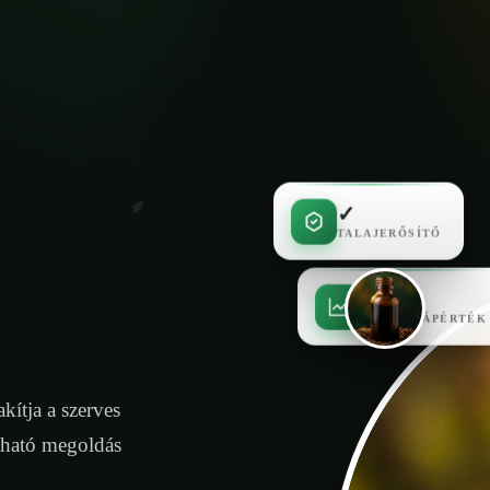
✓
TALAJERŐSÍTŐ
✓
MAGAS TÁPÉRTÉK
kítja a szerves
tható megoldás