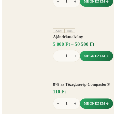
−
+
MEGNÉZEM
IGEN
NEM
Ajándékutalvány
5 000 Ft – 50 500 Ft
−
+
MEGNÉZEM
8×8-as Tőzegcserép Compastor®
110 Ft
−
+
MEGNÉZEM