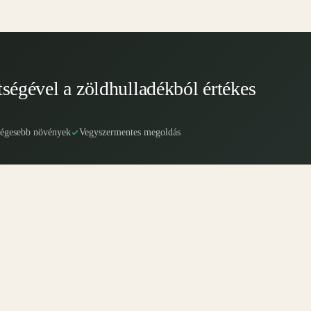
tségével a zöldhulladékból értékes
ségesebb növények
Vegyszermentes megoldás