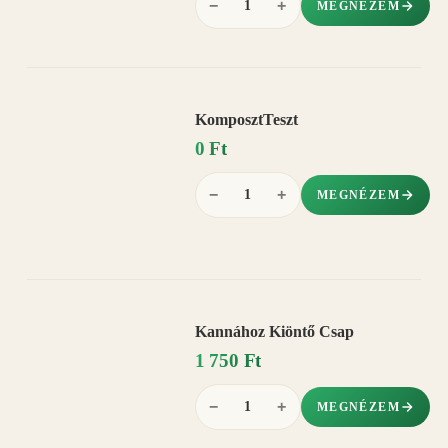
−
+
MEGNÉZEM
KomposztTeszt
0 Ft
−
+
MEGNÉZEM
Kannához Kiöntő Csap
1 750 Ft
−
+
MEGNÉZEM