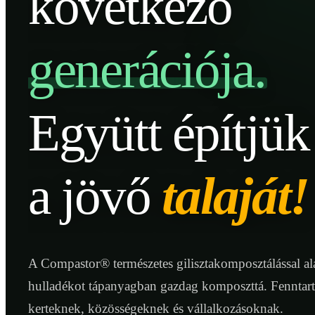
következő
generációja.
Együtt építjük
a jövő
talaját!
A Compastor® természetes gilisztakomposztálással ala
hulladékot tápanyagban gazdag komposzttá. Fenntar
kerteknek, közösségeknek és vállalkozásoknak.