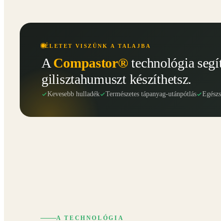
ÉLETET VISZÜNK A TALAJBA
A
Compastor®
technológia segí
gilisztahumuszt készíthetsz.
Kevesebb hulladék
Természetes tápanyag-utánpótlás
Egész
A TECHNOLÓGIA