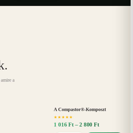
k.
 amire a
A Compastor®-Komposzt
AKÁR
★
★
★
★
★
15%
−
1 016 Ft – 2 800 Ft