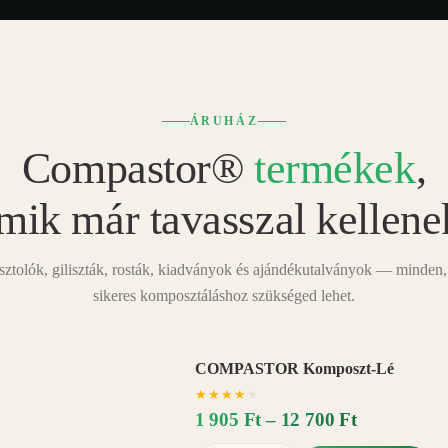
ÁRUHÁZ
Compastor®
termékek
,
mik már tavasszal kellene
tolók, giliszták, rosták, kiadványok és ajándékutalványok — minden,
sikeres komposztáláshoz szükséged lehet.
COMPASTOR Komposzt-Lé
AKÁR
★
★
★
★
★
20%
−
1 905 Ft – 12 700 Ft