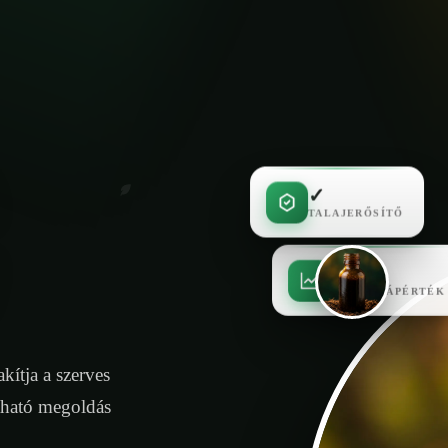
✓
TALAJERŐSÍTŐ
✓
MAGAS TÁPÉRTÉK
kítja a szerves
tható megoldás