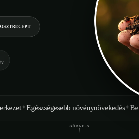
OSZTRECEPT
ÉV
✦
szségesebb növénynövekedés
Beltéren is has
GÖRGESS