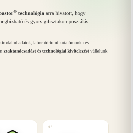
®
astor
technológia
arra hivatott, hogy
megbízható és gyors gilisztakomposztálás
akirodalmi adatok, laboratóriumi kutatómunka és
án
szaktanácsadást
és
technológiai kivitelezést
vállalunk
05