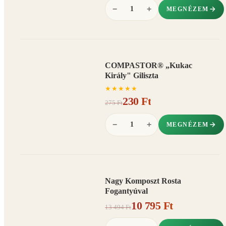
−
+
MEGNÉZEM
COMPASTOR® „Kukac
AKCIÓ
Király" Giliszta
16%
−
★
★
★
★
★
230 Ft
275 Ft
−
+
MEGNÉZEM
Nagy Komposzt Rosta
AKCIÓ
Fogantyúval
20%
−
10 795 Ft
13 494 Ft