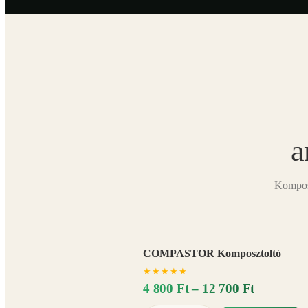
a
Komposz
COMPASTOR Komposztoltó
★
★
★
★
★
4 800 Ft – 12 700 Ft