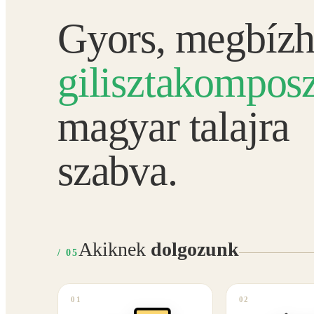
Gyors, megbízh
gilisztakomposz
magyar talajra
szabva.
Akiknek
dolgozunk
/ 05
01
02