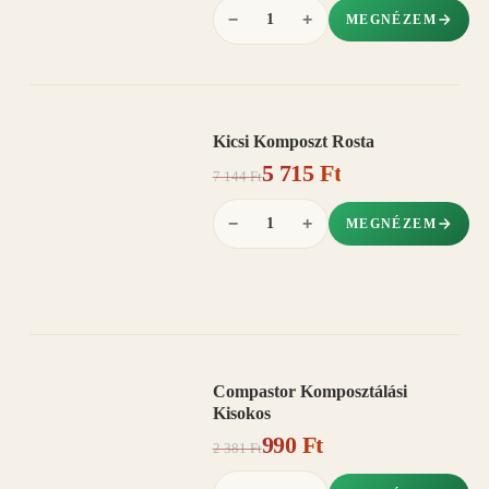
−
+
MEGNÉZEM
Kicsi Komposzt Rosta
AKCIÓ
5 715 Ft
20%
−
7 144 Ft
−
+
MEGNÉZEM
Compastor Komposztálási
AKCIÓ
Kisokos
58%
−
990 Ft
2 381 Ft