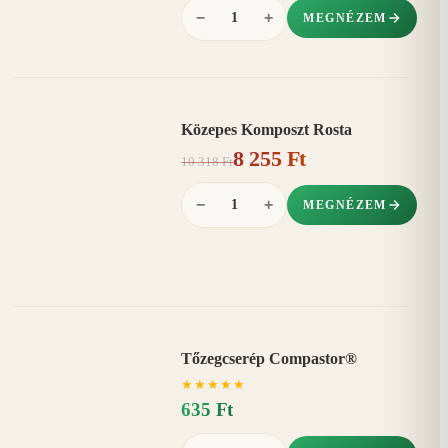
−
+
MEGNÉZEM
Közepes Komposzt Rosta
AKCIÓ
8 255 Ft
20%
−
10 318 Ft
−
+
MEGNÉZEM
Tőzegcserép Compastor®
★
★
★
★
★
635 Ft