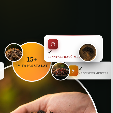
✓
FENNTARTHATÓ MEGOLDÁS
15+
ÉV TAPASZTALAT
✓
VEGYSZERMENTES