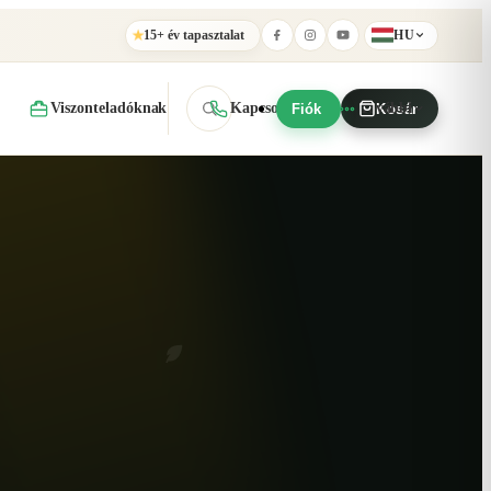
15+ év tapasztalat
HU
★
Viszonteladóknak
Kapcsolat
További
Fiók
Kosár