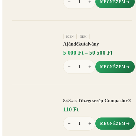
−
+
MEGNÉZEM
IGEN
NEM
Ajándékutalvány
5 000 Ft – 50 500 Ft
−
+
MEGNÉZEM
8×8-as Tőzegcserép Compastor®
110 Ft
−
+
MEGNÉZEM