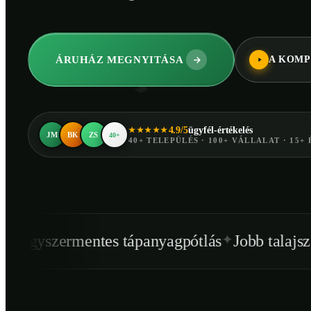
ÁRUHÁZ MEGNYITÁSA
A KOMP
4.9/5
ügyfél-értékelés
★★★★★
JM
BK
ZS
40+
40+ TELEPÜLÉS · 100+ VÁLLALAT · 15+ 
✦
✦
ntes tápanyagpótlás
Jobb talajszerkezet
Egé