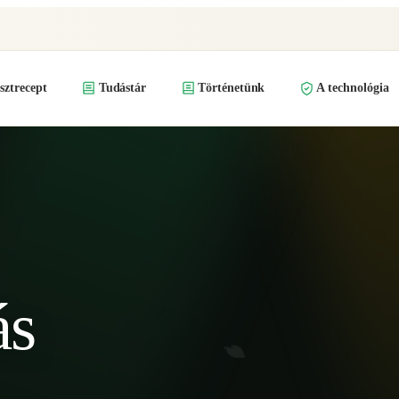
ztrecept
Tudástár
Történetünk
A technológia
ás