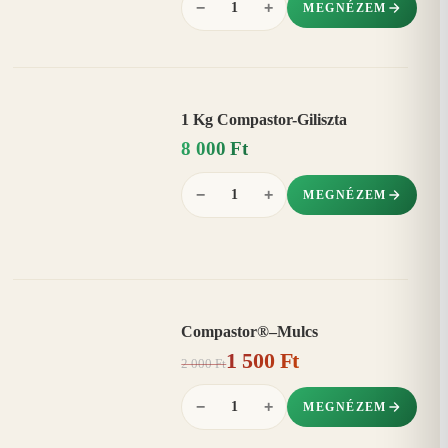
−
+
MEGNÉZEM
1 Kg Compastor-Giliszta
8 000 Ft
−
+
MEGNÉZEM
Compastor®–Mulcs
AKCIÓ
1 500 Ft
25%
−
2 000 Ft
−
+
MEGNÉZEM