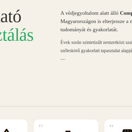
ató
A védjegyoltalom alatt álló
Comp
Magyarországon is elterjessze a 
tálás
tudományát és gyakorlatát.
Évek során szintetizált nemzetközi sz
széleskörű gyakorlati tapasztalat alapj
—
03
04