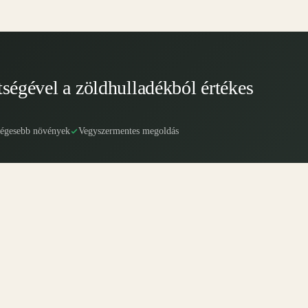
tségével a zöldhulladékból értékes
ségesebb növények
Vegyszermentes megoldás