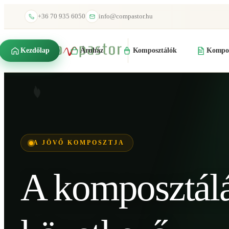
+36 70 935 6050
info@compastor.hu
Kezdőlap
Áruház
Komposztálók
Kompos
A JÖVŐ KOMPOSZTJA
A komposztál